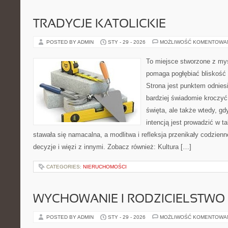
TRADYCJE KATOLICKIE
POSTED BY ADMIN
STY - 29 - 2026
MOŻLIWOŚĆ KOMENTOWA
To miejsce stworzone z myś
pomaga pogłębiać bliskość
Strona jest punktem odniesi
bardziej świadomie kroczyć 
święta, ale także wtedy, gdy
intencją jest prowadzić w 
stawała się namacalna, a modlitwa i refleksja przenikały codzien
decyzje i więzi z innymi. Zobacz również: Kultura […]
CATEGORIES:
NIERUCHOMOŚCI
WYCHOWANIE I RODZICIELSTWO
POSTED BY ADMIN
STY - 29 - 2026
MOŻLIWOŚĆ KOMENTOWA