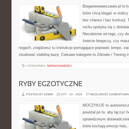
Bieganiewwarszawie.pl to k
które chcą biegać w stolicy
bez chaosu i bez kontuzji. 
ruchu spotyka się z doświ
Niezależnie od tego, czy d
świecie biegaczy, czy masz
nogach, znajdziesz tu instrukcje pomagające poprawić tempo, zad
zbudować stabilną bazę. Ciekawe kategorie to Zdrowie i Trening i
CATEGORIES:
NIERUCHOMOŚCI
RYBY EGZOTYCZNE
POSTED BY ADMIN
STY - 24 - 2026
MOŻLIWOŚĆ KOMENTOWA
MOCZYKIJE to autonomiczn
powstał po to, aby łączyć 
sprawdzonym doświadczenie
które kochają emocje holu, 