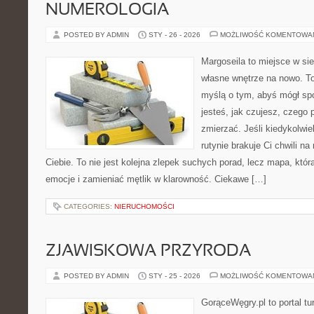
NUMEROLOGIA
POSTED BY ADMIN
STY - 26 - 2026
MOŻLIWOŚĆ KOMENTOWA
Margoseila to miejsce w si
własne wnętrze na nowo. To 
myślą o tym, abyś mógł sp
jesteś, jak czujesz, czego 
zmierzać. Jeśli kiedykolwi
rutynie brakuje Ci chwili na
Ciebie. To nie jest kolejna zlepek suchych porad, lecz mapa, kt
emocje i zamieniać mętlik w klarowność. Ciekawe […]
CATEGORIES:
NIERUCHOMOŚCI
ZJAWISKOWA PRZYRODA
POSTED BY ADMIN
STY - 25 - 2026
MOŻLIWOŚĆ KOMENTOWA
GorąceWęgry.pl to portal tu