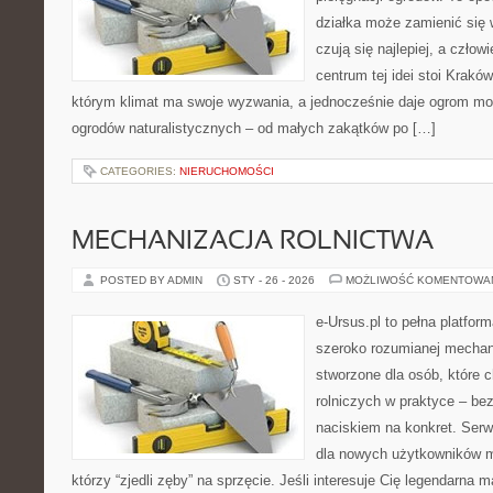
działka może zamienić się w
czują się najlepiej, a czło
centrum tej idei stoi Kraków 
którym klimat ma swoje wyzwania, a jednocześnie daje ogrom moż
ogrodów naturalistycznych – od małych zakątków po […]
CATEGORIES:
NIERUCHOMOŚCI
MECHANIZACJA ROLNICTWA
POSTED BY ADMIN
STY - 26 - 2026
MOŻLIWOŚĆ KOMENTOWA
e-Ursus.pl to pełna platfor
szeroko rozumianej mechani
stworzone dla osób, które
rolniczych w praktyce – be
naciskiem na konkret. Serw
dla nowych użytkowników ma
którzy “zjedli zęby” na sprzęcie. Jeśli interesuje Cię legendarna m