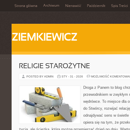
Archiwum
Strona główna
Nienawiść
Październik
Spis Treści
ZIEMKIEWICZ
RELIGIE STAROŻYTNE
POSTED BY ADMIN
STY - 31 - 2026
MOŻLIWOŚĆ KOMENTOWA
Droga z Panem to blog chrz
przewodnikiem w zwykłym r
wędrówce. To miejsce dla o
do Stwórcy, rozwijać relacj
odnajdywać sens w świetle 
opiera się na tym, że przek
życia, ale ścieżką, którą można przemierzać dzień po dniu. War