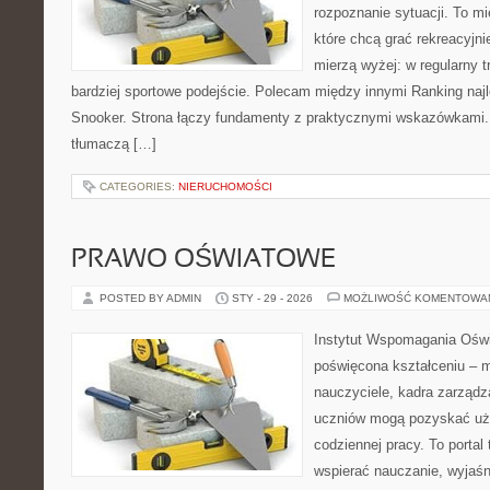
rozpoznanie sytuacji. To mi
które chcą grać rekreacyjnie
mierzą wyżej: w regularny t
bardziej sportowe podejście. Polecam między innymi Ranking najl
Snooker. Strona łączy fundamenty z praktycznymi wskazówkami. Z
tłumaczą […]
CATEGORIES:
NIERUCHOMOŚCI
PRAWO OŚWIATOWE
POSTED BY ADMIN
STY - 29 - 2026
MOŻLIWOŚĆ KOMENTOWA
Instytut Wspomagania Oświ
poświęcona kształceniu – m
nauczyciele, kadra zarządza
uczniów mogą pozyskać uży
codziennej pracy. To portal
wspierać nauczanie, wyjaś