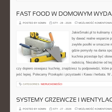
FAST FOOD W DOMOWYM WYDA
POSTED BY ADMIN
STY - 28 - 2026
MOŻLIWOŚĆ KOMENTOWA
JakieSmaki.pl to kulinarny s
by dawać realne wsparcie p
zwykłe posiłki w smaczne 
gdzie pomysły na dania spo
kuchnia przestaje być obowi
radością. Niezależnie od te
czy dopiero oswajasz kuchnię, znajdziesz tu podpowiedzi, które 
jeść lepiej. Polecamy Przekąski i przystawki i Kawa i herbata. W
CATEGORIES:
NIERUCHOMOŚCI
SYSTEMY GRZEWCZE I WENTYLA
POSTED BY ADMIN
STY - 27 - 2026
MOŻLIWOŚĆ KOMENTOWA