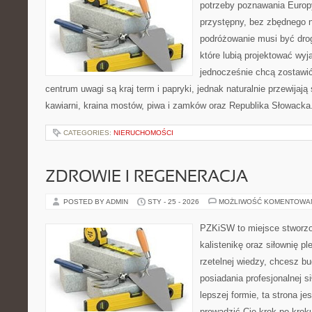
potrzeby poznawania Euro
przystępny, bez zbędnego n
podróżowanie musi być drog
które lubią projektować wyj
jednocześnie chcą zostawi
centrum uwagi są kraj term i papryki, jednak naturalnie przewijają s
kawiarni, kraina mostów, piwa i zamków oraz Republika Słowacka
CATEGORIES:
NIERUCHOMOŚCI
ZDROWIE I REGENERACJA
POSTED BY ADMIN
STY - 25 - 2026
MOŻLIWOŚĆ KOMENTOWA
PZKiSW to miejsce stworzo
kalistenikę oraz siłownię p
rzetelnej wiedzy, chcesz b
posiadania profesjonalnej s
lepszej formie, ta strona je
prowadzić Cię krok po kroku