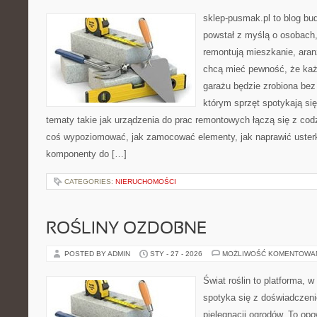
sklep-pusmak.pl to blog bu
powstał z myślą o osobach,
remontują mieszkanie, aran
chcą mieć pewność, że ka
garażu będzie zrobiona bez 
którym sprzęt spotykają si
tematy takie jak urządzenia do prac remontowych łączą się z cod
coś wypoziomować, jak zamocować elementy, jak naprawić usterk
komponenty do […]
CATEGORIES:
NIERUCHOMOŚCI
ROŚLINY OZDOBNE
POSTED BY ADMIN
STY - 27 - 2026
MOŻLIWOŚĆ KOMENTOWA
Świat roślin to platforma, w 
spotyka się z doświadczeni
pielęgnacji ogrodów. To opo