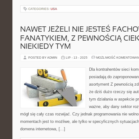
CATEGORIES:
USA
NAWET JEŻELI NIE JESTEŚ FAC
FANATYKIEM, Z PEWNOŚCIĄ CIEK
NIEKIEDY TYM
POSTED BY ADMIN
LIP - 13 - 2025
MOŻLIWOŚĆ KOMENTOWAN
Dla kontrahentów sieci ko
posiadają do zaproponowan
asortyment Z pewnością zd
że dziś dużo rzeczy się au
tym działania w aspekcie 
ważne, aby dany sektor ro
mógł się cały czas rozwijać. Czy jednak programowania nie woln
momentach jest to możliwe, ale tylko w specyficznych sytuacja
domena internetowa, […]