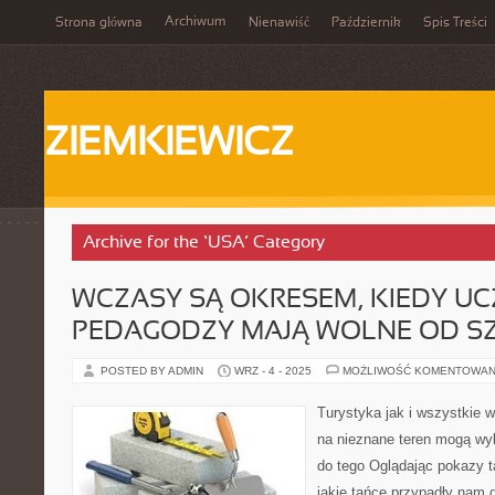
Archiwum
Strona główna
Nienawiść
Październik
Spis Treści
ZIEMKIEWICZ
Archive for the ‘USA’ Category
WCZASY SĄ OKRESEM, KIEDY UCZ
PEDAGODZY MAJĄ WOLNE OD S
POSTED BY ADMIN
WRZ - 4 - 2025
MOŻLIWOŚĆ KOMENTOWAN
Turystyka jak i wszystkie w
na nieznane teren mogą w
do tego Oglądając pokazy t
jakie tańce przypadły nam d