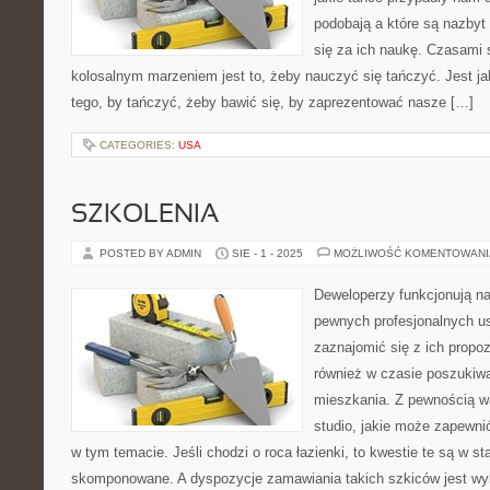
podobają a które są nazbyt 
się za ich naukę. Czasami
kolosalnym marzeniem jest to, żeby nauczyć się tańczyć. Jest jak
tego, by tańczyć, żeby bawić się, by zaprezentować nasze […]
CATEGORIES:
USA
SZKOLENIA
POSTED BY ADMIN
SIE - 1 - 2025
MOŻLIWOŚĆ KOMENTOWAN
Deweloperzy funkcjonują n
pewnych profesjonalnych u
zaznajomić się z ich propo
również w czasie poszukiwa
mieszkania. Z pewnością w
studio, jakie może zapewn
w tym temacie. Jeśli chodzi o roca łazienki, to kwestie te są w sta
skomponowane. A dyspozycje zamawiania takich szkiców jest wybi