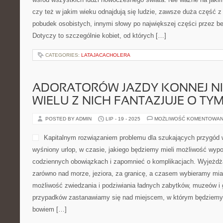
czy też w jakim wieku odnajdują się ludzie, zawsze duża część z 
pobudek osobistych, innymi słowy po największej części przez be
Dotyczy to szczególnie kobiet, od których […]
CATEGORIES:
LATAJACACHOLERA
ADORATORÓW JAZDY KONNEJ NIE
WIELU Z NICH FANTAZJUJE O TY
POSTED BY ADMIN
LIP - 19 - 2025
MOŻLIWOŚĆ KOMENTOWAN
Kapitalnym rozwiązaniem problemu dla szukających przygód w
wyśniony urlop, w czasie, jakiego będziemy mieli możliwość wy
codziennych obowiązkach i zapomnieć o komplikacjach. Wyjeżdż
zarówno nad morze, jeziora, za granicę, a czasem wybieramy mia
możliwość zwiedzania i podziwiania ładnych zabytków, muzeów i g
przypadków zastanawiamy się nad miejscem, w którym będziemy 
bowiem […]