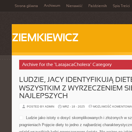
Archiwum
Strona główna
Nienawiść
Październik
Spis Treści
ZIEMKIEWICZ
Archive for the ‘LatajacaCholera’ Category
LUDZIE, JACY IDENTYFIKUJĄ DIE
WSZYSTKIM Z WYRZECZENIEM SI
NAJLEPSZYCH
POSTED BY ADMIN
WRZ - 18 - 2025
MOŻLIWOŚĆ KOMENTOWA
Ludzie jako istoty o dosyć skomplikowanych i złożonych w s
pragnieniach Pojęcie diety to jedno z najbardziej charakterystycz
wśród wszystkich ludzi nowoczesnego świata. Nie ważne na jakim