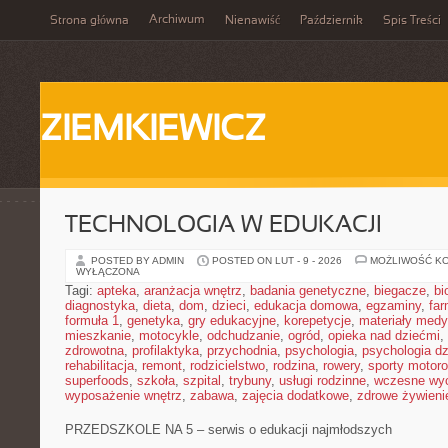
Archiwum
Strona główna
Nienawiść
Październik
Spis Treści
ZIEMKIEWICZ
TECHNOLOGIA W EDUKACJI
POSTED BY ADMIN
POSTED ON LUT - 9 - 2026
MOŻLIWOŚĆ K
WYŁĄCZONA
Tagi:
apteka
,
aranżacja wnętrz
,
badania genetyczne
,
biegacze
,
bi
diagnostyka
,
dieta
,
dom
,
dzieci
,
edukacja domowa
,
egzaminy
,
far
formuła 1
,
genetyka
,
gry edukacyjne
,
korepetycje
,
materiały med
mieszkanie
,
motocykle
,
odchudzanie
,
ogród
,
opieka nad dziećmi
,
zdrowotna
,
profilaktyka
,
przychodnia
,
psychologia
,
psychologia dz
rehabilitacja
,
remont
,
rodzicielstwo
,
rodzina
,
rowery
,
sporty motor
superfoods
,
szkoła
,
szpital
,
trybuny
,
usługi rodzinne
,
wczesne wy
wyposażenie wnętrz
,
zabawa
,
zajęcia dodatkowe
,
zdrowe żywieni
PRZEDSZKOLE NA 5 – serwis o edukacji najmłodszych