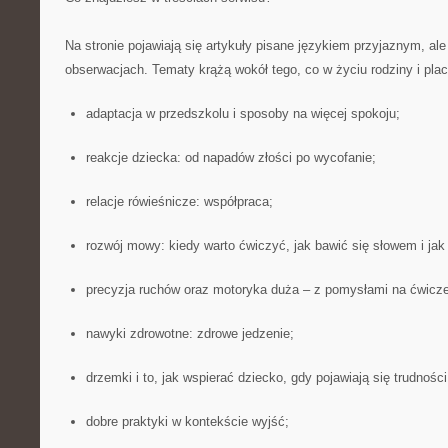
Na stronie pojawiają się artykuły pisane językiem przyjaznym, al
obserwacjach. Tematy krążą wokół tego, co w życiu rodziny i plac
adaptacja w przedszkolu i sposoby na więcej spokoju;
reakcje dziecka: od napadów złości po wycofanie;
relacje rówieśnicze: współpraca;
rozwój mowy: kiedy warto ćwiczyć, jak bawić się słowem i jak
precyzja ruchów oraz motoryka duża – z pomysłami na ćwicze
nawyki zdrowotne: zdrowe jedzenie;
drzemki i to, jak wspierać dziecko, gdy pojawiają się trudnośc
dobre praktyki w kontekście wyjść;