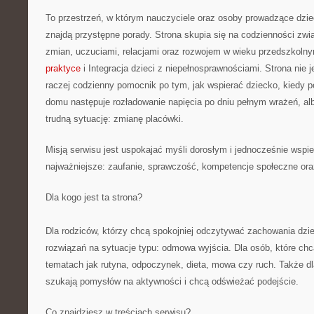
To przestrzeń, w którym nauczyciele oraz osoby prowadzące dzi
znajdą przystępne porady. Strona skupia się na codzienności zw
zmian, uczuciami, relacjami oraz rozwojem w wieku przedszkol
praktyce
i Integracja dzieci z niepełnosprawnościami. Strona nie je
raczej codzienny pomocnik po tym, jak wspierać dziecko, kiedy p
domu następuje rozładowanie napięcia po dniu pełnym wrażeń, al
trudną sytuację: zmianę placówki.
Misją serwisu jest uspokajać myśli dorosłym i jednocześnie wspie
najważniejsze: zaufanie, sprawczość, kompetencje społeczne ora
Dla kogo jest ta strona?
Dla rodziców, którzy chcą spokojniej odczytywać zachowania dzie
rozwiązań na sytuacje typu: odmowa wyjścia. Dla osób, które ch
tematach jak rutyna, odpoczynek, dieta, mowa czy ruch. Także 
szukają pomysłów na aktywności i chcą odświeżać podejście.
Co znajdziesz w treściach serwisu?