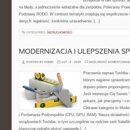
przepisów w taki sposób, a
na błędy, a jednocześnie wdrażalne dla zespołów. Polecamy Praw
Podstawy RODO. W centrum tematyki znajdują się współczesne s
danych: legalność, konkretne uzasadnienie, […]
CATEGORIES:
NIERUCHOMOŚCI
MODERNIZACJA I ULEPSZENIA S
POSTED BY ADMIN
LUT - 6 - 2026
MOŻLIWOŚĆ KOMENTOWAN
Pracownia napraw Toshiba 
którym najpierw sprawdzam
dopiero potem proponujemy
Jeśli interesuje Cię Serwis
pokaże, jak pracujemy i c
Ciekawe kategorie to Moder
i Porównania Podzespołów (CPU, GPU, RAM). Nasza działalność 
urządzeniach Toshiba, w tym szczególnie na rodzinie serii Satell
klasyczne potrafią służyć naprawdę […]