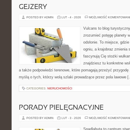
GEJZERY
POSTED BY ADMIN
LUT - 4 - 2026
MOŻLIWOŚĆ KOMENTOWAN
Vulcans to blog turystyczny
zrozumieć potęgę planety w j
odsłonie. To miejsce, gdzie 
ogniu, a krajobraz zmienia 
fascynują Cię stożki wulka
znajdziesz tu konkretne ws
a także podpowiedzi terenowe, które pomagają przeżyć przygodę 
myślą o tych, którzy wolą szlaki prowadzące przez pola lawowe [
CATEGORIES:
NIERUCHOMOŚCI
PORADY PIELĘGNACYJNE
POSTED BY ADMIN
LUT - 3 - 2026
MOŻLIWOŚĆ KOMENTOWAN
Spadlabuta to centrum stwo