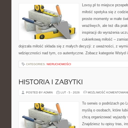
Lovsy.pl to miejsce przepe
miłość spotyka się z codzie
proste momenty w małe świę
wrażliwych, ale też dla pra
inspiracji do wyrażenia uczu
cukierkową miłość – zamias
dojrzała miłość składa się z małych decyzji: z uważności, z wymia
wdzięczności nad tym, co autentyczne. Zobacz kategorie Wstyd 
CATEGORIES:
NIERUCHOMOŚCI
HISTORIA I ZABYTKI
POSTED BY ADMIN
LUT - 5 - 2026
MOŻLIWOŚĆ KOMENTOWAN
To serwis o podróżach po L
myślą o osobach, które lub
chcą organizować wyjazdy 
Znajdziesz tu opisy tras, i