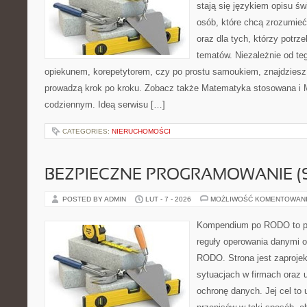
stają się językiem opisu świ
osób, które chcą zrozumie
oraz dla tych, którzy potrz
tematów. Niezależnie od te
opiekunem, korepetytorem, czy po prostu samoukiem, znajdziesz t
prowadzą krok po kroku. Zobacz także Matematyka stosowana i
codziennym. Ideą serwisu […]
CATEGORIES:
NIERUCHOMOŚCI
BEZPIECZNE PROGRAMOWANIE (
POSTED BY ADMIN
LUT - 7 - 2026
MOŻLIWOŚĆ KOMENTOWAN
Kompendium po RODO to pla
reguły operowania danymi 
RODO. Strona jest zaproje
sytuacjach w firmach oraz 
ochronę danych. Jej cel to