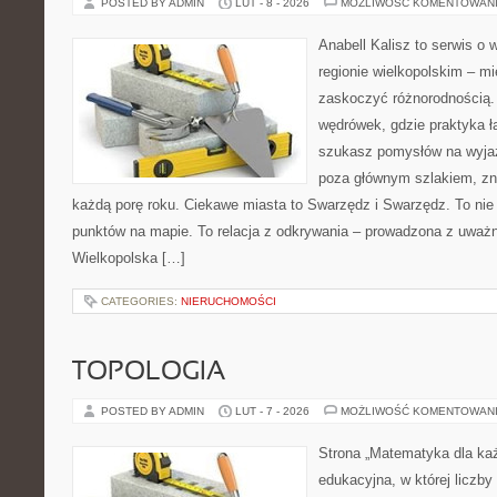
POSTED BY ADMIN
LUT - 8 - 2026
MOŻLIWOŚĆ KOMENTOWAN
Anabell Kalisz to serwis o
regionie wielkopolskim – mie
zaskoczyć różnorodnością. 
wędrówek, gdzie praktyka łą
szukasz pomysłów na wyjaz
poza głównym szlakiem, zna
każdą porę roku. Ciekawe miasta to Swarzędz i Swarzędz. To nie 
punktów na mapie. To relacja z odkrywania – prowadzona z uważn
Wielkopolska […]
CATEGORIES:
NIERUCHOMOŚCI
TOPOLOGIA
POSTED BY ADMIN
LUT - 7 - 2026
MOŻLIWOŚĆ KOMENTOWAN
Strona „Matematyka dla każ
edukacyjna, w której liczby 