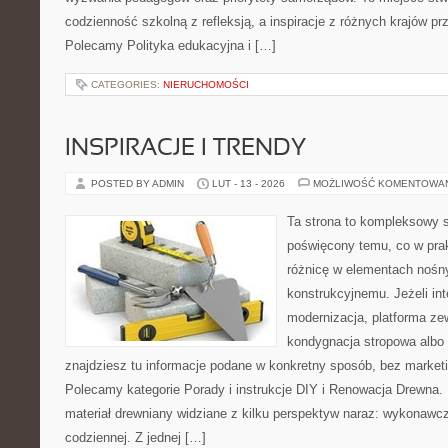
codzienność szkolną z refleksją, a inspiracje z różnych krajów p
Polecamy Polityka edukacyjna i […]
CATEGORIES:
NIERUCHOMOŚCI
INSPIRACJE I TRENDY
POSTED BY ADMIN
LUT - 13 - 2026
MOŻLIWOŚĆ KOMENTOWA
Ta strona to kompleksowy 
poświęcony temu, co w prak
różnicę w elementach nośn
konstrukcyjnemu. Jeżeli in
modernizacja, platforma ze
kondygnacja stropowa albo 
znajdziesz tu informacje podane w konkretny sposób, bez market
Polecamy kategorie Porady i instrukcje DIY i Renowacja Drewna.
materiał drewniany widziane z kilku perspektyw naraz: wykonawcze
codziennej. Z jednej […]