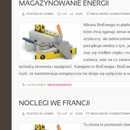
MAGAZYNOWANIE ENERGII
POSTED BY ADMIN
LUT - 12 - 2026
MOŻLIWOŚĆ KOMENTOWA
Wikana BioEnergia to platf
które chcą ogarnąć temat e
użyteczny, ale jednocześni
porządkuje wiedzę o tym, j
stać się źródłem ciepła i m
surowca, oraz na co zwrac
wchodzą ekonomia i wydajność. Kategorie to BioEnergia i BioEnerg
myśl, że transformacja energetyczna nie dzieje się wyłącznie w w
CATEGORIES:
NIERUCHOMOŚCI
NOCLEGI WE FRANCJI
POSTED BY ADMIN
LUT - 11 - 2026
MOŻLIWOŚĆ KOMENTOWA
Ta strona to przestrzeń stw