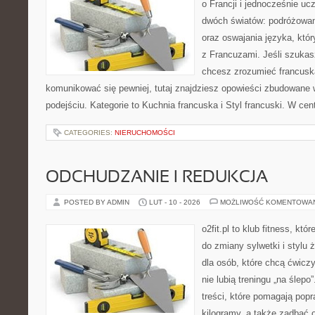
o Francji i jednocześnie uc
dwóch światów: podróżowan
oraz oswajania języka, któ
z Francuzami. Jeśli szukasz
chcesz zrozumieć francusk
komunikować się pewniej, tutaj znajdziesz opowieści zbudowane
podejściu. Kategorie to Kuchnia francuska i Styl francuski. W cen
CATEGORIES:
NIERUCHOMOŚCI
ODCHUDZANIE I REDUKCJA
POSTED BY ADMIN
LUT - 10 - 2026
MOŻLIWOŚĆ KOMENTOWA
o2fit.pl to klub fitness, kt
do zmiany sylwetki i stylu 
dla osób, które chcą ćwicz
nie lubią treningu „na ślepo
treści, które pomagają popr
kilogramy, a także zadbać o