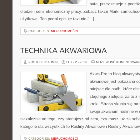
auta, przez relacje z podr
drodze i sens ekonomiczny pracy. Zobacz także Marki samocho
użytkowe. Ten portal opisuje taxi nie […]
CATEGORIES:
NIERUCHOMOŚCI
TECHNIKA AKWARIOWA
POSTED BY ADMIN
LUT - 2 - 2026
MOŻLIWOŚĆ KOMENTOWAN
Akwa-Pro to blog akwaryst
akwariowe jest pokazana od
miejsce dla osób, które ch
zbędnego zadęcia, za to z
kroki. Strona skupia się n
swoje akwarium roślinne w
niezależnie od tego, czy startujesz od zera, czy masz już za so
kategorie dla wszystkich to Rośliny Akwariowe i Rośliny Akwario
CATEGORIES:
NIERUCHOMOŚCI