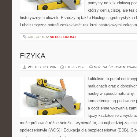
pomysły na kilkudniową podr
którzy cenią ciszę, ale też
historycznych uliczek. Przeczytaj także Noclegi i agroturystyka i
Lubelszczyzna potrafi zaskakiwać: raz kusi nastrojowymi zakątk
CATEGORIES:
NIERUCHOMOŚCI
FIZYKA
POSTED BY ADMIN
LUT - 5 - 2026
MOŻLIWOŚĆ KOMENTOWAN
Lulitulisie to portal edukac
maluchach oraz o dorosłych
naukę w sposób naturalny. 
kompetencje są podawane j
a codzienne wyzwania zamie
łączy kształcenie z wyobra
może próbować różne ścieżki i wybierać to, co najbardziej zaci
społeczeństwie (WOS) i Edukacja dla bezpieczeństwa (EDB). Głów