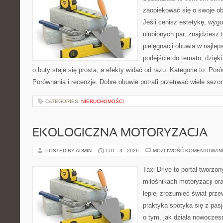
zaopiekować się o swoje o
Jeśli cenisz estetykę, wyg
ulubionych par, znajdziesz
pielęgnacji obuwia w najlep
podejście do tematu, dzięk
o buty staje się prosta, a efekty widać od razu. Kategorie to: Poró
Porównania i recenzje. Dobre obuwie potrafi przetrwać wiele sezo
CATEGORIES:
NIERUCHOMOŚCI
EKOLOGICZNA MOTORYZACJA
POSTED BY ADMIN
LUT - 3 - 2026
MOŻLIWOŚĆ KOMENTOWAN
Taxi Drive to portal tworzon
miłośnikach motoryzacji or
lepiej zrozumieć świat prz
praktyka spotyka się z pasj
o tym, jak działa nowocze