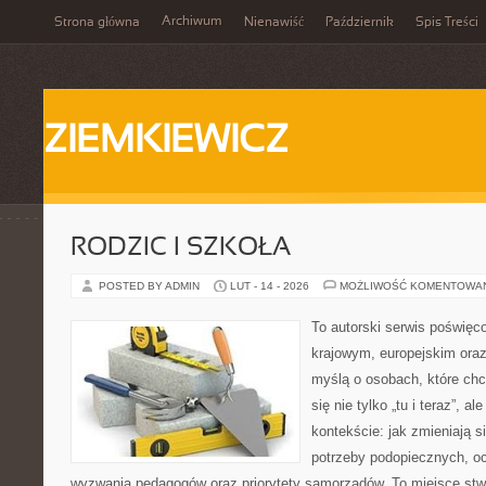
Archiwum
Strona główna
Nienawiść
Październik
Spis Treści
ZIEMKIEWICZ
RODZIC I SZKOŁA
POSTED BY ADMIN
LUT - 14 - 2026
MOŻLIWOŚĆ KOMENTOWA
To autorski serwis poświęco
krajowym, europejskim ora
myślą o osobach, które chc
się nie tylko „tu i teraz”, 
kontekście: jak zmieniają s
potrzeby podopiecznych, o
wyzwania pedagogów oraz priorytety samorządów. To miejsce stw