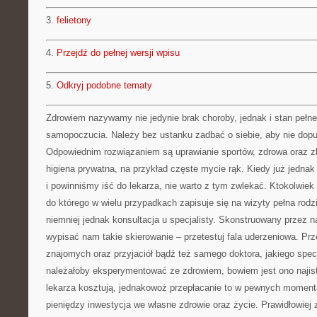
3.
felietony
4.
Przejdź do pełnej wersji wpisu
5.
Odkryj podobne tematy
Zdrowiem nazywamy nie jedynie brak choroby, jednak i stan pełn
samopoczucia. Należy bez ustanku zadbać o siebie, aby nie dopuś
Odpowiednim rozwiązaniem są uprawianie sportów, zdrowa oraz zb
higiena prywatna, na przykład częste mycie rąk. Kiedy już jednak
i powinniśmy iść do lekarza, nie warto z tym zwlekać. Ktokolwie
do którego w wielu przypadkach zapisuje się na wizyty pełna rodzi
niemniej jednak konsultacja u specjalisty. Skonstruowany przez n
wypisać nam takie skierowanie – przetestuj fala uderzeniowa. Prz
znajomych oraz przyjaciół bądź też samego doktora, jakiego specj
należałoby eksperymentować ze zdrowiem, bowiem jest ono najisto
lekarza kosztują, jednakowoż przepłacanie to w pewnych moment
pieniędzy inwestycja we własne zdrowie oraz życie. Prawidłowiej z