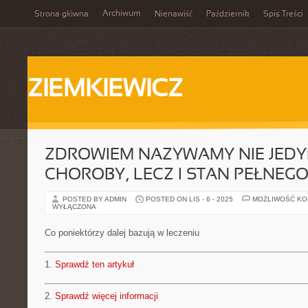
Archiwum
Strona główna
Nienawiść
Październik
Spis Treści
ZIEMKIEWICZ
ZDROWIEM NAZYWAMY NIE JEDY
CHOROBY, LECZ I STAN PEŁNEG
POSTED BY ADMIN
POSTED ON LIS - 6 - 2025
MOŻLIWOŚĆ K
WYŁĄCZONA
Co poniektórzy dalej bazują w leczeniu
1.
Sprawdź ten artykuł
2.
Sprawdź więcej informacji