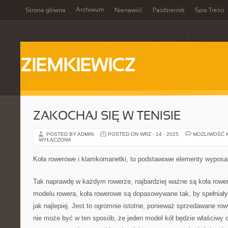
Archiwum
Strona główna
Nienawiść
Październik
Spis Treści
ZIEMKIEWICZ
ZAKOCHAJ SIĘ W TENISIE
POSTED BY ADMIN
POSTED ON WRZ - 14 - 2025
MOŻLIWOŚĆ 
WYŁĄCZONA
Koła rowerowe i klamkomanetki, to podstawowe elementy wyposa
Tak naprawdę w każdym rowerze, najbardziej ważne są koła rowe
modelu rowera, koła rowerowe są dopasowywane tak, by spełniał
jak najlepiej. Jest to ogromnie istotne, ponieważ sprzedawane row
nie może być w ten sposób, że jeden model kół będzie właściwy 