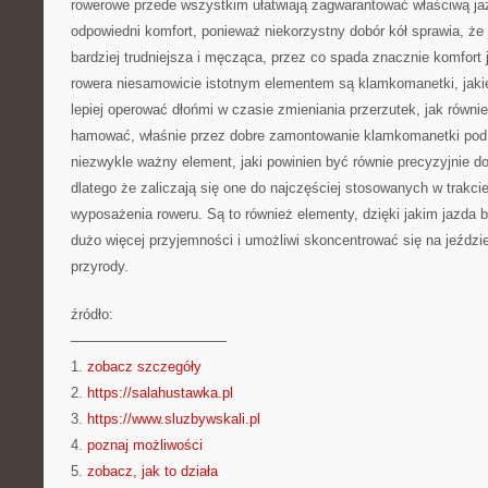
rowerowe przede wszystkim ułatwiają zagwarantować właściwą ja
odpowiedni komfort, ponieważ niekorzystny dobór kół sprawia, że 
bardziej trudniejsza i męcząca, przez co spada znacznie komfort
rowera niesamowicie istotnym elementem są klamkomanetki, jaki
lepiej operować dłońmi w czasie zmieniania przerzutek, jak równi
hamować, właśnie przez dobre zamontowanie klamkomanetki pod 
niezwykle ważny element, jaki powinien być równie precyzyjnie do
dlatego że zaliczają się one do najczęściej stosowanych w trakci
wyposażenia roweru. Są to również elementy, dzięki jakim jazda
dużo więcej przyjemności i umożliwi skoncentrować się na jeździe
przyrody.
źródło:
———————————
1.
zobacz szczegóły
2.
https://salahustawka.pl
3.
https://www.sluzbywskali.pl
4.
poznaj możliwości
5.
zobacz, jak to działa