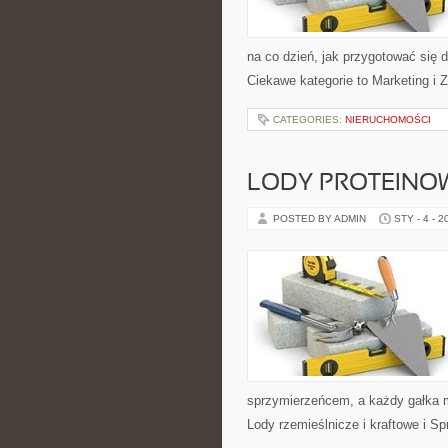
na co dzień, jak przygotować się do
Ciekawe kategorie to Marketing i
CATEGORIES:
NIERUCHOMOŚCI
LODY PROTEINOWE
POSTED BY ADMIN
STY - 4 - 2
sprzymierzeńcem, a każdy gałka m
Lody rzemieślnicze i kraftowe i Sp