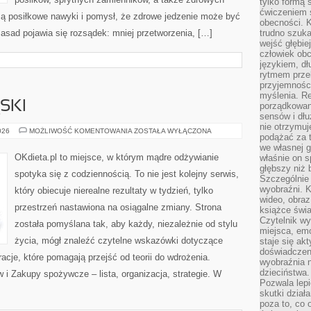
tylko formą 
ćwiczeniem s
ą posiłkowe nawyki i pomysł, że zdrowe jedzenie może być
obecności. K
asad pojawia się rozsądek: mniej przetworzenia, […]
trudno szuka
wejść głębiej
człowiek ob
językiem, dł
rytmem przek
przyjemności
myślenia. Re
SKI
porządkowani
sensów i dł
nie otrzymuj
ZDROWE
026
MOŻLIWOŚĆ KOMENTOWANIA
ZOSTAŁA WYŁĄCZONA
podążać za t
PRZEKĄSKI
we własnej g
OKdieta.pl to miejsce, w którym mądre odżywianie
właśnie on s
głębszy niż 
spotyka się z codziennością. To nie jest kolejny serwis,
Szczególnie 
wyobraźni. K
który obiecuje nierealne rezultaty w tydzień, tylko
wideo, obraz
przestrzeń nastawiona na osiągalne zmiany. Strona
książce świa
Czytelnik wy
została pomyślana tak, aby każdy, niezależnie od stylu
miejsca, emo
życia, mógł znaleźć czytelne wskazówki dotyczące
staje się ak
doświadczen
racje, które pomagają przejść od teorii do wdrożenia.
wyobraźnia n
dzieciństwa.
 i Zakupy spożywcze – lista, organizacja, strategie. W
Pozwala lepi
skutki dział
poza to, co 