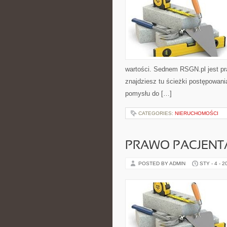
wartości. Sednem RSGN.pl jest pr
znajdziesz tu ścieżki postępowani
pomysłu do […]
CATEGORIES:
NIERUCHOMOŚCI
PRAWO PACJENTA
POSTED BY ADMIN
STY - 4 - 2