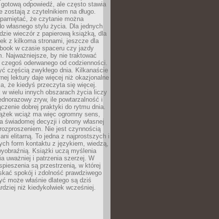
 gotową odpowiedź, ale często stawia
re zostają z czytelnikiem na długo.
 pamiętać, że czytanie można
o własnego stylu życia. Dla jednych
dzie wieczór z papierową książką, dla
ek z kilkoma stronami, jeszcze dla
obook w czasie spaceru czy jazdy
 Najważniejsze, by nie traktować
o czegoś oderwanego od codzienności.
ć częścią zwykłego dnia. Kilkanaście
rnej lektury daje więcej niż okazjonalne
a, że kiedyś przeczyta się więcej.
 w wielu innych obszarach życia liczy
jednorazowy zryw, ile powtarzalność i
ączenie dobrej praktyki do rytmu dnia.
iążek wciąż ma więc ogromny sens,
 świadomej decyzji i obrony własnej
rozproszeniem. Nie jest czynnością
ani elitarną. To jedna z najprostszych i
ych form kontaktu z językiem, wiedzą,
yobraźnią. Książki uczą myślenia
ia uważniej i patrzenia szerzej. W
spieszenia są przestrzenią, w której
kać spokój i zdolność prawdziwego
yć może właśnie dlatego są dziś
rdziej niż kiedykolwiek wcześniej.