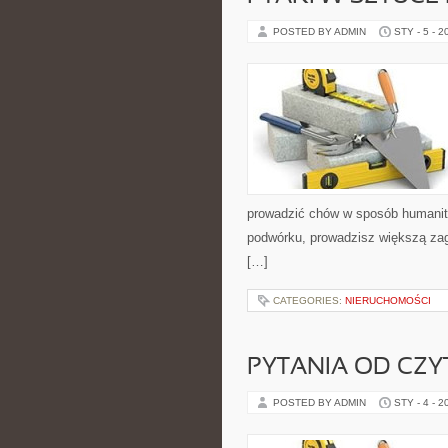
POSTED BY ADMIN
STY - 5 - 2
prowadzić chów w sposób humanitar
podwórku, prowadzisz większą zag
[…]
CATEGORIES:
NIERUCHOMOŚCI
PYTANIA OD CZ
POSTED BY ADMIN
STY - 4 - 2