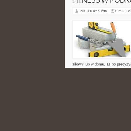
FITNESS W PODR
POSTED BY ADMIN
STY - 3 - 2
siłowni lub w domu, aż po precyzy
kategorie: Suplementy i ich wpływ
CATEGORIES:
NIERUCHOMOŚCI
SEKSUALNOŚĆ LG
POSTED BY ADMIN
STY - 3 - 2