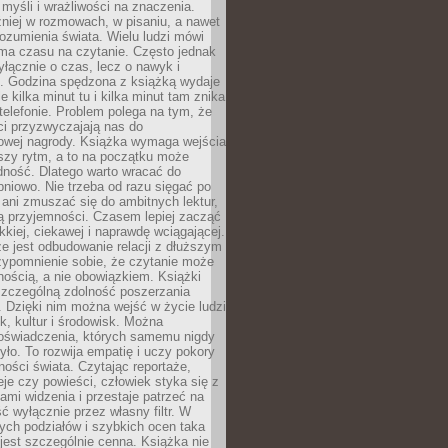
myśli i wrażliwości na znaczenia.
niej w rozmowach, w pisaniu, a nawet
ozumienia świata. Wielu ludzi mówi
 ma czasu na czytanie. Często jednak
yłącznie o czas, lecz o nawyk i
e. Godzina spędzona z książką wydaje
le kilka minut tu i kilka minut tam znika
telefonie. Problem polega na tym, że
ci przyzwyczajają nas do
owej nagrody. Książka wymaga wejścia
szy rytm, a to na początku może
dność. Dlatego warto wracać do
pniowo. Nie trzeba od razu sięgać po
 ani zmuszać się do ambitnych lektur,
ją przyjemności. Czasem lepiej zacząć
ekkiej, ciekawej i naprawdę wciągającej.
e jest odbudowanie relacji z dłuższym
zypomnienie sobie, że czytanie może
ością, a nie obowiązkiem. Książki
szczególną zdolność poszerzania
 Dzięki nim można wejść w życie ludzi
k, kultur i środowisk. Można
oświadczenia, których samemu nigdy
żyło. To rozwija empatię i uczy pokory
ości świata. Czytając reportaże,
seje czy powieści, człowiek styka się z
ami widzenia i przestaje patrzeć na
ć wyłącznie przez własny filtr. W
ych podziałów i szybkich ocen taka
jest szczególnie cenna. Książka nie