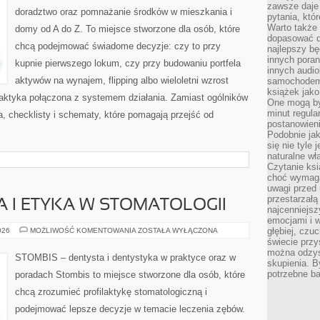
zawsze daje
doradztwo oraz pomnażanie środków w mieszkania i
pytania, któ
Warto także
domy od A do Z. To miejsce stworzone dla osób, które
dopasować d
chcą podejmować świadome decyzje: czy to przy
najlepszy bę
innych poran
kupnie pierwszego lokum, czy przy budowaniu portfela
innych audi
aktywów na wynajem, flipping albo wieloletni wzrost
samochodem.
książek jak
aktyka połączona z systemem działania. Zamiast ogólników
One mogą by
minut regula
a, checklisty i schematy, które pomagają przejść od
postanowieni
Podobnie jak
się nie tyle 
naturalne wł
Czytanie ks
choć wymaga
uwagi przed 
przestarzałą 
 I ETYKA W STOMATOLOGII
najcenniejsz
emocjami i w
PRAWO
głębiej, czuc
026
MOŻLIWOŚĆ KOMENTOWANIA
ZOSTAŁA WYŁĄCZONA
PACJENTA
świecie przy
I
można odzys
ETYKA
STOMBIS – dentysta i dentystyka w praktyce oraz w
W
skupienia. B
STOMATOLOGII
potrzebne ba
poradach Stombis to miejsce stworzone dla osób, które
chcą zrozumieć profilaktykę stomatologiczną i
podejmować lepsze decyzje w temacie leczenia zębów.