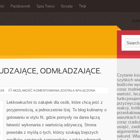
Tagi
iść
Październik
Spis Treści
Strzały
SUB
UDZAJĄCE, ODMŁADZAJĄCE.
Czytanie ksi
szybkich wi
bodźców wyd
coraz trudnie
KOKTAJLE
026
MOŻLIWOŚĆ KOMENTOWANIA
ZOSTAŁA WYŁĄCZONA
wartość, lec
ODCHUDZAJĄCE,
ODMŁADZAJĄCE.
funkcjonujem
POTRENINGOWE
Lekkowkuchni to zakątek dla osób, które chcą jeść z
przyzwyczaj
reakcji, kró
przyjemnością, a jednocześnie lżej. To blog kulinarny o
przeskakiwa
gotowaniu w stylu fit, gdzie pomysły na dania łączą
warunkach k
coraz rzadsz
łatwość wykonania z wartością odżywczą. Strona
usiąść, zwol
argumentów i
powstała z myślą o tych, którzy szukają lżejszych
sekund. Właś
posiłków, sprytnych zamienników, a także zdrowych