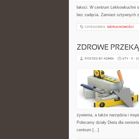
łakoci. W centrum Lekkowkuchni s
bez zadęcia. Zamiast sztywnych z
CATEGORIES:
NIERUCHOMOŚCI
ZDROWE PRZEKĄ
POSTED BY ADMIN
STY - 5 - 2
żywienia, a także narzędzia i inspi
Polecamy działy Dieta dla seniorów
centrum […]