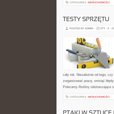
CATEGORIES:
NIERUCHOMOŚCI
TESTY SPRZĘTU
POSTED BY ADMIN
STY - 5 - 2
cały rok. Niezależnie od tego, czy
zorganizować pracę, ominąć błędy
Polecamy Rośliny odstraszające s
CATEGORIES:
NIERUCHOMOŚCI
PTAKI W SZTUCE 