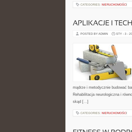
CATEGORIES:
NIERUCHOMOŚCI
APLIKACJE I TE
POSTED BY ADMIN
STY - 3 - 2
mądrze i metodycznie budować bar
Rehabilitacja neurologiczna i rów
skąd […]
CATEGORIES:
NIERUCHOMOŚCI