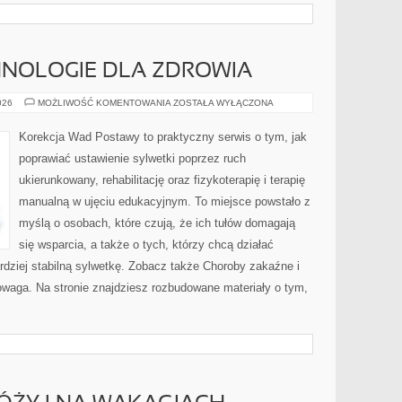
CHNOLOGIE DLA ZDROWIA
APLIKACJE
026
MOŻLIWOŚĆ KOMENTOWANIA
ZOSTAŁA WYŁĄCZONA
I
TECHNOLOGIE
DLA
Korekcja Wad Postawy to praktyczny serwis o tym, jak
ZDROWIA
poprawiać ustawienie sylwetki poprzez ruch
ukierunkowany, rehabilitację oraz fizykoterapię i terapię
manualną w ujęciu edukacyjnym. To miejsce powstało z
myślą o osobach, które czują, że ich tułów domagają
się wsparcia, a także o tych, którzy chcą działać
dziej stabilną sylwetkę. Zobacz także Choroby zakaźne i
nowaga. Na stronie znajdziesz rozbudowane materiały o tym,