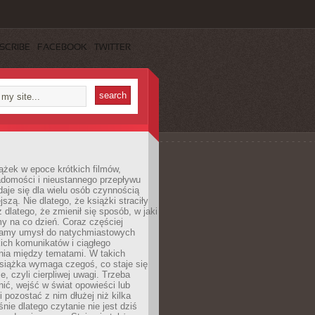
SCRIBE
FACEBOOK
TWITTER
ążek w epoce krótkich filmów,
adomości i nieustannego przepływu
aje się dla wielu osób czynnością
jszą. Nie dlatego, że książki straciły
z dlatego, że zmienił się sposób, w jaki
y na co dzień. Coraz częściej
amy umysł do natychmiastowych
tkich komunikatów i ciągłego
nia między tematami. W takich
siążka wymaga czegoś, co staje się
e, czyli cierpliwej uwagi. Trzeba
nić, wejść w świat opowieści lub
 pozostać z nim dłużej niż kilka
nie dlatego czytanie nie jest dziś