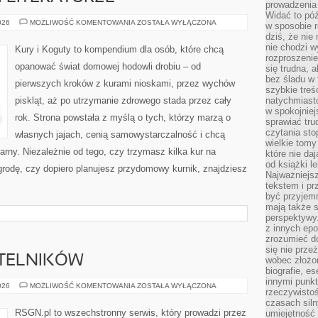
prowadzenia 
Widać to póź
PTAKI
026
MOŻLIWOŚĆ KOMENTOWANIA
ZOSTAŁA WYŁĄCZONA
w sposobie r
W
dziś, że nie
SZTUCE
I
nie chodzi w
Kury i Koguty to kompendium dla osób, które chcą
LITERATURZE
rozproszeni
opanować świat domowej hodowli drobiu – od
się trudna, a
bez śladu w 
pierwszych kroków z kurami nioskami, przez wychów
szybkie treś
piskląt, aż po utrzymanie zdrowego stada przez cały
natychmiast
w spokojniej
rok. Strona powstała z myślą o tych, którzy marzą o
sprawiać tru
czytania sto
własnych jajach, cenią samowystarczalność i chcą
wielkie tomy
ny. Niezależnie od tego, czy trzymasz kilka kur na
które nie da
od książki l
rodę, czy dopiero planujesz przydomowy kurnik, znajdziesz
Najważniejsz
tekstem i pr
być przyjemn
mają także 
perspektywy.
z innych epo
zrozumieć d
się nie prze
YTELNIKÓW
wobec złożon
biografie, e
innymi punkt
PYTANIA
026
MOŻLIWOŚĆ KOMENTOWANIA
ZOSTAŁA WYŁĄCZONA
rzeczywistoś
OD
CZYTELNIKÓW
czasach siln
RSGN.pl to wszechstronny serwis, który prowadzi przez
umiejętność 