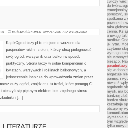
ćwiczy więc 
do twórczeg
emocjonalny.
poruszyć, sk
spotkania z
powierzchown
taka głębsza
cenna. Książ
TESTY
026
MOŻLIWOŚĆ KOMENTOWANIA
ZOSTAŁA WYŁĄCZONA
SPRZĘTU
o uwagę tak
mediów. Ona
KącikOgrodniczy.pl to miejsce stworzone dla
jej rytm. Mo
czytanie sta
pasjonatów roślin i zieleni, którzy chcą pielęgnować
wymaga konc
swój ogród, warzywnik oraz balkon w sposób
nieustannych
bieżąco. Na
praktyczny. Strona łączy w sobie kompendium o
poradnikowy
się w dobrze
kwiatach, warzywach i roślinach balkonowych, a
angażuje nie
jednocześnie inspiruje do wprowadzania zmian przez
pamięć i wyo
również wpły
 masz duży ogród, znajdziesz tu treści, które pomogą Ci
regularnie si
 i cieszyć się pięknym efektem bez zbędnego stresu.
myśli, ma bo
bardziej zło
zkodniki i […]
bardzo skute
kształtuje s
obcujemy wy
komunikatam
wyrażania si
tym względe
tylko nowych
I LITERATURZE