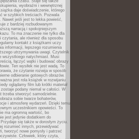
spędzania czasu. Staje się także
kupienia, wyobraźni i wewnętrznej
siążka daje doświadczenie, którego
ć w szybkich treściach. Pozwala
. Nawet jeśli jest to lekka powieść,
cuje z bardziej rozbudowanym
uższą narracją i spokojniejszym
azu. To ma znaczenie nie tylko dla
 czytania, ale również dla sposobu
gularny kontakt z książkami uczy
a informacji, lepszego rozumienia
uższego utrzymywania uwagi. Czytelnik
e wszystkiego natychmiast. Musi
reścią, łączyć wątki i budować obrazy
łowie. Ten wysiłek nie jest wadą. To
prawia, że czytanie rozwija w sposób
bierne odbieranie gotowych obrazów.
ważna jest rola książek w rozwijaniu
iedy oglądamy film lub krótki materiał
 zostaje podany niemal w całości. W
t trzeba stworzyć samodzielnie.
obraża sobie twarze bohaterów,
cje i atmosferę wydarzeń. Dzięki temu
tywnym uczestnikiem opowieści. To
ie ma ogromną wartość, bo
ie jest jedynie dodatkiem do
 Przydaje się także w dorosłym życiu.
ej rozumieć innych, przewidywać
ań, tworzyć nowe pomysły i patrzeć
oczywiste. Człowiek, który czyta,