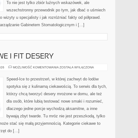
To nie jest tylko zbiór luźnych wskazówek, ale
wszechstronny przewodnik po tym, jak dbać o uśmiech
 wizyty u specjalisty i jak rozróżniać fakty od półprawd.
 Zarządzanie Gabinetem Stomatologicznym i […]
 I FIT DESERY
LODY
026
MOŻLIWOŚĆ KOMENTOWANIA
ZOSTAŁA WYŁĄCZONA
PROTEINOWE
I
FIT
Speed-Ice to przestrzeń, w której zachwyt do lodów
DESERY
spotyka się z kulinarną ciekawością. To serwis dla tych,
którzy chcą tworzyć desery mrożone w domu, ale też
dla osób, które lubią testować nowe smaki i rozumieć,
dlaczego jedne porcje wychodzą aksamitne, a inne
bywają zbyt twarde. Tu mróz nie jest przeszkodą, tylko
oże stać się małą przyjemnością. Kategorie ciekawe to
rzęt do […]