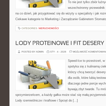
To nie jest tylko zbiór luź
wszechstronny przewodnik 
na co dzień, jak przygotować się do wizyty u specjalisty i jak roz
Ciekawe kategorie to Marketing i Zarządzanie Gabinetem Stomato
CATEGORIES:
NIERUCHOMOŚCI
LODY PROTEINOWE I FIT DESERY
POSTED BY ADMIN
STY - 4 - 2026
MOŻLIWOŚĆ KOMENTOWAN
Speed-Ice to przestrzeń, w
spotyka się z kulinarną cie
którzy chcą tworzyć deser
dla osób, które lubią testo
dlaczego jedne porcje wych
bywają zbyt twarde. Tu mróz
sprzymierzeńcem, a każdy gałka może stać się małą przyjemnośc
Lody rzemieślnicze i kraftowe i Sprzęt do […]