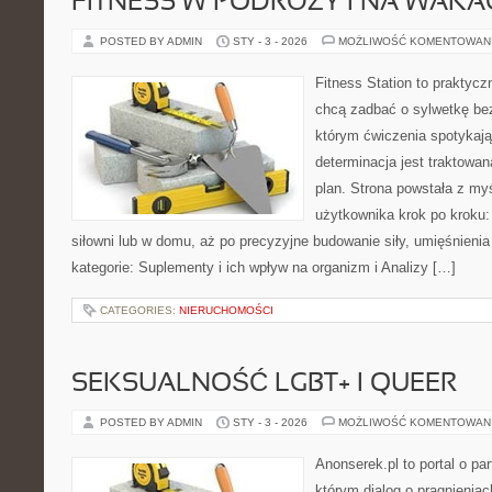
FITNESS W PODRÓŻY I NA WAKA
POSTED BY ADMIN
STY - 3 - 2026
MOŻLIWOŚĆ KOMENTOWAN
Fitness Station to praktycz
chcą zadbać o sylwetkę be
którym ćwiczenia spotykają
determinacja jest traktowa
plan. Strona powstała z my
użytkownika krok po kroku:
siłowni lub w domu, aż po precyzyjne budowanie siły, umięśnienia
kategorie: Suplementy i ich wpływ na organizm i Analizy […]
CATEGORIES:
NIERUCHOMOŚCI
SEKSUALNOŚĆ LGBT+ I QUEER
POSTED BY ADMIN
STY - 3 - 2026
MOŻLIWOŚĆ KOMENTOWAN
Anonserek.pl to portal o par
którym dialog o pragnieniac