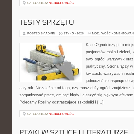
CATEGORIES:
NIERUCHOMOŚCI
TESTY SPRZĘTU
POSTED BY ADMIN
STY - 5 - 2026
MOŻLIWOŚĆ KOMENTOWAN
KącikOgrodniczy.pl to miej
pasjonatów roślin i zieleni,
swój ogród, warzywnik oraz
praktyczny. Strona łączy 
kwiatach, warzywach i rośl
jednocześnie inspiruje do 
cały rok. Niezależnie od tego, czy masz duży ogród, znajdziesz t
zorganizować pracę, ominąć błędy i cieszyć się pięknym efektem
Polecamy Rośliny odstraszające szkodniki i […]
CATEGORIES:
NIERUCHOMOŚCI
PTAKI W SZTUCE I LITERATURZE