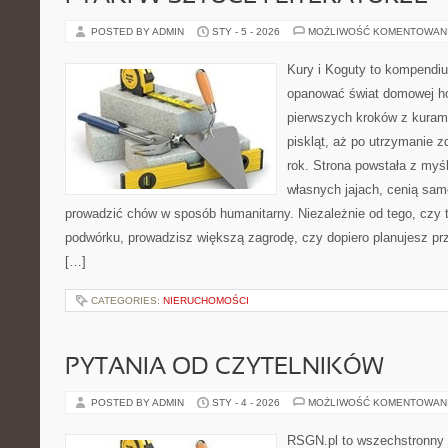
POSTED BY ADMIN
STY - 5 - 2026
MOŻLIWOŚĆ KOMENTOWAN
Kury i Koguty to kompendiu
opanować świat domowej ho
pierwszych kroków z kuram
piskląt, aż po utrzymanie 
rok. Strona powstała z myśl
własnych jajach, cenią sam
prowadzić chów w sposób humanitarny. Niezależnie od tego, czy 
podwórku, prowadzisz większą zagrodę, czy dopiero planujesz pr
[…]
CATEGORIES:
NIERUCHOMOŚCI
PYTANIA OD CZYTELNIKÓW
POSTED BY ADMIN
STY - 4 - 2026
MOŻLIWOŚĆ KOMENTOWAN
RSGN.pl to wszechstronny s