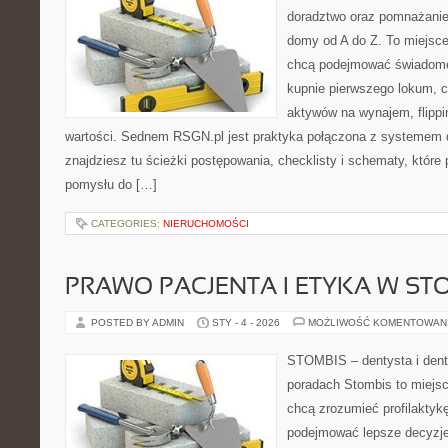
doradztwo oraz pomnażanie
domy od A do Z. To miejsce
chcą podejmować świadome 
kupnie pierwszego lokum, c
aktywów na wynajem, flippin
wartości. Sednem RSGN.pl jest praktyka połączona z systemem d
znajdziesz tu ścieżki postępowania, checklisty i schematy, które
pomysłu do […]
CATEGORIES:
NIERUCHOMOŚCI
PRAWO PACJENTA I ETYKA W ST
POSTED BY ADMIN
STY - 4 - 2026
MOŻLIWOŚĆ KOMENTOWAN
STOMBIS – dentysta i dent
poradach Stombis to miejsc
chcą zrozumieć profilaktyk
podejmować lepsze decyzje