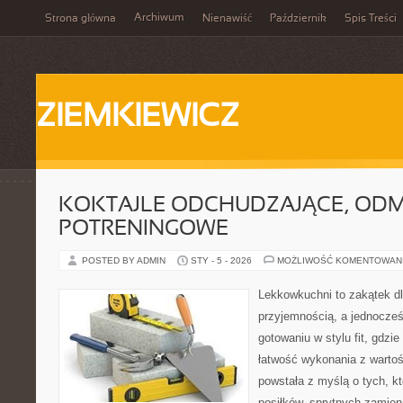
Archiwum
Strona główna
Nienawiść
Październik
Spis Treści
ZIEMKIEWICZ
KOKTAJLE ODCHUDZAJĄCE, ODM
POTRENINGOWE
POSTED BY ADMIN
STY - 5 - 2026
MOŻLIWOŚĆ KOMENTOWAN
Lekkowkuchni to zakątek dl
przyjemnością, a jednocześn
gotowaniu w stylu fit, gdzi
łatwość wykonania z warto
powstała z myślą o tych, k
posiłków, sprytnych zamien