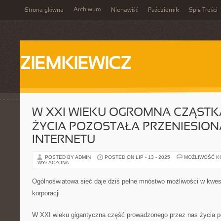
Archiwum
Strona główna
Nienawiść
Październik
Spis Treści
ZIEMKIEWICZ
W XXI WIEKU OGROMNA CZĄST
ŻYCIA POZOSTAŁA PRZENIESION
INTERNETU
POSTED BY ADMIN
POSTED ON LIP - 13 - 2025
MOŻLIWOŚĆ 
WYŁĄCZONA
Ogólnoświatowa sieć daje dziś pełne mnóstwo możliwości w kwest
korporacji
W XXI wieku gigantyczna część prowadzonego przez nas życia po