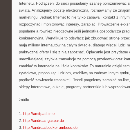
Internetu. Podłączeni do sieci posiadamy szansę porozumiewać si
świata. Analizujemy pocztę elektroniczną, rozmawiamy ze znajom
marketingu. Jednak Internet to nie tylko zabawa i kontakt z innym
rozpoczynać i monitorować interesy, zarabiać. Prowadzenie e-bizn
popularne a również nieodzowne jeśli jednostka gospodarcza prag
konkurencyjna. Weryfikuje to odsyłacz jak zbudować stronę przec
mają miliony internautów na całym świecie, dlatego więcej ludzi 
praktycznej oferty i się z nią zapoznać. Opłacanie jest przydatne
umożliwiającej szybkie transakcje za pomocą przelewów oraz kar
zarabiać w internecie na liście kontaktów. To naturalnie dzięki tem
żywiołowo, proponując ludziom, osobliwą na żadnym innym rynku,
prędkość zawierania transakcji. Jeżeli pragniemy zarabiać on-lin
sklepy internetowe, aukcje, programy partnerskie lub wyprzedawa
źródło:
———————————
1.
http://amitpatil.info
2.
http://andreas-gaspar.de
3.
http://andreasbecker-ambecc.de