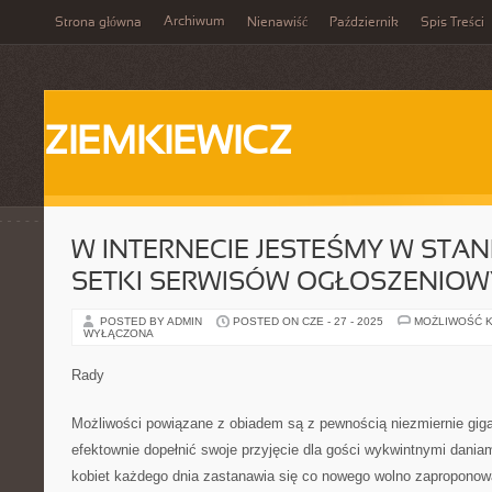
Archiwum
Strona główna
Nienawiść
Październik
Spis Treści
ZIEMKIEWICZ
W INTERNECIE JESTEŚMY W STA
SETKI SERWISÓW OGŁOSZENIO
POSTED BY ADMIN
POSTED ON CZE - 27 - 2025
MOŻLIWOŚĆ 
WYŁĄCZONA
Rady
Możliwości powiązane z obiadem są z pewnością niezmiernie gig
efektownie dopełnić swoje przyjęcie dla gości wykwintnymi dani
kobiet każdego dnia zastanawia się co nowego wolno zaproponow