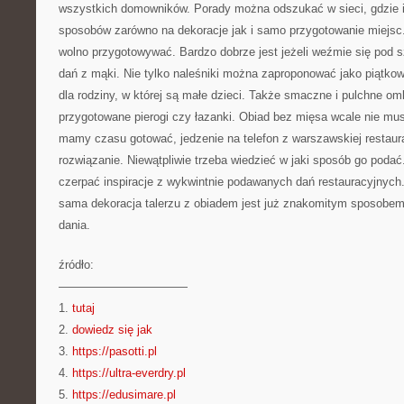
wszystkich domowników. Porady można odszukać w sieci, gdzie i
sposobów zarówno na dekoracje jak i samo przygotowanie miejsc
wolno przygotowywać. Bardzo dobrze jest jeżeli weźmie się pod
dań z mąki. Nie tylko naleśniki można zaproponować jako piątko
dla rodziny, w której są małe dzieci. Także smaczne i pulchne om
przygotowane pierogi czy łazanki. Obiad bez mięsa wcale nie mus
mamy czasu gotować, jedzenie na telefon z warszawskiej restaura
rozwiązanie. Niewątpliwie trzeba wiedzieć w jaki sposób go podać.
czerpać inspiracje z wykwintnie podawanych dań restauracyjnyc
sama dekoracja talerzu z obiadem jest już znakomitym sposobem
dania.
źródło:
———————————
1.
tutaj
2.
dowiedz się jak
3.
https://pasotti.pl
4.
https://ultra-everdry.pl
5.
https://edusimare.pl