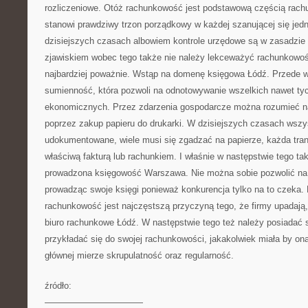
rozliczeniowe. Otóż rachunkowość jest podstawową częścią rachu
stanowi prawdziwy trzon porządkowy w każdej szanującej się jed
dzisiejszych czasach albowiem kontrole urzędowe są w zasadzie
zjawiskiem wobec tego także nie należy lekceważyć rachunkowośc
najbardziej poważnie. Wstąp na domenę księgowa Łódź. Przede w
sumienność, która pozwoli na odnotowywanie wszelkich nawet ty
ekonomicznych. Przez zdarzenia gospodarcze można rozumieć n
poprzez zakup papieru do drukarki. W dzisiejszych czasach wsz
udokumentowane, wiele musi się zgadzać na papierze, każda tra
właściwą fakturą lub rachunkiem. I właśnie w następstwie tego tak
prowadzona księgowość Warszawa. Nie można sobie pozwolić na
prowadząc swoje księgi ponieważ konkurencja tylko na to czeka.
rachunkowość jest najczęstszą przyczyną tego, że firmy upadają,
biuro rachunkowe Łódź. W następstwie tego też należy posiadać s
przykładać się do swojej rachunkowości, jakakolwiek miała by ona
głównej mierze skrupulatność oraz regularność.
źródło:
———————————