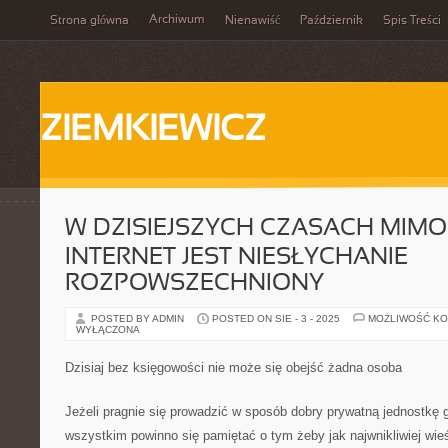
Archiwum
Strona główna
Nienawiść
Październik
Spis Treści
ZIEMKIEWICZ
W DZISIEJSZYCH CZASACH MIMO 
INTERNET JEST NIESŁYCHANIE
ROZPOWSZECHNIONY
POSTED BY ADMIN
POSTED ON SIE - 3 - 2025
MOŻLIWOŚĆ K
WYŁĄCZONA
Dzisiaj bez księgowości nie może się obejść żadna osoba
Jeżeli pragnie się prowadzić w sposób dobry prywatną jednostkę
wszystkim powinno się pamiętać o tym żeby jak najwnikliwiej wie