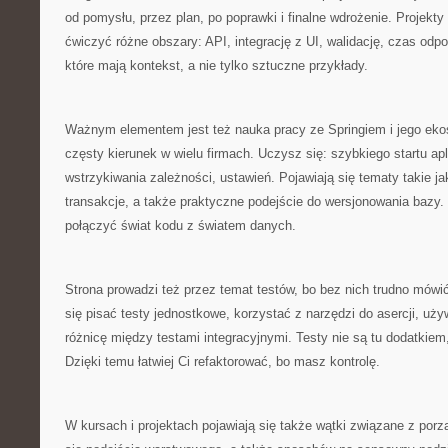
od pomysłu, przez plan, po poprawki i finalne wdrożenie. Projekty
ćwiczyć różne obszary: API, integrację z UI, walidację, czas odpo
które mają kontekst, a nie tylko sztuczne przykłady.
Ważnym elementem jest też nauka pracy ze Springiem i jego eko
częsty kierunek w wielu firmach. Uczysz się: szybkiego startu apl
wstrzykiwania zależności, ustawień. Pojawiają się tematy takie jak
transakcje, a także praktyczne podejście do wersjonowania bazy.
połączyć świat kodu z światem danych.
Strona prowadzi też przez temat testów, bo bez nich trudno mówi
się pisać testy jednostkowe, korzystać z narzędzi do asercji, uż
różnicę między testami integracyjnymi. Testy nie są tu dodatkiem
Dzięki temu łatwiej Ci refaktorować, bo masz kontrolę.
W kursach i projektach pojawiają się także wątki związane z po