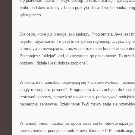
się planować naukę, mierzyć postęp, unikać frustracji i wyłapywa
braku podstaw, a kiedy z braku praktyki. To ważne, bo nauka prog
tylko proces.
Dla osób, które już pracują jako juniorzy, Programista Java jest 
usystematyzowanie. Tu często dzieje się najwięcej: uczysz się l
alternatywne rozwiązania, zaczynasz rozumieć konsekwencje decy
Przestajesz “sklejać” kod, a zaczynasz go projektować. To przejś
poziomu “działa i jest dobrze zrobione”.
W opisach i materiałach przewijają się kluczowe wartości: jasnoś
ciągły rozwój oraz pewność. Programista Java zachęca do tego, ż
testować hipotezy, sprawdzać rozwiązania, porównywać podejścia i
najbardziej sensowne. Dzięki temu Twój rozwój staje się przewidy
W ramach treści możesz też spodziewać się tematów związanych
nowoczesnych: podejście kontraktowe, klienci HTTP, serializacja,