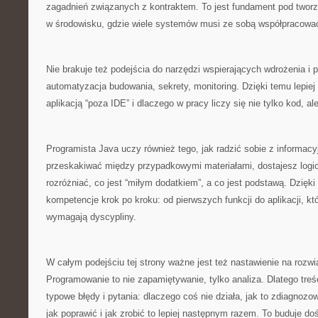
zagadnień związanych z kontraktem. To jest fundament pod tworzen
w środowisku, gdzie wiele systemów musi ze sobą współpracowa
Nie brakuje też podejścia do narzędzi wspierających wdrożenia i 
automatyzacja budowania, sekrety, monitoring. Dzięki temu lepiej 
aplikacją “poza IDE” i dlaczego w pracy liczy się nie tylko kod, al
Programista Java uczy również tego, jak radzić sobie z inform
przeskakiwać między przypadkowymi materiałami, dostajesz logi
rozróżniać, co jest “miłym dodatkiem”, a co jest podstawą. Dzięki
kompetencje krok po kroku: od pierwszych funkcji do aplikacji, kt
wymagają dyscypliny.
W całym podejściu tej strony ważne jest też nastawienie na rozw
Programowanie to nie zapamiętywanie, tylko analiza. Dlatego tre
typowe błędy i pytania: dlaczego coś nie działa, jak to zdiagnozo
jak poprawić i jak zrobić to lepiej następnym razem. To buduje do