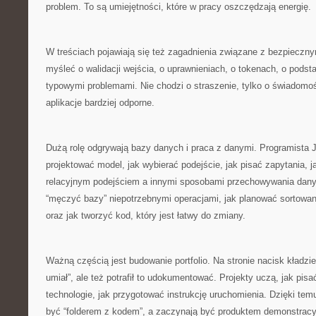
problem. To są umiejętności, które w pracy oszczędzają energię.
W treściach pojawiają się też zagadnienia związane z bezpiecz
myśleć o walidacji wejścia, o uprawnieniach, o tokenach, o pods
typowymi problemami. Nie chodzi o straszenie, tylko o świadomo
aplikacje bardziej odporne.
Dużą rolę odgrywają bazy danych i praca z danymi. Programista J
projektować model, jak wybierać podejście, jak pisać zapytania, 
relacyjnym podejściem a innymi sposobami przechowywania danyc
“męczyć bazy” niepotrzebnymi operacjami, jak planować sortowani
oraz jak tworzyć kod, który jest łatwy do zmiany.
Ważną częścią jest budowanie portfolio. Na stronie nacisk kładzie 
umiał”, ale też potrafił to udokumentować. Projekty uczą, jak p
technologie, jak przygotować instrukcję uruchomienia. Dzięki temu
być “folderem z kodem”, a zaczynają być produktem demonstrac