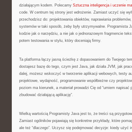
działającym kodem. Polecamy
Sztuczna inteligencja i uczenie 
code. W centrum tej strony jest wdrożenie. Zamiast uczyć się wyłą
przechodzisz do: projektowania obiektów, naprawiania problemów, 
systemów w taki sposób, żeby były utrzymywalne. Programista J
kodzie jak o narzędziu, a nie jak o jednorazowym fragmencie teks
potem testowania w stylu, który doceniają firmy.
Ta platforma łączy jasną ścieżkę z dopasowaniem do Twojego te
dostajesz bazę do tego, czym jest Java, jak działa JVM, jak prac
dalej, możesz wskoczyć w tworzenie aplikacji webowych, testy 
projektowe, wydajność, programowanie współbieżne czy projekt
poziom ma kierunek, a materiał prowadzi Cię od “umiem napisać 
zbudować działającą aplikację”.
Wielką wartością Programisty Java jest to, że treści są przygoto
Zamiast ogólników pojawiają się konkretne przykłady, które pomag
ale też “dlaczego”. Uczysz się podejmować decyzje: kiedy użyć in