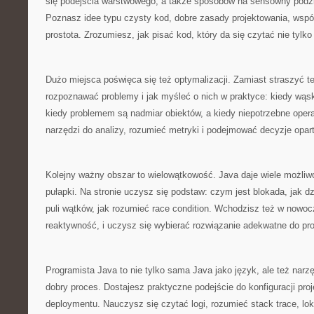
się podejścia warstwowego, a także sposobów na sensowny podzia
Poznasz idee typu czysty kod, dobre zasady projektowania, wspó
prostota. Zrozumiesz, jak pisać kod, który da się czytać nie tylko d
Dużo miejsca poświęca się też optymalizacji. Zamiast straszyć teo
rozpoznawać problemy i jak myśleć o nich w praktyce: kiedy wąsk
kiedy problemem są nadmiar obiektów, a kiedy niepotrzebne oper
narzędzi do analizy, rozumieć metryki i podejmować decyzje oparte
Kolejny ważny obszar to wielowątkowość. Java daje wiele możliwo
pułapki. Na stronie uczysz się podstaw: czym jest blokada, jak dz
puli wątków, jak rozumieć race condition. Wchodzisz też w nowoc
reaktywność, i uczysz się wybierać rozwiązanie adekwatne do pr
Programista Java to nie tylko sama Java jako język, ale też narzę
dobry proces. Dostajesz praktyczne podejście do konfiguracji pro
deploymentu. Nauczysz się czytać logi, rozumieć stack trace, lok