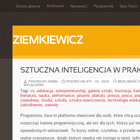
Archiwum
Strona główna
Nienawiść
Październik
Spis Treści
ZIEMKIEWICZ
SZTUCZNA INTELIGENCJA W PRA
POSTED BY ADMIN
POSTED ON STY - 10 - 2026
MOŻLIWOŚĆ 
WYŁĄCZONA
Tagi:
cv
,
edukacja
,
entrepreneurship
,
galerie sztuki
,
ilustracja
,
kar
literatura
,
nauka
,
performance
,
pisanie
,
plakaty
,
poezja
,
praca
,
pr
zawodowy
,
studia
,
szkoła
,
sztuka nowoczesna
,
technologie eduk
zatrudnienie
,
zawody
Programista Java to platforma stworzone dla osób, które chcą ucz
rozpocząć karierę programistyczną, ale też dla tych, którzy już tw
sprawdzonych wskazówek. To kursy online, czytelnia, a przede w
realne scenariusze, dzięki którym wiedza nie zostaje w teorii, tylk