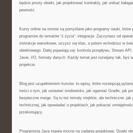
będzie prosty obiekt, jak projektować kontrakty, jak unikać bałag
pewność.
Kursy online na stronie są pomyślane jako programy nauki, które
programów do tematów “z życia”: integracje. Zaczynasz od opera
instrukcje warunkowe, uczysz się klas, a potem wchodzisz w świ
obiektowego. Dalej pojawiają się: kontrola przepływu, Stream AP
Javie, I/O, formaty danych. Każdy temat jest rozwijany tak, byś 
projekcie.
Blog jest uzupełnieniem kursów: to wpisy, które rozwiązują pytania
treści o tym, jak ustawiać środowisko, jak ogarniać Gradle, jak p
bezpieczne merge. Są tu też tematy miękkie, ale techniczne: ja
technicznej, jak opowiadać o projektach, jak pokazać umiejętnośc
przekonujący.
Programista Java stawia mocno na zadania projektowe. Dzięki ni