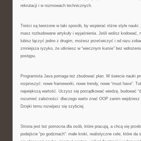
rekrutacji i w rozmowach technicznych.
Treści są tworzone w taki sposób, by wspierać różne style nauki: je
masz rozbudowane artykuły i wyjaśnienia. Jeśli wolisz kodować, m
lubisz łączyć jedno z drugim, możesz przećwiczyć i od razu zoba
zmniejsza ryzyko, że utkniesz w “wiecznym kursie” bez wdrożeni
postępu.
Programista Java pomaga też zbudować plan. W świecie nauki pr
rozproszyć: nowe frameworki, nowe trendy, nowe “must have”. Tuta
największą wartość. Uczysz się porządkować wiedzę, budować “dr
rozumieć zależności: dlaczego warto znać OOP zanim wejdzies
Dzięki temu rozwijasz się szybciej.
Strona jest też pomocna dla osób, które pracują, a chcą się prze
podejście “po godzinach”: małe kroki, realistyczne cele, które da 