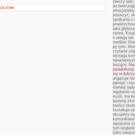
ćwiczy więc 
do twórczeg
ESZCZOWE
emocjonalny.
poruszyć, sk
spotkania z
powierzchown
taka głębsza
cenna. Książ
o uwagę tak
mediów. Ona
jej rytm. Mo
czytanie sta
wymaga konc
nieustannych
bieżąco. Na
poradnikowy
się w dobrze
angażuje nie
pamięć i wyo
również wpły
regularnie si
myśli, ma bo
bardziej zło
bardzo skute
kształtuje s
obcujemy wy
komunikatam
wyrażania si
tym względe
tylko nowych