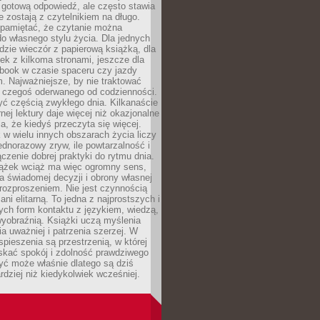
 gotową odpowiedź, ale często stawia
re zostają z czytelnikiem na długo.
 pamiętać, że czytanie można
o własnego stylu życia. Dla jednych
dzie wieczór z papierową książką, dla
ek z kilkoma stronami, jeszcze dla
obook w czasie spaceru czy jazdy
 Najważniejsze, by nie traktować
o czegoś oderwanego od codzienności.
ć częścią zwykłego dnia. Kilkanaście
rnej lektury daje więcej niż okazjonalne
a, że kiedyś przeczyta się więcej.
 w wielu innych obszarach życia liczy
jednorazowy zryw, ile powtarzalność i
ączenie dobrej praktyki do rytmu dnia.
iążek wciąż ma więc ogromny sens,
 świadomej decyzji i obrony własnej
rozproszeniem. Nie jest czynnością
ani elitarną. To jedna z najprostszych i
ych form kontaktu z językiem, wiedzą,
yobraźnią. Książki uczą myślenia
ia uważniej i patrzenia szerzej. W
spieszenia są przestrzenią, w której
kać spokój i zdolność prawdziwego
yć może właśnie dlatego są dziś
rdziej niż kiedykolwiek wcześniej.