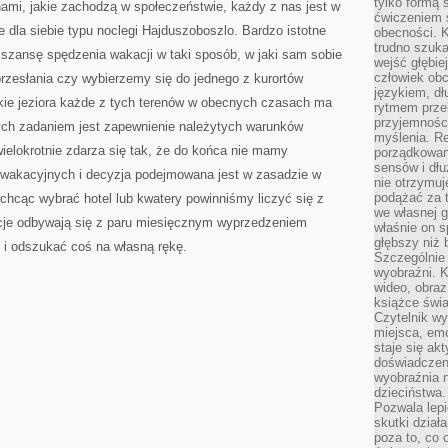
tylko formą 
ami, jakie zachodzą w społeczeństwie, każdy z nas jest w
ćwiczeniem s
e dla siebie typu noclegi Hajduszoboszlo. Bardzo istotne
obecności. K
trudno szuka
 szansę spędzenia wakacji w taki sposób, w jaki sam sobie
wejść głębiej
człowiek ob
przesłania czy wybierzemy się do jednego z kurortów
językiem, dł
kie jeziora każde z tych terenów w obecnych czasach ma
rytmem przek
przyjemności
rych zadaniem jest zapewnienie należytych warunków
myślenia. Re
ielokrotnie zdarza się tak, że do końca nie mamy
porządkowani
sensów i dł
wakacyjnych i decyzja podejmowana jest w zasadzie w
nie otrzymuj
podążać za t
chcąc wybrać hotel lub kwatery powinniśmy liczyć się z
we własnej g
acje odbywają się z paru miesięcznym wyprzedzeniem
właśnie on s
głębszy niż 
i odszukać coś na własną rękę.
Szczególnie 
wyobraźni. K
wideo, obraz
książce świa
Czytelnik wy
miejsca, emo
staje się ak
doświadczen
wyobraźnia n
dzieciństwa.
Pozwala lepi
skutki dział
poza to, co 