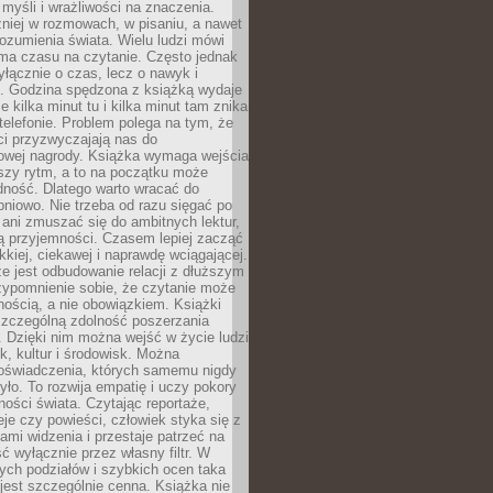
myśli i wrażliwości na znaczenia.
niej w rozmowach, w pisaniu, a nawet
ozumienia świata. Wielu ludzi mówi
 ma czasu na czytanie. Często jednak
yłącznie o czas, lecz o nawyk i
e. Godzina spędzona z książką wydaje
le kilka minut tu i kilka minut tam znika
telefonie. Problem polega na tym, że
ci przyzwyczajają nas do
owej nagrody. Książka wymaga wejścia
szy rytm, a to na początku może
dność. Dlatego warto wracać do
pniowo. Nie trzeba od razu sięgać po
 ani zmuszać się do ambitnych lektur,
ją przyjemności. Czasem lepiej zacząć
ekkiej, ciekawej i naprawdę wciągającej.
e jest odbudowanie relacji z dłuższym
zypomnienie sobie, że czytanie może
ością, a nie obowiązkiem. Książki
szczególną zdolność poszerzania
 Dzięki nim można wejść w życie ludzi
k, kultur i środowisk. Można
oświadczenia, których samemu nigdy
żyło. To rozwija empatię i uczy pokory
ości świata. Czytając reportaże,
seje czy powieści, człowiek styka się z
ami widzenia i przestaje patrzeć na
ć wyłącznie przez własny filtr. W
ych podziałów i szybkich ocen taka
jest szczególnie cenna. Książka nie