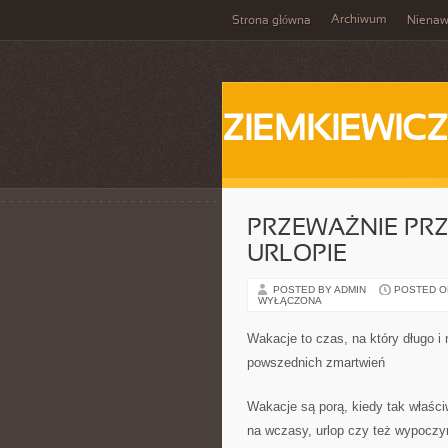
Archiwum
Strona główna
Nienaw
ZIEMKIEWICZ
PRZEWAŻNIE PR
URLOPIE
POSTED BY ADMIN
POSTED ON 
WYŁĄCZONA
Wakacje to czas, na który długo i
powszednich zmartwień
Wakacje są porą, kiedy tak właści
na wczasy, urlop czy też wypoczyn