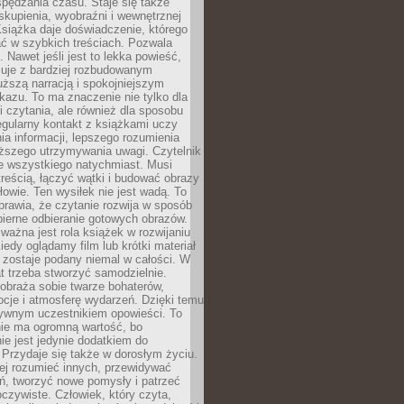
spędzania czasu. Staje się także
kupienia, wyobraźni i wewnętrznej
siążka daje doświadczenie, którego
ć w szybkich treściach. Pozwala
. Nawet jeśli jest to lekka powieść,
cuje z bardziej rozbudowanym
uższą narracją i spokojniejszym
azu. To ma znaczenie nie tylko dla
 czytania, ale również dla sposobu
gularny kontakt z książkami uczy
a informacji, lepszego rozumienia
uższego utrzymywania uwagi. Czytelnik
e wszystkiego natychmiast. Musi
reścią, łączyć wątki i budować obrazy
łowie. Ten wysiłek nie jest wadą. To
prawia, że czytanie rozwija w sposób
bierne odbieranie gotowych obrazów.
ważna jest rola książek w rozwijaniu
iedy oglądamy film lub krótki materiał
 zostaje podany niemal w całości. W
t trzeba stworzyć samodzielnie.
obraża sobie twarze bohaterów,
cje i atmosferę wydarzeń. Dzięki temu
tywnym uczestnikiem opowieści. To
ie ma ogromną wartość, bo
ie jest jedynie dodatkiem do
 Przydaje się także w dorosłym życiu.
ej rozumieć innych, przewidywać
ań, tworzyć nowe pomysły i patrzeć
oczywiste. Człowiek, który czyta,