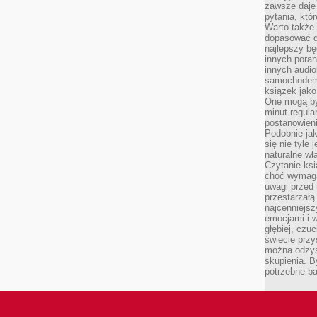
zawsze daje
pytania, któ
Warto także
dopasować d
najlepszy bę
innych poran
innych audi
samochodem.
książek jak
One mogą by
minut regula
postanowieni
Podobnie jak
się nie tyle 
naturalne wł
Czytanie ks
choć wymaga
uwagi przed 
przestarzałą 
najcenniejsz
emocjami i w
głębiej, czuc
świecie przy
można odzys
skupienia. B
potrzebne ba