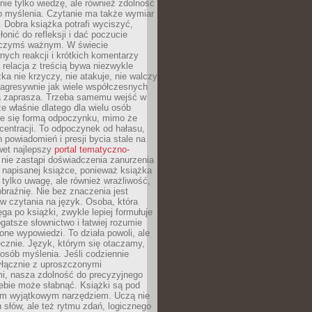
nie tylko wiedzę, ale również zdolność
o myślenia. Czytanie ma także wymiar
 Dobra książka potrafi wyciszyć,
łonić do refleksji i dać poczucie
 czymś ważnym. W świecie
ych reakcji i krótkich komentarzy
 relacja z treścią bywa niezwykle
ka nie krzyczy, nie atakuje, nie walczy
 agresywnie jak wiele współczesnych
 zaprasza. Trzeba samemu wejść w
że właśnie dlatego dla wielu osób
je się formą odpoczynku, mimo że
entracji. To odpoczynek od hałasu,
 powiadomień i presji bycia stale na
wet najlepszy
portal tematyczno-
nie zastąpi doświadczenia zanurzenia
 napisanej książce, ponieważ książka
 tylko uwagę, ale również wrażliwość,
braźnię. Nie bez znaczenia jest
w czytania na język. Osoba, która
ęga po książki, zwykle lepiej formułuje
gatsze słownictwo i łatwiej rozumie
żone wypowiedzi. To działa powoli, ale
cznie. Język, którym się otaczamy,
posób myślenia. Jeśli codziennie
łącznie z uproszczonymi
i, nasza zdolność do precyzyjnego
ebie może słabnąć. Książki są pod
m wyjątkowym narzędziem. Uczą nie
 słów, ale też rytmu zdań, logicznego