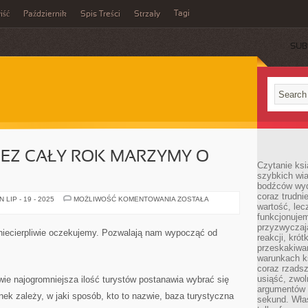
Tagi
iść
Październik
Spis Treści
Strzały
SUB
ZEZ CAŁY ROK MARZYMY O
Czytanie ksi
szybkich wi
bodźców wyd
coraz trudnie
PRZEWAŻNIE
LIP - 19 - 2025
MOŻLIWOŚĆ KOMENTOWANIA
ZOSTAŁA
wartość, lec
PRZEZ
CAŁY
funkcjonujem
ROK
przyzwyczaj
MARZYMY
 niecierpliwie oczekujemy. Pozwalają nam wypocząć od
O
reakcji, kró
URLOPIE
przeskakiwa
warunkach k
coraz rzadsz
usiąść, zwol
wie najogromniejsza ilość turystów postanawia wybrać się
argumentów i
ek zależy, w jaki sposób, kto to nazwie, baza turystyczna
sekund. Właś