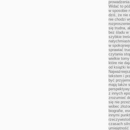
prowadzenia 
Widać to póź
w sposobie r
dziś, że nie
nie chodzi w
rozproszeni
się trudna, a
bez śladu w 
szybkie treś
natychmiast
w spokojniej
sprawiać tru
czytania sto
wielkie tomy
które nie da
od książki l
Najważniejsz
tekstem i pr
być przyjemn
mają także 
perspektywy.
z innych epo
zrozumieć d
się nie prze
wobec złożon
biografie, e
innymi punkt
rzeczywistoś
czasach siln
umiejętność 