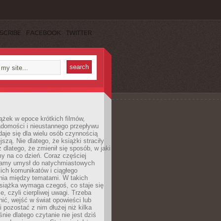
SCRIBE
FACEBOOK
TWITTER
ążek w epoce krótkich filmów,
adomości i nieustannego przepływu
aje się dla wielu osób czynnością
jszą. Nie dlatego, że książki straciły
z dlatego, że zmienił się sposób, w jaki
y na co dzień. Coraz częściej
amy umysł do natychmiastowych
tkich komunikatów i ciągłego
nia między tematami. W takich
siążka wymaga czegoś, co staje się
e, czyli cierpliwej uwagi. Trzeba
nić, wejść w świat opowieści lub
 pozostać z nim dłużej niż kilka
nie dlatego czytanie nie jest dziś