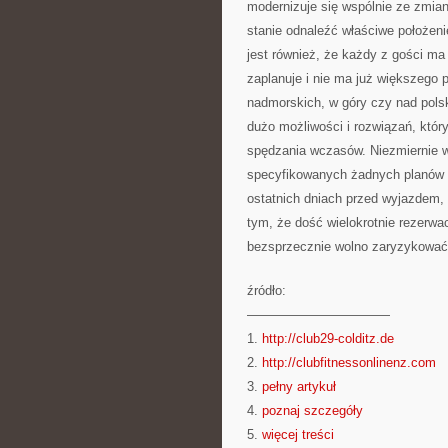
modernizuje się wspólnie ze zmian
stanie odnaleźć właściwe położeni
jest również, że każdy z gości ma
zaplanuje i nie ma już większego 
nadmorskich, w góry czy nad pols
dużo możliwości i rozwiązań, któ
spędzania wczasów. Niezmiernie w
specyfikowanych żadnych planów 
ostatnich dniach przed wyjazdem, 
tym, że dość wielokrotnie rezerw
bezsprzecznie wolno zaryzykować 
źródło:
———————————
1.
http://club29-colditz.de
2.
http://clubfitnessonlinenz.com
3.
pełny artykuł
4.
poznaj szczegóły
5.
więcej treści