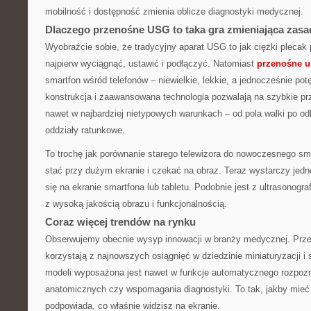
mobilność i dostępność zmienia oblicze diagnostyki medycznej.
Dlaczego przenośne USG to taka gra zmieniająca zas
Wyobraźcie sobie, że tradycyjny aparat USG to jak ciężki plecak p
najpierw wyciągnąć, ustawić i podłączyć. Natomiast
przenośne u
smartfon wśród telefonów – niewielkie, lekkie, a jednocześnie p
konstrukcja i zaawansowana technologia pozwalają na szybkie pr
nawet w najbardziej nietypowych warunkach – od pola walki po od
oddziały ratunkowe.
To trochę jak porównanie starego telewizora do nowoczesnego sma
stać przy dużym ekranie i czekać na obraz. Teraz wystarczy jedno 
się na ekranie smartfona lub tabletu. Podobnie jest z ultrasonogra
z wysoką jakością obrazu i funkcjonalnością.
Coraz więcej trendów na rynku
Obserwujemy obecnie wysyp innowacji w branży medycznej. Prz
korzystają z najnowszych osiągnięć w dziedzinie miniaturyzacji i s
modeli wyposażona jest nawet w funkcje automatycznego rozpozn
anatomicznych czy wspomagania diagnostyki. To tak, jakby mieć 
podpowiada, co właśnie widzisz na ekranie.