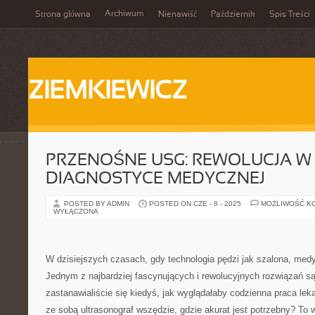
Archiwum
Strona główna
Nienawiść
Październik
Spis Treści
ZIEMKIEWICZ
PRZENOŚNE USG: REWOLUCJA W
DIAGNOSTYCE MEDYCZNEJ
POSTED BY ADMIN
POSTED ON CZE - 8 - 2025
MOŻLIWOŚĆ K
WYŁĄCZONA
W dzisiejszych czasach, gdy technologia pędzi jak szalona, medy
Jednym z najbardziej fascynujących i rewolucyjnych rozwiązań s
zastanawialiście się kiedyś, jak wyglądałaby codzienna praca le
ze sobą ultrasonograf wszędzie, gdzie akurat jest potrzebny? To 