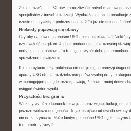
Z kolei rozwój sieci 5G otwiera możliwości natychmiastowego prz
specjalistów z innych lokalizacji. Wyobrażacie sobie konsultację 
czasie rzeczywistym podczas badania? To już nie science fiction!
Niekiedy pojawiają się obawy
Czy aby na pewno przenośne USG spełni oczekiwania? Niektórzy 
czy trwałość urządzeń. Jednak producenci coraz częściej stawiaj
certyfikacje jakościowe. To trochę jak wybór dobrego samochodu 
sprawdzone rozwiązania.
Kolejne pytanie: czy mobilność nie odbije się na precyzji diagno
aparaty USG oferują rozdzielczość porównywalną do tych stacjona
wspomagające pracę lekarza sprawiają, że nawet mniej doświad
osiągać świetne wyniki.
Przyszłość bez granic
Widzimy wyraźnie kierunek rozwoju – coraz więcej funkcji, coraz 
jeszcze większa dostępność. To jak przejście od światła świecy 
nie do zatrzymania. Może kiedyś przenośne USG będzie czymś 
termometr cyfrowy?