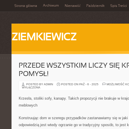
Archiwum
Strona główna
Nienawiść
Październik
Spis Treści
ZIEMKIEWICZ
PRZEDE WSZYSTKIM LICZY SIĘ 
POMYSŁ!
POSTED BY ADMIN
POSTED ON PAŹ - 6 - 2025
MOŻLIWOŚĆ K
WYŁĄCZONA
Krzesła, stoliki sofy, kanapy. Takich propozycji nie brakuje w kr
meblowych
Konstruując dom w szeregu przypadków zastanawiamy się w jaki 
odpowiedzią jest wtedy ogrzanie go w tradycyjny sposób, to jest k