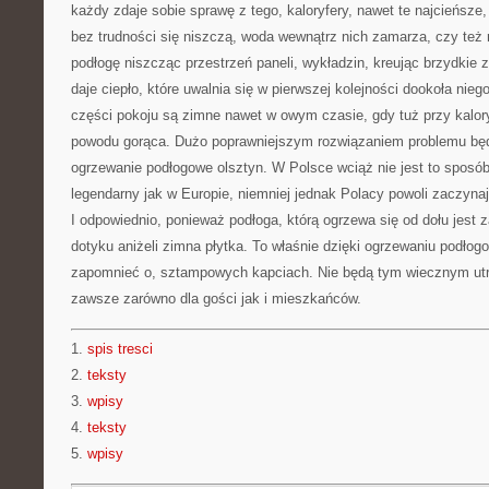
każdy zdaje sobie sprawę z tego, kaloryfery, nawet te najcieńsze,
bez trudności się niszczą, woda wewnątrz nich zamarza, czy też 
podłogę niszcząc przestrzeń paneli, wykładzin, kreując brzydkie z
daje ciepło, które uwalnia się w pierwszej kolejności dookoła nieg
części pokoju są zimne nawet w owym czasie, gdy tuż przy kalory
powodu gorąca. Dużo poprawniejszym rozwiązaniem problemu bę
ogrzewanie podłogowe olsztyn. W Polsce wciąż nie jest to sposó
legendarny jak w Europie, niemniej jednak Polacy powoli zaczyna
I odpowiednio, ponieważ podłoga, którą ogrzewa się od dołu jest
dotyku aniżeli zimna płytka. To właśnie dzięki ogrzewaniu podło
zapomnieć o, sztampowych kapciach. Nie będą tym wiecznym utr
zawsze zarówno dla gości jak i mieszkańców.
1.
spis tresci
2.
teksty
3.
wpisy
4.
teksty
5.
wpisy