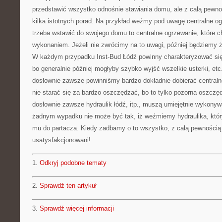
przedstawić wszystko odnośnie stawiania domu, ale z całą pewn
kilka istotnych porad. Na przykład weźmy pod uwagę centralne o
trzeba wstawić do swojego domu to centralne ogrzewanie, które c
wykonaniem. Jeżeli nie zwrócimy na to uwagi, później będziemy ż
W każdym przypadku Inst-Bud Łódź powinny charakteryzować s
bo generalnie później mogłyby szybko wyjść wszelkie usterki, etc.
dosłownie zawsze powinniśmy bardzo dokładnie dobierać centralne
nie starać się za bardzo oszczędzać, bo to tylko pozorna oszczę
dosłownie zawsze hydraulik łódź, itp., muszą umiejętnie wykonyw
żadnym wypadku nie może być tak, iż weźmiemy hydraulika, który n
mu do partacza. Kiedy zadbamy o to wszystko, z całą pewności
usatysfakcjonowani!
1.
Odkryj podobne tematy
2.
Sprawdź ten artykuł
3.
Sprawdź więcej informacji