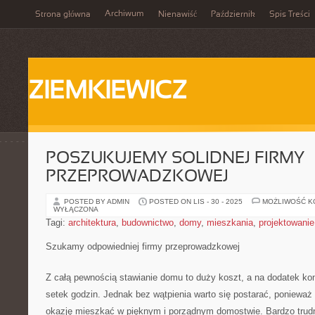
Archiwum
Strona główna
Nienawiść
Październik
Spis Treści
ZIEMKIEWICZ
POSZUKUJEMY SOLIDNEJ FIRMY
PRZEPROWADZKOWEJ
POSTED BY ADMIN
POSTED ON LIS - 30 - 2025
MOŻLIWOŚĆ 
WYŁĄCZONA
Tagi:
architektura
,
budownictwo
,
domy
,
mieszkania
,
projektowanie
Szukamy odpowiedniej firmy przeprowadzkowej
Z całą pewnością stawianie domu to duży koszt, a na dodatek ko
setek godzin. Jednak bez wątpienia warto się postarać, ponieważ
okazję mieszkać w pięknym i porządnym domostwie. Bardzo trudn