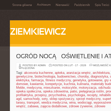
Archiwum
Strona główna
Nienawiść
Październik
Spis Treści
ZIEMKIEWICZ
OGRÓD NOCĄ – OŚWIETLENIE I 
POSTED BY ADMIN
POSTED ON LUT - 17 - 2026
MOŻLIWOŚĆ 
WYŁĄCZONA
Tagi:
akcesoria kuchenne
,
apteka
,
aranżacja wnętrz
,
architektura
genetyczne
,
biotechnologia
,
budownictwo
,
choroby
,
diagnostyka
,
elektryka
,
farmacja
,
fitness medyczny
,
genetyka
,
gotowanie
,
gry 
domowe
,
kawiarnie
,
korepetycje
,
kuchnia
,
kulinaria
,
materiały bud
Meble
,
medycyna
,
mieszkanie
,
motocykle
,
motoryzacja
,
odchudz
opieka społeczna
,
opieka zdrowotna
,
patio
,
pielęgnacja roślin
,
pro
profilaktyka
,
przepisy
,
przychodnia
,
psychologia
,
recepty
,
rehabili
agd
,
samochody
,
sery
,
sklep spożywczy
,
sprzęt medyczny
,
super
tarasy
,
transport
,
wiedza medyczna
,
wina
,
wodociągi
,
wyposażeni
wnętrz
,
zabawa
,
zajęcia dodatkowe
,
zdrowe żywienie
,
zdrowie