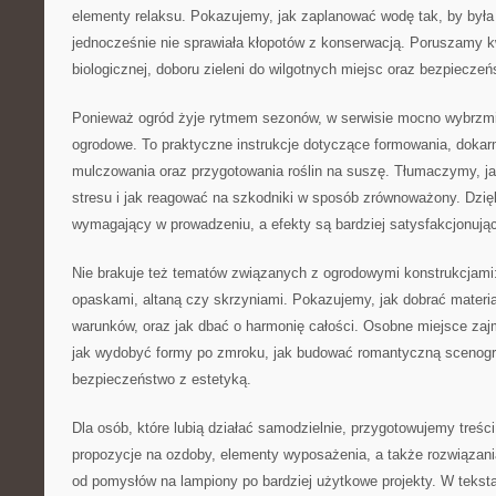
elementy relaksu. Pokazujemy, jak zaplanować wodę tak, by był
jednocześnie nie sprawiała kłopotów z konserwacją. Poruszamy 
biologicznej, doboru zieleni do wilgotnych miejsc oraz bezpiecze
Ponieważ ogród żyje rytmem sezonów, w serwisie mocno wybrzm
ogrodowe. To praktyczne instrukcje dotyczące formowania, dokar
mulczowania oraz przygotowania roślin na suszę. Tłumaczymy, j
stresu i jak reagować na szkodniki w sposób zrównoważony. Dzięk
wymagający w prowadzeniu, a efekty są bardziej satysfakcjonują
Nie brakuje też tematów związanych z ogrodowymi konstrukcjami:
opaskami, altaną czy skrzyniami. Pokazujemy, jak dobrać materiał
warunków, oraz jak dbać o harmonię całości. Osobne miejsce zaj
jak wydobyć formy po zmroku, jak budować romantyczną scenograf
bezpieczeństwo z estetyką.
Dla osób, które lubią działać samodzielnie, przygotowujemy treśc
propozycje na ozdoby, elementy wyposażenia, a także rozwiązani
od pomysłów na lampiony po bardziej użytkowe projekty. W tekst