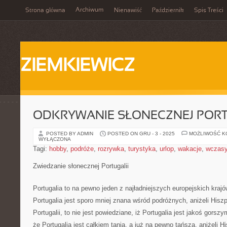
Archiwum
Strona główna
Nienawiść
Październik
Spis Treści
ZIEMKIEWICZ
ODKRYWANIE SŁONECZNEJ PORT
POSTED BY ADMIN
POSTED ON GRU - 3 - 2025
MOŻLIWOŚĆ 
WYŁĄCZONA
Tagi:
hobby
,
podróże
,
rozrywka
,
turystyka
,
urlop
,
wakacje
,
wczas
Zwiedzanie słonecznej Portugalii
Portugalia to na pewno jeden z najładniejszych europejskich krajó
Portugalia jest sporo mniej znana wśród podróżnych, aniżeli Hisz
Portugalii, to nie jest powiedziane, iż Portugalia jest jakoś gor
że Portugalia jest całkiem tania, a już na pewno tańsza, aniżeli 