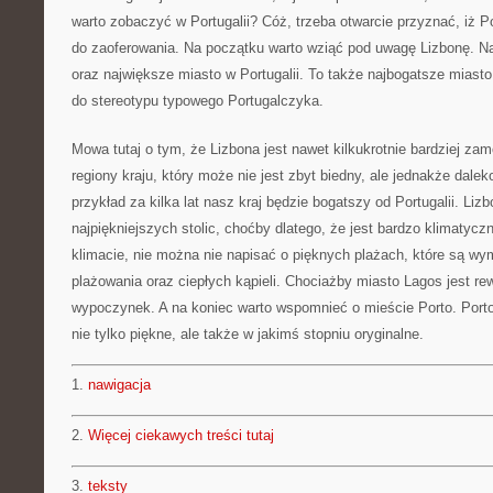
warto zobaczyć w Portugalii? Cóż, trzeba otwarcie przyznać, iż P
do zaoferowania. Na początku warto wziąć pod uwagę Lizbonę. Nat
oraz największe miasto w Portugalii. To także najbogatsze miast
do stereotypu typowego Portugalczyka.
Mowa tutaj o tym, że Lizbona jest nawet kilkukrotnie bardziej zam
regiony kraju, który może nie jest zbyt biedny, ale jednakże dal
przykład za kilka lat nasz kraj będzie bogatszy od Portugalii. Lizb
najpiękniejszych stolic, choćby dlatego, że jest bardzo klimatycz
klimacie, nie można nie napisać o pięknych plażach, które są wy
plażowania oraz ciepłych kąpieli. Chociażby miasto Lagos jest 
wypoczynek. A na koniec warto wspomnieć o mieście Porto. Porto 
nie tylko piękne, ale także w jakimś stopniu oryginalne.
1.
nawigacja
2.
Więcej ciekawych treści tutaj
3.
teksty