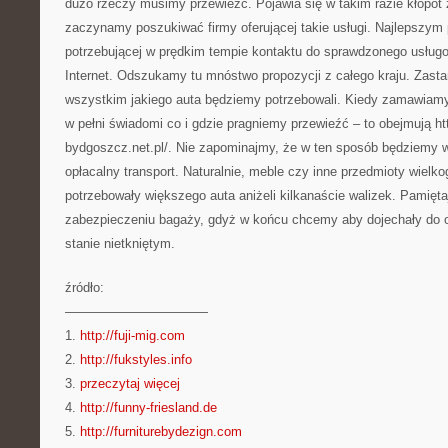
dużo rzeczy musimy przewieźć. Pojawia się w takim razie kłopot
zaczynamy poszukiwać firmy oferującej takie usługi. Najlepszym
potrzebującej w prędkim tempie kontaktu do sprawdzonego usług
Internet. Odszukamy tu mnóstwo propozycji z całego kraju. Zast
wszystkim jakiego auta będziemy potrzebowali. Kiedy zamawiam
w pełni świadomi co i gdzie pragniemy przewieźć – to obejmują htt
bydgoszcz.net.pl/. Nie zapominajmy, że w ten sposób będziemy w 
opłacalny transport. Naturalnie, meble czy inne przedmioty wielk
potrzebowały większego auta aniżeli kilkanaście walizek. Pamięt
zabezpieczeniu bagaży, gdyż w końcu chcemy aby dojechały do o
stanie nietkniętym.
źródło:
———————————
1.
http://fuji-mig.com
2.
http://fukstyles.info
3.
przeczytaj więcej
4.
http://funny-friesland.de
5.
http://furniturebydezign.com