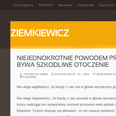
Archiwum
Strona główna
Nienawiść
Październik
Spis Treści
ZIEMKIEWICZ
NIEJEDNOKROTNIE POWODEM P
BYWA SZKODLIWE OTOCZENIE
POSTED BY ADMIN
POSTED ON LIP - 31 - 2025
MOŻLIWOŚĆ 
WYŁĄCZONA
Nie ulega wątpliwości, że każdy z nas ma w głowie wymarzone g
Nie ulega niepewności, że każdy z nas posiada w głowie wymarz
końcu nadciąga ten wytęskniony moment przenosin wielu jednak s
kłopotem. Często okazuje się albowiem, że nie zawsze jesteśmy 