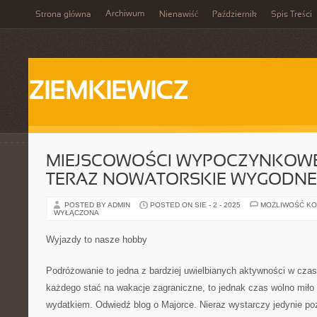
Archiwum
Strona główna
Nienawiść
Październik
Spis Treści
ZIEMKIEWICZ
MIEJSCOWOŚCI WYPOCZYNKOW
TERAZ NOWATORSKIE WYGODNE
POSTED BY ADMIN
POSTED ON SIE - 2 - 2025
MOŻLIWOŚĆ K
WYŁĄCZONA
Wyjazdy to nasze hobby
Podróżowanie to jedna z bardziej uwielbianych aktywności w cza
każdego stać na wakacje zagraniczne, to jednak czas wolno miło
wydatkiem. Odwiedź blog o Majorce. Nieraz wystarczy jedynie po