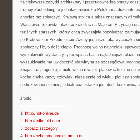
najciekawsze zabytki architektury i przecudowne krajobrazy ods
Europy Zachodniej, to jednakże również o Polska ma dużo interes
chociaż raz zobaczyć. Krajową stolica a także znaczącym ośrodk
Warszawa. Sprawdź także co zwiedzić na Majorce. Przyciąga ona 
też i tych starszych, którzy chcą zwyczajnie pozwiedzać zajmują
po Krakowskim Przedmieściu. Ażeby jednakże taka wycieczka się 
społeczny i było dość ciepło. Prognozę wolno najprościej spowod
wyszukiwarki wystarczy tylko wpisac hasło najładniejsze plaże 
wyszukiwania ma uwidocznić się witryna ze szczegółową prognozą
Znając już prognozę, śmiało wolno również planować kolejne dni
kocha chyba każdy człowiek, niezależnie od wieku, płci czy spo
podróżowanie niemniej jednak bez ustanku jest dość kosztowną 
źródło:
———————————
1.
http://hbt-online.de
2.
http://hdkmold.com
3.
zobacz szczegóły
4.
http://hebammenpraxis-amira.de