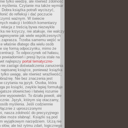
nie tylko wiedzę, ale również zdolność
o myślenia. Czytanie ma także wymiar
 Dobra książka potrafi wyciszyć,
łonić do refleksji i dać poczucie
 czymś ważnym. W świecie
ych reakcji i krótkich komentarzy
 relacja z treścią bywa niezwykle
ka nie krzyczy, nie atakuje, nie walczy
 agresywnie jak wiele współczesnych
 zaprasza. Trzeba samemu wejść w
że właśnie dlatego dla wielu osób
je się formą odpoczynku, mimo że
entracji. To odpoczynek od hałasu,
 powiadomień i presji bycia stale na
wet najlepszy
portal tematyczno-
nie zastąpi doświadczenia zanurzenia
 napisanej książce, ponieważ książka
 tylko uwagę, ale również wrażliwość,
braźnię. Nie bez znaczenia jest
w czytania na język. Osoba, która
ęga po książki, zwykle lepiej formułuje
gatsze słownictwo i łatwiej rozumie
żone wypowiedzi. To działa powoli, ale
cznie. Język, którym się otaczamy,
posób myślenia. Jeśli codziennie
łącznie z uproszczonymi
i, nasza zdolność do precyzyjnego
ebie może słabnąć. Książki są pod
m wyjątkowym narzędziem. Uczą nie
 słów, ale też rytmu zdań, logicznego