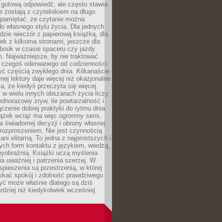
 gotową odpowiedź, ale często stawia
re zostają z czytelnikiem na długo.
 pamiętać, że czytanie można
o własnego stylu życia. Dla jednych
dzie wieczór z papierową książką, dla
ek z kilkoma stronami, jeszcze dla
obook w czasie spaceru czy jazdy
 Najważniejsze, by nie traktować
o czegoś oderwanego od codzienności.
ć częścią zwykłego dnia. Kilkanaście
rnej lektury daje więcej niż okazjonalne
a, że kiedyś przeczyta się więcej.
 w wielu innych obszarach życia liczy
jednorazowy zryw, ile powtarzalność i
ączenie dobrej praktyki do rytmu dnia.
iążek wciąż ma więc ogromny sens,
 świadomej decyzji i obrony własnej
rozproszeniem. Nie jest czynnością
ani elitarną. To jedna z najprostszych i
ych form kontaktu z językiem, wiedzą,
yobraźnią. Książki uczą myślenia
ia uważniej i patrzenia szerzej. W
spieszenia są przestrzenią, w której
kać spokój i zdolność prawdziwego
yć może właśnie dlatego są dziś
rdziej niż kiedykolwiek wcześniej.