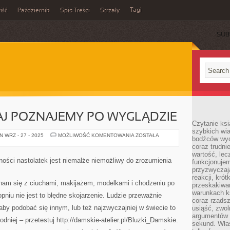
Tagi
iść
Październik
Spis Treści
Strzały
SUB
AJ POZNAJEMY PO WYGLĄDZIE
Czytanie ksi
szybkich wi
LUDZI
 WRZ - 27 - 2025
MOŻLIWOŚĆ KOMENTOWANIA
ZOSTAŁA
bodźców wyd
ZAZWYCZAJ
coraz trudnie
POZNAJEMY
PO
wartość, lec
WYGLĄDZIE
ności nastolatek jest niemalże niemożliwy do zrozumienia
funkcjonujem
przyzwyczaj
reakcji, kró
nam się z ciuchami, makijażem, modelkami i chodzeniu po
przeskakiwa
warunkach k
niu nie jest to błędne skojarzenie. Ludzie przeważnie
coraz rzadsz
by podobać się innym, lub też najzwyczajniej w świecie to
usiąść, zwol
argumentów i
dniej – przetestuj http://damskie-atelier.pl/Bluzki_Damskie.
sekund. Właś