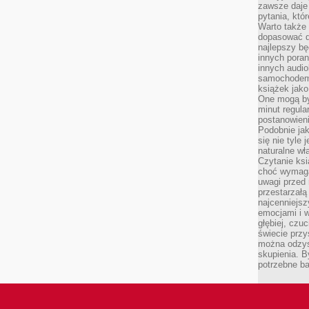
zawsze daje
pytania, któ
Warto także
dopasować d
najlepszy bę
innych poran
innych audi
samochodem.
książek jak
One mogą by
minut regula
postanowieni
Podobnie jak
się nie tyle 
naturalne wł
Czytanie ks
choć wymaga
uwagi przed 
przestarzałą 
najcenniejsz
emocjami i w
głębiej, czuc
świecie przy
można odzys
skupienia. B
potrzebne ba