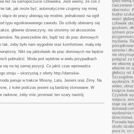
tylko formą 
wa też na samopoczucie człowieka. Jeśli wiemy, że coś z
ćwiczeniem s
nie tak, jak może być, automatycznie czujemy się mniej
obecności. K
trudno szuka
 idące do pracy ubierają się modnie, jednakowoż na ogół
wejść głębiej
kże od typu egzekwowanego zawodu. Do szkoły ubieramy się
człowiek ob
językiem, dł
z także, głównie dziewczyny, nie stronimy od akcesoriów.
rytmem przek
przyjemności
damskie. Na powszednie dni, bądź też do prac domowych
myślenia. Re
o tak, żeby było nam wygodnie oraz komfortowo, małą rolę
porządkowani
sensów i dł
nętrzny. Nikt się jakkolwiek do prac domowych nie będzie
nie otrzymuj
 nich pobrudzić. Moda jest wybitnie w wielu przypadkach
podążać za t
we własnej g
a się na tej samej pozycji. Co jakiś czas wprowadza
właśnie on s
głębszy niż 
o stroju – skorzystaj z oferty http://damskie-
Szczególnie 
 moda panuje w trakcie Wiosny, Lata, Jesieni oraz Zimy. Na
wyobraźni. K
wideo, obraz
sne, z kolei podczas jesieni są bardziej stonowane. W
książce świa
e radosne, żeby móc przerwać ten szary nastrój.
Czytelnik wy
miejsca, emo
staje się ak
doświadczen
wyobraźnia n
dzieciństwa.
Pozwala lepi
skutki dział
poza to, co 