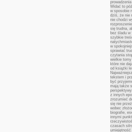
prowadzenia 
Widać to póź
w sposobie r
dziś, że nie
nie chodzi w
rozproszeni
się trudna, a
bez śladu w 
szybkie treś
natychmiast
w spokojniej
sprawiać tru
czytania sto
wielkie tomy
które nie da
od książki l
Najważniejsz
tekstem i pr
być przyjemn
mają także 
perspektywy.
z innych epo
zrozumieć d
się nie prze
wobec złożon
biografie, e
innymi punkt
rzeczywistoś
czasach siln
umiejętność 