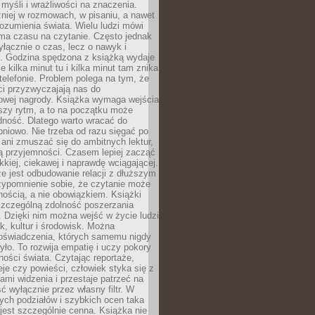
myśli i wrażliwości na znaczenia.
niej w rozmowach, w pisaniu, a nawet
ozumienia świata. Wielu ludzi mówi
 ma czasu na czytanie. Często jednak
yłącznie o czas, lecz o nawyk i
e. Godzina spędzona z książką wydaje
le kilka minut tu i kilka minut tam znika
telefonie. Problem polega na tym, że
ci przyzwyczajają nas do
owej nagrody. Książka wymaga wejścia
szy rytm, a to na początku może
dność. Dlatego warto wracać do
pniowo. Nie trzeba od razu sięgać po
 ani zmuszać się do ambitnych lektur,
ją przyjemności. Czasem lepiej zacząć
ekkiej, ciekawej i naprawdę wciągającej.
e jest odbudowanie relacji z dłuższym
zypomnienie sobie, że czytanie może
ością, a nie obowiązkiem. Książki
szczególną zdolność poszerzania
 Dzięki nim można wejść w życie ludzi
k, kultur i środowisk. Można
oświadczenia, których samemu nigdy
żyło. To rozwija empatię i uczy pokory
ości świata. Czytając reportaże,
seje czy powieści, człowiek styka się z
ami widzenia i przestaje patrzeć na
ć wyłącznie przez własny filtr. W
ych podziałów i szybkich ocen taka
jest szczególnie cenna. Książka nie