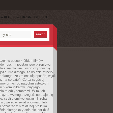
SCRIBE
FACEBOOK
TWITTER
ążek w epoce krótkich filmów,
adomości i nieustannego przepływu
aje się dla wielu osób czynnością
jszą. Nie dlatego, że książki straciły
z dlatego, że zmienił się sposób, w jaki
y na co dzień. Coraz częściej
amy umysł do natychmiastowych
tkich komunikatów i ciągłego
nia między tematami. W takich
siążka wymaga czegoś, co staje się
e, czyli cierpliwej uwagi. Trzeba
nić, wejść w świat opowieści lub
 pozostać z nim dłużej niż kilka
nie dlatego czytanie nie jest dziś