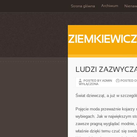
Archiwum
Strona główna
Nienaw
ZIEMKIEWICZ
LUDZI ZAZWYCZ
POSTED BY ADMIN
POSTED ON
WYŁĄCZONA
Świat dziewcząt, a już w szczegól
Pojęcie moda przeważnie kojarzy 
wybiegach. Jak w największym stop
zawsze pragną wyglądać modnie, a
właśnie dzięki temu czuć się swobo