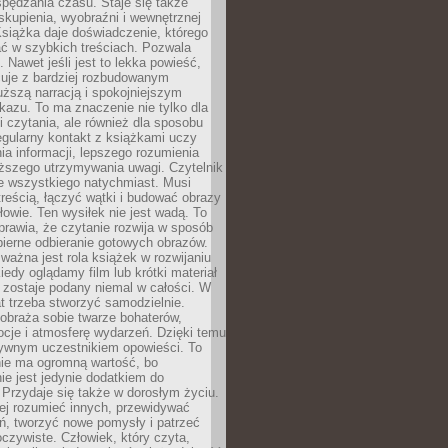
spędzania czasu. Staje się także
kupienia, wyobraźni i wewnętrznej
siążka daje doświadczenie, którego
ć w szybkich treściach. Pozwala
. Nawet jeśli jest to lekka powieść,
cuje z bardziej rozbudowanym
uższą narracją i spokojniejszym
azu. To ma znaczenie nie tylko dla
 czytania, ale również dla sposobu
gularny kontakt z książkami uczy
a informacji, lepszego rozumienia
uższego utrzymywania uwagi. Czytelnik
e wszystkiego natychmiast. Musi
reścią, łączyć wątki i budować obrazy
łowie. Ten wysiłek nie jest wadą. To
prawia, że czytanie rozwija w sposób
bierne odbieranie gotowych obrazów.
ważna jest rola książek w rozwijaniu
iedy oglądamy film lub krótki materiał
 zostaje podany niemal w całości. W
t trzeba stworzyć samodzielnie.
obraża sobie twarze bohaterów,
cje i atmosferę wydarzeń. Dzięki temu
tywnym uczestnikiem opowieści. To
ie ma ogromną wartość, bo
ie jest jedynie dodatkiem do
 Przydaje się także w dorosłym życiu.
ej rozumieć innych, przewidywać
ań, tworzyć nowe pomysły i patrzeć
oczywiste. Człowiek, który czyta,