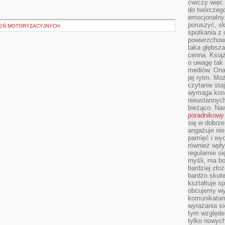
ćwiczy więc 
do twórczeg
emocjonalny.
poruszyć, sk
ZEŃ MOTORYZACYJNYCH
spotkania z
powierzchown
taka głębsza
cenna. Książ
o uwagę tak
mediów. Ona
jej rytm. Mo
czytanie sta
wymaga konc
nieustannych
bieżąco. Na
poradnikowy
się w dobrze
angażuje nie
pamięć i wyo
również wpły
regularnie si
myśli, ma bo
bardziej zło
bardzo skute
kształtuje s
obcujemy wy
komunikatam
wyrażania si
tym względe
tylko nowych