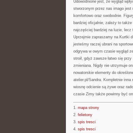
Udowodnione jest, że wygląd wpły
stworzonym przez nas imago jest 
komfortowo oraz swobodnie. Figury
bardziej oficjalnie, zależy to ta
najczęściej bardziej na luzie, lec
Uprzejmie zapraszamy na Kurtki 
jesteśmy raczej ubrani na sportow
odgrywa w owym czasie wygląd zew
stroił, gdyż zawsze łatwo się przy
zmieniana. Nigdy nie utrzymuje on
nowatorskie elementy do określoneg
atelier.pl/Sandra. Kompletnie inna
wiosnę odcienie są żywe oraz rado
czasie Zimy także powinny być on
1.
mapa strony
2.
felietony
3.
spis tresci
4.
spis tresci