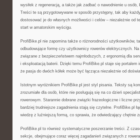
wysiłek z regeneracją, a także jak zadbać o nawodnienie u osób, k
Treści te są przygotowywane w sposób przystępny, tak aby każd
dostosować je do własnych możliwości i celów – niezależnie od te
start w amatorskim wyścigu.
ProfiBike.pl nie zapomina także o różnorodności użytkowników, t
odbudowujące formę czy użytkownicy rowerów elektrycznych. Na s
związane z bezpieczeństwem najmłodszych, z ergonomią dla seni
i eksploatacją baterii. Dzięki temu ProfiBike.pl staje się portale
że pasja do dwóch kółek może być łącząca niezależnie od doświ
Istotnym wyróżnikiem ProfiBike.pl jest styl pisania. Teksty są ko
zrozumiałe dla osób, które nie posługują się na co dzień specjal
rowerowym. Starannie dobrane związki frazeologiczne i liczne prz
bardziej trudniejsze zagadnienia stają się czytelne. ProfiBike.pl 
wiedzę z luźniejszą formą, co sprawia, że odwiedzający chętnie zg
ProfiBike.pl to również systematyczne poszerzanie treści. Z cza
sekcje, obejmujące coraz więcej zagadanień związanych z rower