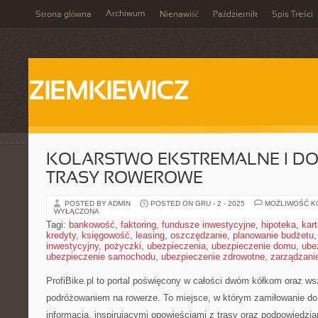
Archiwum
Strona główna
Nienawiść
Październik
Spis Treści
ZIEMKIEWICZ
KOLARSTWO EKSTREMALNE I DO
TRASY ROWEROWE
POSTED BY ADMIN
POSTED ON GRU - 2 - 2025
MOŻLIWOŚĆ 
WYŁĄCZONA
Tagi:
bankowość
,
faktoring
,
fundusze inwestycyjne
,
hipoteka
,
kar
kredyty
,
księgowość
,
leasing
,
oszczędzanie
,
planowanie budżetu
inwestycyjny
,
pożyczki
,
ubezpieczenia
,
ubezpieczenie domu
,
ube
ubezpieczenie samochodu
,
ubezpieczenie zdrowotne
,
zarządzani
ProfiBike.pl to portal poświęcony w całości dwóm kółkom oraz ws
podróżowaniem na rowerze. To miejsce, w którym zamiłowanie do 
informacją, inspirującymi opowieściami z trasy oraz podpowiedzi