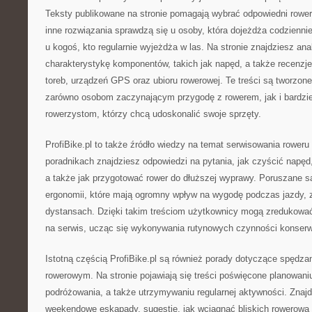
Teksty publikowane na stronie pomagają wybrać odpowiedni rower
inne rozwiązania sprawdzą się u osoby, która dojeżdża codziennie
u kogoś, kto regularnie wyjeżdża w las. Na stronie znajdziesz an
charakterystykę komponentów, takich jak napęd, a także recenzje
toreb, urządzeń GPS oraz ubioru rowerowej. Te treści są tworzone
zarówno osobom zaczynającym przygodę z rowerem, jak i bardzi
rowerzystom, którzy chcą udoskonalić swoje sprzęty.
ProfiBike.pl to także źródło wiedzy na temat serwisowania roweru
poradnikach znajdziesz odpowiedzi na pytania, jak czyścić napęd,
a także jak przygotować rower do dłuższej wyprawy. Poruszane s
ergonomii, które mają ogromny wpływ na wygodę podczas jazdy, 
dystansach. Dzięki takim treściom użytkownicy mogą zredukować
na serwis, ucząc się wykonywania rutynowych czynności konserw
Istotną częścią ProfiBike.pl są również porady dotyczące spędz
rowerowym. Na stronie pojawiają się treści poświęcone planowani
podróżowania, a także utrzymywaniu regularnej aktywności. Znaj
weekendowe eskapady, sugestie, jak wciągnąć bliskich rowerową p