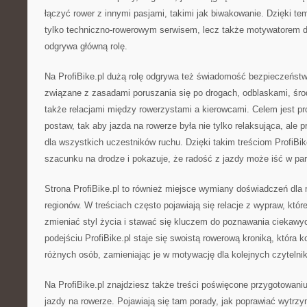
łączyć rower z innymi pasjami, takimi jak biwakowanie. Dzięki temu
tylko techniczno-rowerowym serwisem, lecz także motywatorem d
odgrywa główną rolę.
Na ProfiBike.pl dużą rolę odgrywa też świadomość bezpieczeństw
związane z zasadami poruszania się po drogach, odblaskami, śr
także relacjami między rowerzystami a kierowcami. Celem jest 
postaw, tak aby jazda na rowerze była nie tylko relaksująca, ale
dla wszystkich uczestników ruchu. Dzięki takim treściom ProfiBik
szacunku na drodze i pokazuje, że radość z jazdy może iść w p
Strona ProfiBike.pl to również miejsce wymiany doświadczeń dla 
regionów. W treściach często pojawiają się relacje z wypraw, które
zmieniać styl życia i stawać się kluczem do poznawania ciekawyc
podejściu ProfiBike.pl staje się swoistą rowerową kroniką, która 
różnych osób, zamieniając je w motywację dla kolejnych czytelni
Na ProfiBike.pl znajdziesz także treści poświęcone przygotowan
jazdy na rowerze. Pojawiają się tam porady, jak poprawiać wytrz