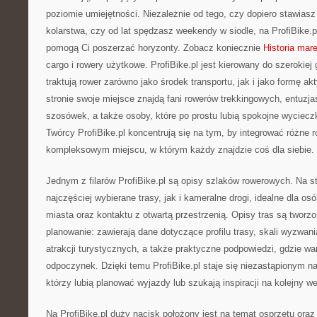
poziomie umiejętności. Niezależnie od tego, czy dopiero stawiasz
kolarstwa, czy od lat spędzasz weekendy w siodle, na ProfiBike.pl
pomogą Ci poszerzać horyzonty. Zobacz koniecznie
Historia mar
cargo i rowery użytkowe. ProfiBike.pl jest kierowany do szerokiej
traktują rower zarówno jako środek transportu, jak i jako formę ak
stronie swoje miejsce znajdą fani rowerów trekkingowych, entuzj
szosówek, a także osoby, które po prostu lubią spokojne wycieczk
Twórcy ProfiBike.pl koncentrują się na tym, by integrować różne
kompleksowym miejscu, w którym każdy znajdzie coś dla siebie.
Jednym z filarów ProfiBike.pl są opisy szlaków rowerowych. Na s
najczęściej wybierane trasy, jak i kameralne drogi, idealne dla 
miasta oraz kontaktu z otwartą przestrzenią. Opisy tras są tworzo
planowanie: zawierają dane dotyczące profilu trasy, skali wyzwan
atrakcji turystycznych, a także praktyczne podpowiedzi, gdzie wa
odpoczynek. Dzięki temu ProfiBike.pl staje się niezastąpionym n
którzy lubią planować wyjazdy lub szukają inspiracji na kolejny w
Na ProfiBike.pl duży nacisk położony jest na temat osprzętu ora