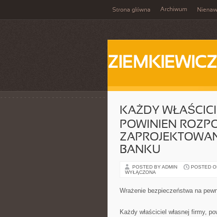
Archiwum
Strona główna
Nienaw
ZIEMKIEWICZ
KAŻDY WŁAŚCICI
POWINIEN ROZP
ZAPROJEKTOWAN
BANKU
POSTED BY ADMIN
POSTED ON 
WYŁĄCZONA
Wrażenie bezpieczeństwa na pewno
Każdy właściciel własnej firmy, p