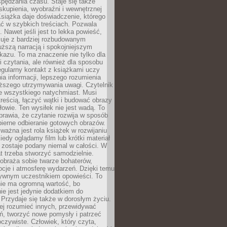
spędzania czasu. Staje się także
kupienia, wyobraźni i wewnętrznej
siążka daje doświadczenie, którego
ć w szybkich treściach. Pozwala
. Nawet jeśli jest to lekka powieść,
cuje z bardziej rozbudowanym
uższą narracją i spokojniejszym
azu. To ma znaczenie nie tylko dla
 czytania, ale również dla sposobu
gularny kontakt z książkami uczy
a informacji, lepszego rozumienia
uższego utrzymywania uwagi. Czytelnik
e wszystkiego natychmiast. Musi
reścią, łączyć wątki i budować obrazy
łowie. Ten wysiłek nie jest wadą. To
prawia, że czytanie rozwija w sposób
bierne odbieranie gotowych obrazów.
ważna jest rola książek w rozwijaniu
iedy oglądamy film lub krótki materiał
 zostaje podany niemal w całości. W
t trzeba stworzyć samodzielnie.
obraża sobie twarze bohaterów,
cje i atmosferę wydarzeń. Dzięki temu
tywnym uczestnikiem opowieści. To
ie ma ogromną wartość, bo
ie jest jedynie dodatkiem do
 Przydaje się także w dorosłym życiu.
ej rozumieć innych, przewidywać
ań, tworzyć nowe pomysły i patrzeć
oczywiste. Człowiek, który czyta,