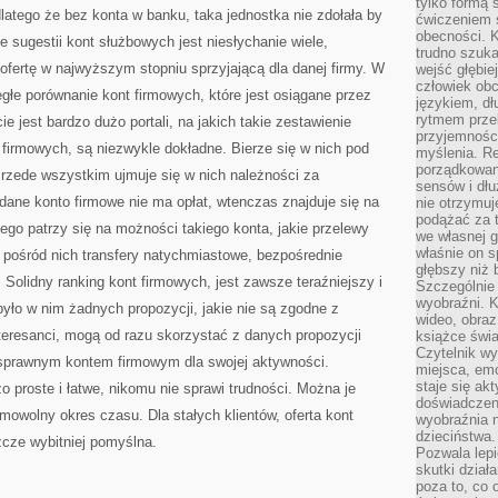
tylko formą 
W
 dlatego że bez konta w banku, taka jednostka nie zdołała by
ćwiczeniem s
BANKU
obecności. K
 sugestii kont służbowych jest niesłychanie wiele,
trudno szuka
 ofertę w najwyższym stopniu sprzyjającą dla danej firmy. W
wejść głębiej
człowiek ob
egłe porównanie kont firmowych, które jest osiągane przez
językiem, dł
rytmem przek
ie jest bardzo dużo portali, na jakich takie zestawienie
przyjemności
firmowych, są niezwykle dokładne. Bierze się w nich pod
myślenia. Re
porządkowani
Przede wszystkim ujmuje się w nich należności za
sensów i dł
 dane konto firmowe nie ma opłat, wtenczas znajduje się na
nie otrzymuj
podążać za t
tego patrzy się na możności takiego konta, jakie przelewy
we własnej g
właśnie on s
 pośród nich transfery natychmiastowe, bezpośrednie
głębszy niż 
 Solidny ranking kont firmowych, jest zawsze teraźniejszy i
Szczególnie 
wyobraźni. K
yło w nim żadnych propozycji, jakie nie są zgodne z
wideo, obraz
teresanci, mogą od razu skorzystać z danych propozycji
książce świa
Czytelnik wy
 sprawnym kontem firmowym dla swojej aktywności.
miejsca, emo
staje się ak
o proste i łatwe, nikomu nie sprawi trudności. Można je
doświadczen
mowolny okres czasu. Dla stałych klientów, oferta kont
wyobraźnia n
dzieciństwa.
zcze wybitniej pomyślna.
Pozwala lepi
skutki dział
poza to, co 