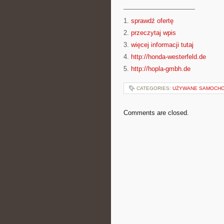
———————————
1.
sprawdź ofertę
2.
przeczytaj wpis
3.
więcej informacji tutaj
4.
http://honda-westerfeld.de
5.
http://hopla-gmbh.de
CATEGORIES:
UŻYWANE SAMOCHO
Comments are closed.