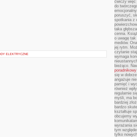
ćwiczy więc 
do twórczeg
emocjonalny.
poruszyć, sk
spotkania z
powierzchown
taka głębsza
cenna. Książ
o uwagę tak
mediów. Ona
jej rytm. Mo
czytanie sta
DY ELEKTRYCZNE
wymaga konc
nieustannych
bieżąco. Na
poradnikowy
się w dobrze
angażuje nie
pamięć i wyo
również wpły
regularnie si
myśli, ma bo
bardziej zło
bardzo skute
kształtuje s
obcujemy wy
komunikatam
wyrażania si
tym względe
tylko nowych