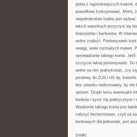
jedna z najistotniejszych kwestii,
prawidłowo funkcjonować. Mimo, że
niejednokrotnie trudno jest wybrać
takich warunkach przyczyni się bi
finansistów i bankierów. W Internec
wolno znaleźć. Porównywarki kont 
uwagę, wiele rozmaitych materii. 
oprowadzanie takiego konta. Jeśli
szczycie takiej porównywarki. Do 
wolno na nim praktykować, czy są
przelewy do ZUS i US itp. kwestie.
bez ustanku nadzorowany, by nie b
opisem. Dzięki temu ewentualni in
banków i sycić się praktycznym i
Wiedzenie takiego konta jest bardz
założyć bezterminowo, czyli na sa
bankowych dla jednostek, jest jes
źródło: