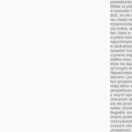
prowadzenia 
Widać to póź
w sposobie r
dziś, że nie
nie chodzi w
rozproszeni
się trudna, a
bez śladu w 
szybkie treś
natychmiast
w spokojniej
sprawiać tru
czytania sto
wielkie tomy
które nie da
od książki l
Najważniejsz
tekstem i pr
być przyjemn
mają także 
perspektywy.
z innych epo
zrozumieć d
się nie prze
wobec złożon
biografie, e
innymi punkt
rzeczywistoś
czasach siln
umiejętność 