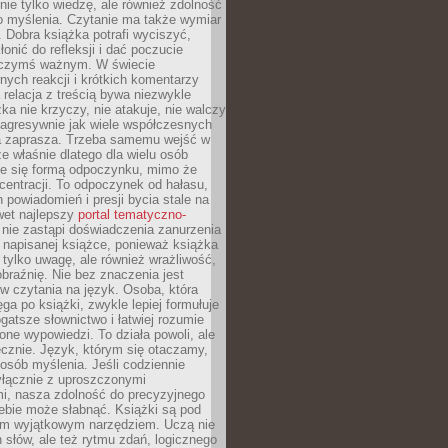
nie tylko wiedzę, ale również zdolność
o myślenia. Czytanie ma także wymiar
 Dobra książka potrafi wyciszyć,
łonić do refleksji i dać poczucie
 czymś ważnym. W świecie
ych reakcji i krótkich komentarzy
 relacja z treścią bywa niezwykle
ka nie krzyczy, nie atakuje, nie walczy
 agresywnie jak wiele współczesnych
 zaprasza. Trzeba samemu wejść w
że właśnie dlatego dla wielu osób
je się formą odpoczynku, mimo że
entracji. To odpoczynek od hałasu,
 powiadomień i presji bycia stale na
wet najlepszy
portal tematyczno-
nie zastąpi doświadczenia zanurzenia
 napisanej książce, ponieważ książka
 tylko uwagę, ale również wrażliwość,
braźnię. Nie bez znaczenia jest
w czytania na język. Osoba, która
ęga po książki, zwykle lepiej formułuje
gatsze słownictwo i łatwiej rozumie
żone wypowiedzi. To działa powoli, ale
cznie. Język, którym się otaczamy,
posób myślenia. Jeśli codziennie
łącznie z uproszczonymi
i, nasza zdolność do precyzyjnego
ebie może słabnąć. Książki są pod
m wyjątkowym narzędziem. Uczą nie
 słów, ale też rytmu zdań, logicznego