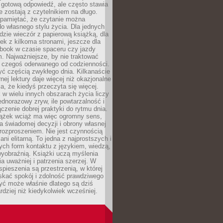
 gotową odpowiedź, ale często stawia
re zostają z czytelnikiem na długo.
 pamiętać, że czytanie można
o własnego stylu życia. Dla jednych
dzie wieczór z papierową książką, dla
ek z kilkoma stronami, jeszcze dla
obook w czasie spaceru czy jazdy
 Najważniejsze, by nie traktować
o czegoś oderwanego od codzienności.
ć częścią zwykłego dnia. Kilkanaście
rnej lektury daje więcej niż okazjonalne
a, że kiedyś przeczyta się więcej.
 w wielu innych obszarach życia liczy
jednorazowy zryw, ile powtarzalność i
ączenie dobrej praktyki do rytmu dnia.
iążek wciąż ma więc ogromny sens,
 świadomej decyzji i obrony własnej
rozproszeniem. Nie jest czynnością
ani elitarną. To jedna z najprostszych i
ych form kontaktu z językiem, wiedzą,
yobraźnią. Książki uczą myślenia
ia uważniej i patrzenia szerzej. W
spieszenia są przestrzenią, w której
kać spokój i zdolność prawdziwego
yć może właśnie dlatego są dziś
rdziej niż kiedykolwiek wcześniej.