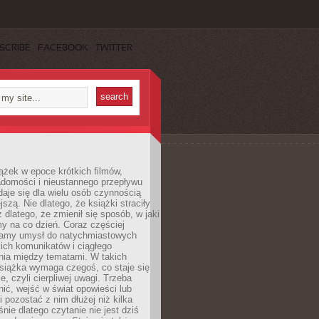
SCRIBE
FACEBOOK
TWITTER
ążek w epoce krótkich filmów,
adomości i nieustannego przepływu
aje się dla wielu osób czynnością
jszą. Nie dlatego, że książki straciły
z dlatego, że zmienił się sposób, w jaki
y na co dzień. Coraz częściej
amy umysł do natychmiastowych
tkich komunikatów i ciągłego
nia między tematami. W takich
siążka wymaga czegoś, co staje się
e, czyli cierpliwej uwagi. Trzeba
nić, wejść w świat opowieści lub
 pozostać z nim dłużej niż kilka
nie dlatego czytanie nie jest dziś