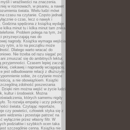
myśli i wrażliwości na znaczenia.
niej w rozmowach, w pisaniu, a nawet
ozumienia świata. Wielu ludzi mówi
 ma czasu na czytanie. Często jednak
yłącznie o czas, lecz o nawyk i
e. Godzina spędzona z książką wydaje
le kilka minut tu i kilka minut tam znika
telefonie. Problem polega na tym, że
ci przyzwyczajają nas do
owej nagrody. Książka wymaga wejścia
szy rytm, a to na początku może
dność. Dlatego warto wracać do
pniowo. Nie trzeba od razu sięgać po
 ani zmuszać się do ambitnych lektur,
ją przyjemności. Czasem lepiej zacząć
ekkiej, ciekawej i naprawdę wciągającej.
e jest odbudowanie relacji z dłuższym
zypomnienie sobie, że czytanie może
ością, a nie obowiązkiem. Książki
szczególną zdolność poszerzania
 Dzięki nim można wejść w życie ludzi
k, kultur i środowisk. Można
oświadczenia, których samemu nigdy
żyło. To rozwija empatię i uczy pokory
ości świata. Czytając reportaże,
seje czy powieści, człowiek styka się z
ami widzenia i przestaje patrzeć na
ć wyłącznie przez własny filtr. W
ych podziałów i szybkich ocen taka
jest szczególnie cenna. Książka nie