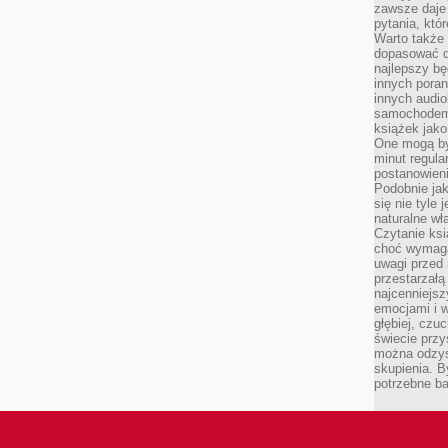
zawsze daje
pytania, któ
Warto także
dopasować d
najlepszy bę
innych poran
innych audi
samochodem.
książek jak
One mogą by
minut regula
postanowieni
Podobnie jak
się nie tyle 
naturalne wł
Czytanie ks
choć wymaga
uwagi przed 
przestarzałą 
najcenniejsz
emocjami i w
głębiej, czuc
świecie przy
można odzys
skupienia. B
potrzebne ba