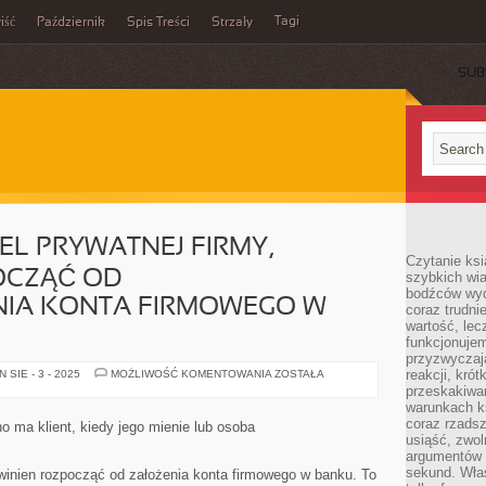
Tagi
iść
Październik
Spis Treści
Strzały
SUB
EL PRYWATNEJ FIRMY,
Czytanie ksi
OCZĄĆ OD
szybkich wi
bodźców wyd
IA KONTA FIRMOWEGO W
coraz trudnie
wartość, lec
funkcjonujem
przyzwyczaj
KAŻDY
reakcji, kró
SIE - 3 - 2025
MOŻLIWOŚĆ KOMENTOWANIA
ZOSTAŁA
WŁAŚCICIEL
przeskakiwa
PRYWATNEJ
warunkach k
FIRMY,
POWINIEN
coraz rzadsz
 ma klient, kiedy jego mienie lub osoba
ROZPOCZĄĆ
usiąść, zwol
OD
argumentów i
ZAPROJEKTOWANIA
KONTA
sekund. Właś
owinien rozpocząć od założenia konta firmowego w banku. To
FIRMOWEGO