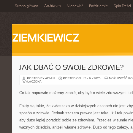
Archiwum
Strona główna
Nienawiść
Październik
Spis Treści
ZIEMKIEWICZ
JAK DBAĆ O SWOJE ZDROWIE?
POSTED BY ADMIN
POSTED ON LIS - 6 - 2025
MOŻLIWOŚĆ K
WYŁĄCZONA
Co tak naprawdę możemy zrobić, aby być o wiele zdrowszymi lu
Fakty są takie, że zwłaszcza w dzisiejszych czasach nie jest zby
sposób o zdrowie. Jednak szczera prawda jest taka, iż i tak powi
aby dużo lepiej poradzić sobie ze zdrowiem. Przecież w sumie nie
ważnych dziedzin, aniżeli własne zdrowie. Dużo od tego zależy, 