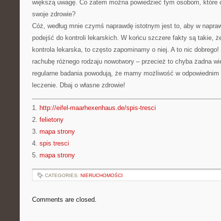
większą uwagę. Co zatem można powiedzieć tym osobom, które c
swoje zdrowie?
Cóż, według mnie czymś naprawdę istotnym jest to, aby w napra
podejść do kontroli lekarskich. W końcu szczere fakty są takie, ż
kontrola lekarska, to często zapominamy o niej. A to nic dobreg
rachubę różnego rodzaju nowotwory – przecież to chyba żadna wi
regularne badania powodują, że mamy możliwość w odpowiednim 
leczenie. Dbaj o własne zdrowie!
1.
http://eifel-maarhexenhaus.de/spis-tresci
2.
felietony
3.
mapa strony
4.
spis tresci
5.
mapa strony
CATEGORIES:
NIERUCHOMOŚCI
Comments are closed.