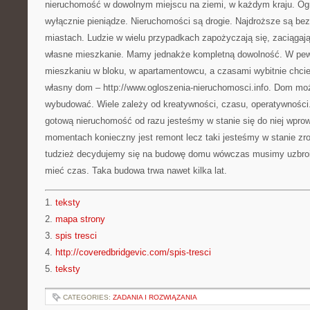
nieruchomość w dowolnym miejscu na ziemi, w każdym kraju. Ogr
wyłącznie pieniądze. Nieruchomości są drogie. Najdroższe są be
miastach. Ludzie w wielu przypadkach zapożyczają się, zaciągają
własne mieszkanie. Mamy jednakże kompletną dowolność. W pe
mieszkaniu w bloku, w apartamentowcu, a czasami wybitnie chci
własny dom – http://www.ogloszenia-nieruchomosci.info. Dom 
wybudować. Wiele zależy od kreatywności, czasu, operatywności. 
gotową nieruchomość od razu jesteśmy w stanie się do niej wpr
momentach konieczny jest remont lecz taki jesteśmy w stanie zro
tudzież decydujemy się na budowę domu wówczas musimy uzbroić
mieć czas. Taka budowa trwa nawet kilka lat.
1.
teksty
2.
mapa strony
3.
spis tresci
4.
http://coveredbridgevic.com/spis-tresci
5.
teksty
CATEGORIES:
ZADANIA I ROZWIĄZANIA