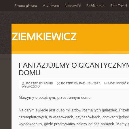
Archiwum
Strona główna
Nienawiść
Październik
Spis Treści
ZIEMKIEWICZ
FANTAZJUJEMY O GIGANTYCZNY
DOMU
POSTED BY ADMIN
POSTED ON PAŹ - 10 - 2025
MOŻLIWOŚĆ 
WYŁĄCZONA
Marzymy o potężnym, przestronnym domu
Na całym świecie jest dużo miliardów rozmaitych gniazdek. Pr
czteropiętrowych, w wieżowcach, czynszówkach, domkach jednor
wypadkach to, gdzie przebywamy zależy od nas samych. Mamy p