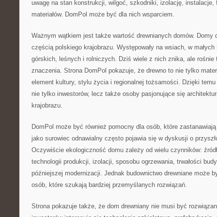
uwagę na stan konstrukcji, wilgoć, szkodniki, izolację, instalacje
materiałów. DomPol może być dla nich wsparciem.
Ważnym wątkiem jest także wartość drewnianych domów. Domy d
częścią polskiego krajobrazu. Występowały na wsiach, w małych
górskich, leśnych i rolniczych. Dziś wiele z nich znika, ale rośni
znaczenia. Strona DomPol pokazuje, że drewno to nie tylko mater
element kultury, stylu życia i regionalnej tożsamości. Dzięki te
nie tylko inwestorów, lecz także osoby pasjonujące się architekturą
krajobrazu.
DomPol może być również pomocny dla osób, które zastanawiają 
jako surowiec odnawialny często pojawia się w dyskusji o przysz
Oczywiście ekologiczność domu zależy od wielu czynników: źródła
technologii produkcji, izolacji, sposobu ogrzewania, trwałości bu
późniejszej modernizacji. Jednak budownictwo drewniane może b
osób, które szukają bardziej przemyślanych rozwiązań.
Strona pokazuje także, że dom drewniany nie musi być rozwiąza