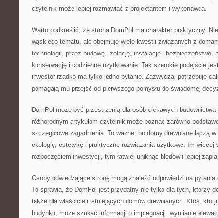
czytelnik może lepiej rozmawiać z projektantem i wykonawcą.
Warto podkreślić, że strona DomPol ma charakter praktyczny. Nie
wąskiego tematu, ale obejmuje wiele kwestii związanych z doma
technologii, przez budowę, izolację, instalacje i bezpieczeństwo,
konserwację i codzienne użytkowanie. Tak szerokie podejście jes
inwestor rzadko ma tylko jedno pytanie. Zazwyczaj potrzebuje całej
pomagają mu przejść od pierwszego pomysłu do świadomej decyz
DomPol może być przestrzenią dla osób ciekawych budownictwa 
różnorodnym artykułom czytelnik może poznać zarówno podstawowe
szczegółowe zagadnienia. To ważne, bo domy drewniane łączą w s
ekologię, estetykę i praktyczne rozwiązania użytkowe. Im więcej
rozpoczęciem inwestycji, tym łatwiej uniknąć błędów i lepiej zapl
Osoby odwiedzające stronę mogą znaleźć odpowiedzi na pytania
To sprawia, że DomPol jest przydatny nie tylko dla tych, którzy 
także dla właścicieli istniejących domów drewnianych. Ktoś, kto 
budynku, może szukać informacji o impregnacji, wymianie elewacj