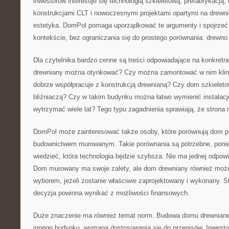
inwestorów interesuje się technologią szkieletową, prefabrykacją,
konstrukcjami CLT i nowoczesnymi projektami opartymi na drewn
estetyka. DomPol pomaga uporządkować te argumenty i spojrzeć
kontekście, bez ograniczania się do prostego porównania: drewno
Dla czytelnika bardzo cenne są treści odpowiadające na konkretn
drewniany można otynkować? Czy można zamontować w nim klima
dobrze współpracuje z konstrukcją drewnianą? Czy dom szkielet
bliźniaczą? Czy w takim budynku można łatwo wymienić instalac
wytrzymać wiele lat? Tego typu zagadnienia sprawiają, że strona 
DomPol może zainteresować także osoby, które porównują dom p
budownictwem murowanym. Takie porównania są potrzebne, poni
wiedzieć, która technologia będzie szybsza. Nie ma jednej odpowi
Dom murowany ma swoje zalety, ale dom drewniany również moż
wyborem, jeżeli zostanie właściwie zaprojektowany i wykonany. 
decyzja powinna wynikać z możliwości finansowych.
Duże znaczenie ma również temat norm. Budowa domu drewniane
innego budynku, wymaga dostosowania się do przepisów. Inwesto