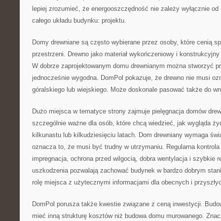
lepiej zrozumieć, że energooszczędność nie zależy wyłącznie od
całego układu budynku: projektu.
Domy drewniane są często wybierane przez osoby, które cenią sp
przestrzeni. Drewno jako materiał wykończeniowy i konstrukcyjn
W dobrze zaprojektowanym domu drewnianym można stworzyć prze
jednocześnie wygodna. DomPol pokazuje, że drewno nie musi ozn
góralskiego lub wiejskiego. Może doskonale pasować także do wn
Dużo miejsca w tematyce strony zajmuje pielęgnacja domów drew
szczególnie ważne dla osób, które chcą wiedzieć, jak wygląda ży
kilkunastu lub kilkudziesięciu latach. Dom drewniany wymaga świ
oznacza to, że musi być trudny w utrzymaniu. Regularna kontrola
impregnacja, ochrona przed wilgocią, dobra wentylacja i szybkie 
uszkodzenia pozwalają zachować budynek w bardzo dobrym stani
rolę miejsca z użytecznymi informacjami dla obecnych i przyszłyc
DomPol porusza także kwestie związane z ceną inwestycji. Bu
mieć inną strukturę kosztów niż budowa domu murowanego. Znac