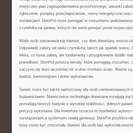
miejscowy plan zagospodarowania przestrzennego, warunki zabudo
zgłoszenie, przepisy przeciwpożarowe, normy energetyczne ora
instalacjami. DomPol może pomagać w zrozumieniu podstawowych
czytelnika na sprawy, których nie warto pomijać przed rozpoczęci
Wiele osób zastanawia się również, czy dom drewniany można zb
Odpowiedź zależy od wielu czynników, takich jak spadek terenu. 
lekka, co bywa zaletą, ale fundamenty i przygotowanie działki 
prawidłowo. DomPol porusza tematy, które pomagają zrozumieć, 
zaczyna się dużo wcześniej niż w dniu montażu ścian. Ważne są an
budżet, harmonogram i dobór wykonawców.
Serwis może być także wartościowy dla osób zainteresowanych 
budownictwem. Nowoczesne technologie drewniane rozwijają się 
pozwalają tworzyć budynki o wysokiej stabilności, dobrych parame
precyzji wykonania. Dla inwestora oznacza to możliwość wyboru m
rozwiązaniami a systemami nowej generacji. DomPol przybliża ta
który może być zrozumiały również dla osób bez wykształcenia t