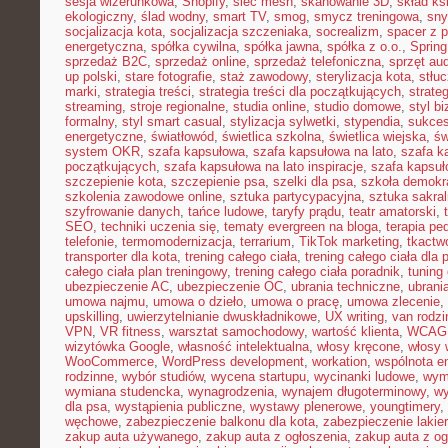
sesja wizerunkowa
,
Shopify
,
sieć mesh
,
skanowanie 3D
,
skład ks
ekologiczny
,
ślad wodny
,
smart TV
,
smog
,
smycz treningowa
,
sny
socjalizacja kota
,
socjalizacja szczeniaka
,
socrealizm
,
spacer z 
energetyczna
,
spółka cywilna
,
spółka jawna
,
spółka z o.o.
,
Spring
sprzedaż B2C
,
sprzedaż online
,
sprzedaż telefoniczna
,
sprzęt au
up polski
,
stare fotografie
,
staż zawodowy
,
sterylizacja kota
,
stłu
marki
,
strategia treści
,
strategia treści dla początkujących
,
strateg
streaming
,
stroje regionalne
,
studia online
,
studio domowe
,
styl b
formalny
,
styl smart casual
,
stylizacja sylwetki
,
stypendia
,
sukces
energetyczne
,
światłowód
,
świetlica szkolna
,
świetlica wiejska
,
św
system OKR
,
szafa kapsułowa
,
szafa kapsułowa na lato
,
szafa k
początkujących
,
szafa kapsułowa na lato inspiracje
,
szafa kapsuł
szczepienie kota
,
szczepienie psa
,
szelki dla psa
,
szkoła demokr
szkolenia zawodowe online
,
sztuka partycypacyjna
,
sztuka sakra
szyfrowanie danych
,
tańce ludowe
,
taryfy prądu
,
teatr amatorski
,
SEO
,
techniki uczenia się
,
tematy evergreen na bloga
,
terapia pe
telefonie
,
termomodernizacja
,
terrarium
,
TikTok marketing
,
tkactw
transporter dla kota
,
trening całego ciała
,
trening całego ciała dla
całego ciała plan treningowy
,
trening całego ciała poradnik
,
tuning
ubezpieczenie AC
,
ubezpieczenie OC
,
ubrania techniczne
,
ubrania
umowa najmu
,
umowa o dzieło
,
umowa o pracę
,
umowa zlecenie
,
upskilling
,
uwierzytelnianie dwuskładnikowe
,
UX writing
,
van rodzi
VPN
,
VR fitness
,
warsztat samochodowy
,
wartość klienta
,
WCAG
wizytówka Google
,
własność intelektualna
,
włosy kręcone
,
włosy 
WooCommerce
,
WordPress development
,
workation
,
wspólnota e
rodzinne
,
wybór studiów
,
wycena startupu
,
wycinanki ludowe
,
wym
wymiana studencka
,
wynagrodzenia
,
wynajem długoterminowy
,
wy
dla psa
,
wystąpienia publiczne
,
wystawy plenerowe
,
youngtimery
,
węchowe
,
zabezpieczenie balkonu dla kota
,
zabezpieczenie lakie
zakup auta używanego
,
zakup auta z ogłoszenia
,
zakup auta z og