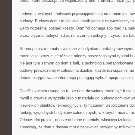
treści, które pokazują, że współczesny dom z drewna może być j
Jednym z ważnych motywów pojawiających się na stronie jest św
budowy. Budowa domu to dla wielu osób jedna z najważniejszych d
warto wcześniej poznać koszty. DomPol pomaga spojrzeć na budo
przez pryzmat ładnych zdjęć i marzeń o spokojnym życiu, ale tak
Strona porusza tematy związane z budynkami prefabrykowanymi. T
może lepiej zrozumieć różnice między poszczególnymi typami b
nie jest tym samym co dom z bali, a technologia prefabrykowana r
budowy prowadzonej w całości na działce. Każde rozwiązanie ma
dobrze przygotowane informacje pomagają wybrać opcję najlepie
DomPol zwraca uwagę na to, że dom drewniany może być funkcjo
myśli o drewnie wyłącznie jako o materiale do budowy domków wa
niewielkich obiektów rekreacyjnych. Tymczasem współczesne do
funkcję wygodnych budynków całorocznych, w których można mies
Odpowiedni projekt, dobrze dobrane materiały, właściwa izolacja 
sprawiają, że dom z drewna może zapewniać przyjemny mikroklim