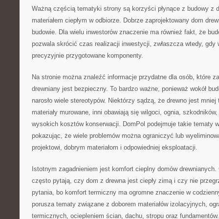
Ważną częścią tematyki strony są korzyści płynące z budowy z d
materiałem ciepłym w odbiorze. Dobrze zaprojektowany dom dre
budowie. Dla wielu inwestorów znaczenie ma również fakt, że bu
pozwala skrócić czas realizacji inwestycji, zwłaszcza wtedy, gd
precyzyjnie przygotowane komponenty.
Na stronie można znaleźć informacje przydatne dla osób, które z
drewniany jest bezpieczny. To bardzo ważne, ponieważ wokół bu
narosło wiele stereotypów. Niektórzy sądzą, że drewno jest mniej 
materiały murowane, inni obawiają się wilgoci, ognia, szkodników,
wysokich kosztów konserwacji. DomPol podejmuje takie tematy 
pokazując, że wiele problemów można ograniczyć lub wyeliminow
projektowi, dobrym materiałom i odpowiedniej eksploatacji.
Istotnym zagadnieniem jest komfort cieplny domów drewnianych.
często pytają, czy dom z drewna jest ciepły zimą i czy nie przegr
pytania, bo komfort termiczny ma ogromne znaczenie w codzien
porusza tematy związane z doborem materiałów izolacyjnych, o
termicznych, ociepleniem ścian, dachu, stropu oraz fundamentów