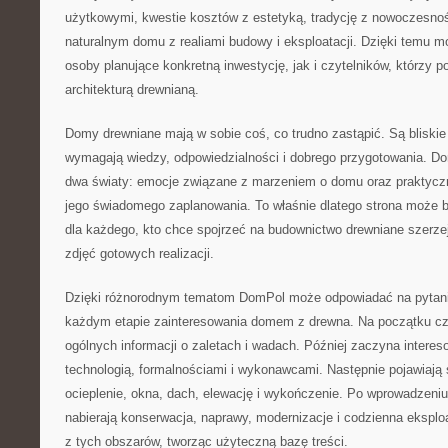
użytkowymi, kwestie kosztów z estetyką, tradycję z nowoczesnoś
naturalnym domu z realiami budowy i eksploatacji. Dzięki temu 
osoby planujące konkretną inwestycję, jak i czytelników, którzy po
architekturą drewnianą.
Domy drewniane mają w sobie coś, co trudno zastąpić. Są bliski
wymagają wiedzy, odpowiedzialności i dobrego przygotowania. D
dwa światy: emocje związane z marzeniem o domu oraz praktyczn
jego świadomego zaplanowania. To właśnie dlatego strona może
dla każdego, kto chce spojrzeć na budownictwo drewniane szerzej
zdjęć gotowych realizacji.
Dzięki różnorodnym tematom DomPol może odpowiadać na pytania
każdym etapie zainteresowania domem z drewna. Na początku cz
ogólnych informacji o zaletach i wadach. Później zaczyna interes
technologią, formalnościami i wykonawcami. Następnie pojawiają si
ocieplenie, okna, dach, elewację i wykończenie. Po wprowadzeni
nabierają konserwacja, naprawy, modernizacje i codzienna eksploa
z tych obszarów, tworząc użyteczną bazę treści.