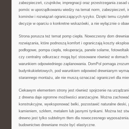
zabezpieczeń, czujników, impregnacji oraz przestrzegania zasa
pomóc w uporządkowaniu wiedzy na temat norm, zabezpieczeń, ins
kominów i rozwiązań ograniczających ryzyko. Dzięki temu czyte
decyzje w oparciu o konkretne wskazówki, a nie wyłącznie o obaw
Strona porusza też temat pomp ciepła. Nowoczesny dom drewni
rozwiązania, które podnoszą komfort i ograniczają koszty eksploa
podłogowe, pompa ciepła, rekuperacja, panele solarne, fotowoltaik
czy centralny odkurzacz mogą być stosowane również w domach 
warunkiem odpowiedniego zaplanowania. DomPol pomaga zrozumie
budynkukieletowych, pod warunkiem odpowied drewnianym wymaga
starannego montażu, ale nie muszą oznaczać ograniczeń dla mi
Ciekawym elementem strony jest również spojrzenie na urządza
z drewna daje ogromne możliwości aranżacyjne. Można zachowa
konstrukcyjne, wyeksponować belki, pozostawić naturalne deski,
kamieniem, szkłem, metalem lub jasnymi tynkami. Można też stw
drewno jest tylko subtelnym tłem dla nowoczesnego wyposażenia
budownictwo drewniane może być elastyczne.