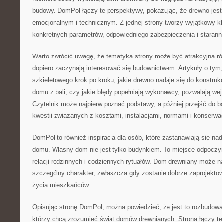
budowy. DomPol łączy te perspektywy, pokazując, że drewno jest
emocjonalnym i technicznym. Z jednej strony tworzy wyjątkowy k
konkretnych parametrów, odpowiedniego zabezpieczenia i staran
Warto zwrócić uwagę, że tematyka strony może być atrakcyjna ró
dopiero zaczynają interesować się budownictwem. Artykuły o ty
szkieletowego krok po kroku, jakie drewno nadaje się do konstrukc
domu z bali, czy jakie błędy popełniają wykonawcy, pozwalają we
Czytelnik może najpierw poznać podstawy, a później przejść do 
kwestii związanych z kosztami, instalacjami, normami i konserwa
DomPol to również inspiracja dla osób, które zastanawiają się na
domu. Własny dom nie jest tylko budynkiem. To miejsce odpoczy
relacji rodzinnych i codziennych rytuałów. Dom drewniany może na
szczególny charakter, zwłaszcza gdy zostanie dobrze zaprojekto
życia mieszkańców.
Opisując stronę DomPol, można powiedzieć, że jest to rozbudowa
którzy chcą zrozumieć świat domów drewnianych. Strona łączy t