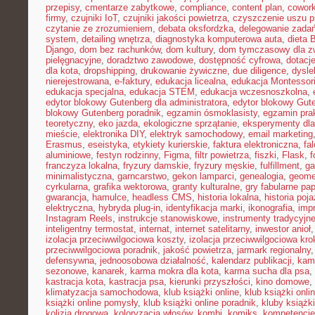
przepisy
,
cmentarze zabytkowe
,
compliance
,
content plan
,
cowork
firmy
,
czujniki IoT
,
czujniki jakości powietrza
,
czyszczenie uszu p
czytanie ze zrozumieniem
,
debata oksfordzka
,
delegowanie zada
system
,
detailing wnętrza
,
diagnostyka komputerowa auta
,
dieta
Django
,
dom bez rachunków
,
dom kultury
,
dom tymczasowy dla zw
pielęgnacyjne
,
doradztwo zawodowe
,
dostępność cyfrowa
,
dotacje
dla kota
,
dropshipping
,
drukowanie żywiczne
,
due diligence
,
dysle
nierejestrowana
,
e-faktury
,
edukacja licealna
,
edukacja Montessor
edukacja specjalna
,
edukacja STEM
,
edukacja wczesnoszkolna
,
edytor blokowy Gutenberg dla administratora
,
edytor blokowy Gute
blokowy Gutenberg poradnik
,
egzamin ósmoklasisty
,
egzamin pra
teoretyczny
,
eko jazda
,
ekologiczne sprzątanie
,
eksperymenty dla
mieście
,
elektronika DIY
,
elektryk samochodowy
,
email marketing
Erasmus
,
eseistyka
,
etykiety kurierskie
,
faktura elektroniczna
,
fa
aluminiowe
,
festyn rodzinny
,
Figma
,
filtr powietrza
,
fiszki
,
Flask
,
f
franczyza lokalna
,
fryzury damskie
,
fryzury męskie
,
fulfillment
,
g
minimalistyczna
,
garncarstwo
,
gekon lamparci
,
genealogia
,
geomet
cyrkularna
,
grafika wektorowa
,
granty kulturalne
,
gry fabularne pa
gwarancja
,
hamulce
,
headless CMS
,
historia lokalna
,
historia poj
elektryczna
,
hybryda plug-in
,
identyfikacja marki
,
ikonografia
,
impr
Instagram Reels
,
instrukcje stanowiskowe
,
instrumenty tradycyjn
inteligentny termostat
,
internat
,
internet satelitarny
,
inwestor anioł
izolacja przeciwwilgociowa koszty
,
izolacja przeciwwilgociowa kro
przeciwwilgociowa poradnik
,
jakość powietrza
,
jarmark regionalny
defensywna
,
jednoosobowa działalność
,
kalendarz publikacji
,
kam
sezonowe
,
kanarek
,
karma mokra dla kota
,
karma sucha dla psa
,
kastracja kota
,
kastracja psa
,
kierunki przyszłości
,
kino domowe
,
klimatyzacja samochodowa
,
klub książki online
,
klub książki onli
książki online pomysły
,
klub książki online poradnik
,
kluby książki
kolizja drogowa
,
koloryzacja włosów
,
kombi
,
komiks
,
kompetencje