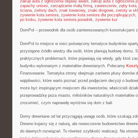
zakup auta z ogłoszenia objawy awarii
,
zakup auta z ogłoszenia p
zapachy unisex
,
zarządzanie małą firmą
,
zawieszenie
,
zęby kota
ściana
,
zielony dach
,
znak towarowy
,
znaki drogowe
,
zwroty w skl
żywienie kota seniora
,
żywienie kota seniora dla początkujących
,
po kroku
,
żywienie kota seniora poradnik
,
żywienie kur
DomPol – przewodnik dla osób zainteresowanych konstrukcjami 
DomPol to miejsce w sieci poświęcony tematyce budynków oparty
przystępne źródło wiedzy dla osób, które planują budowę domu. S
praktycznych problemach, które pojawiają się wtedy, gdy ktoś z
budynku wykonanym z materiałów drewnianych. Polecamy
Koszty
Finansowanie. Tematyka strony obejmuje zarówno plusy domów dr
wątpliwości, które warto poznać przed podjęciem decyzji o budo
może być inspirującym miejscem dla inwestorów, właścicieli dzia
przeprowadzkę poza miasto, miłośników naturalnych materiałów o
zrozumieć, czym naprawdę wyróżnia się dom z bali.
Domy drewniane od lat przyciągają uwagę osób, które szukają zd
Drewno kojarzy się z naturą, ale nowoczesne budownictwo drewni
do dawnych rozwiązań. To również szybkość realizacji. Na stron