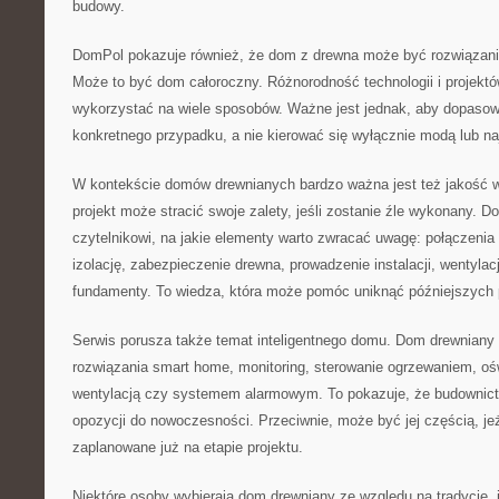
budowy.
DomPol pokazuje również, że dom z drewna może być rozwiązani
Może to być dom całoroczny. Różnorodność technologii i projekt
wykorzystać na wiele sposobów. Ważne jest jednak, aby dopasow
konkretnego przypadku, a nie kierować się wyłącznie modą lub na
W kontekście domów drewnianych bardzo ważna jest też jakość 
projekt może stracić swoje zalety, jeśli zostanie źle wykonany
czytelnikowi, na jakie elementy warto zwracać uwagę: połączenia
izolację, zabezpieczenie drewna, prowadzenie instalacji, wentylacj
fundamenty. To wiedza, która może pomóc uniknąć późniejszych
Serwis porusza także temat inteligentnego domu. Dom drewnian
rozwiązania smart home, monitoring, sterowanie ogrzewaniem, ośw
wentylacją czy systemem alarmowym. To pokazuje, że budownictw
opozycji do nowoczesności. Przeciwnie, może być jej częścią, jeż
zaplanowane już na etapie projektu.
Niektóre osoby wybierają dom drewniany ze względu na tradycję, 