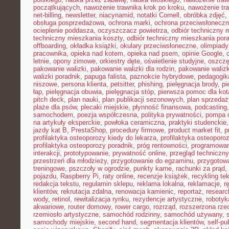
początkujących
,
nawożenie trawnika krok po kroku
,
nawożenie tra
net-billing
,
newsletter
,
niacynamid
,
notatki Cornell
,
obróbka zdjęć
,
obsługa posprzedażowa
,
ochrona marki
,
ochrona przeciwsłonecz
ocieplenie poddasza
,
oczyszczacz powietrza
,
odbiór techniczny 
techniczny mieszkania koszty
,
odbiór techniczny mieszkania por
offboarding
,
okładka książki
,
okulary przeciwsłoneczne
,
olimpiady
pracownika
,
opieka nad kotem
,
opieka nad psem
,
opinie Google
,
letnie
,
opony zimowe
,
orkiestry dęte
,
oświetlenie studyjne
,
oszczę
pakowanie walizki
,
pakowanie walizki dla rodzin
,
pakowanie waliz
walizki poradnik
,
papuga falista
,
paznokcie hybrydowe
,
pedagogik
niszowe
,
persona klienta
,
petsitter
,
phishing
,
pielęgnacja brody
,
pi
łap
,
pielęgnacja obuwia
,
pielęgnacja stóp
,
pierwsza pomoc dla kot
pitch deck
,
plan nauki
,
plan publikacji sezonowych
,
plan sprzedaż
plaże dla psów
,
plecaki miejskie
,
płynność finansowa
,
podcasting
samochodem
,
poezja współczesna
,
polityka prywatności
,
pompa c
na artykuły eksperckie
,
powłoka ceramiczna
,
praktyki studenckie
jazdy kat B
,
PrestaShop
,
procedury firmowe
,
product market fit
,
p
profilaktyka osteoporozy kiedy do lekarza
,
profilaktyka osteoporo
profilaktyka osteoporozy poradnik
,
próg rentowności
,
programowani
interakcji
,
prototypowanie
,
prywatność online
,
przegląd techniczny
przestrzeń dla młodzieży
,
przygotowanie do egzaminu
,
przygotow
treningowe
,
pszczoły w ogrodzie
,
punkty karne
,
rachunki za prąd
,
pojazdu
,
Raspberry Pi
,
raty online
,
recenzje książek
,
recykling te
redakcja tekstu
,
regulamin sklepu
,
reklama lokalna
,
reklamacje
,
r
klientów
,
rekrutacja zdalna
,
renowacja kamienic
,
reportaż
,
resear
wody
,
retinol
,
rewitalizacja rynku
,
rezydencje artystyczne
,
robotyk
akwariowe
,
router domowy
,
rower cargo
,
rozrząd
,
rozszerzona rze
rzemiosło artystyczne
,
samochód rodzinny
,
samochód używany
,
samochody miejskie
,
second hand
,
segmentacja klientów
,
self-pu