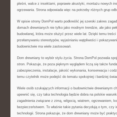
pleśni, walce z insektami, poprawie akustyki, montażu nowych ins
ogrzewania. Strona odpowiada więc na potrzeby różnych grup odb
W opisie strony DomPol warto podkreślić jej szeroki zakres zagad
domach drewnianych nie tylko jako modnym trendzie, ale jako peł
budowlanej, która może służyć przez wiele lat. Dzięki temu treś
przełamywaniu stereotypów, wyjaśnianiu wątpliwości i pokazywan
budownictwie ma wiele zastosowań.
Dom drewniany to wybór stylu życia. Strona DomPol pozwala spoj
stron. Pokazuje, że poza pięknym wyglądem liczą się także fundam
zabezpieczenia, instalacje, jakość wykonania, konserwacja i codz
temu czytelnik może podejść do tematu spokojniej i bardziej świ
Wiele osób szukających informacji o budownictwie drewnianym c
upewnić się, czy taka technologia będzie dobra na polskie warun
zagadnienia związane z zimą, wilgocią, wiatrem, ogrzewaniem, kos
bezpieczeństwem. To właśnie takie pytania decydują o tym, czy i
technologii. Strona pokazuje, że dom drewniany może być prakty