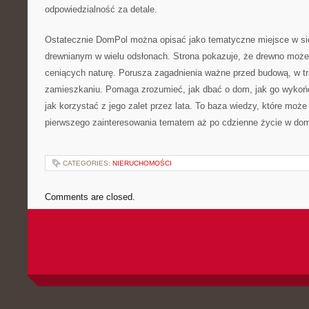
odpowiedzialność za detale.
Ostatecznie DomPol można opisać jako tematyczne miejsce w s
drewnianym w wielu odsłonach. Strona pokazuje, że drewno może
ceniących naturę. Porusza zagadnienia ważne przed budową, w tra
zamieszkaniu. Pomaga zrozumieć, jak dbać o dom, jak go wykońc
jak korzystać z jego zalet przez lata. To baza wiedzy, które moż
pierwszego zainteresowania tematem aż po cdzienne życie w do
CATEGORIES:
NIERUCHOMOŚCI
Comments are closed.