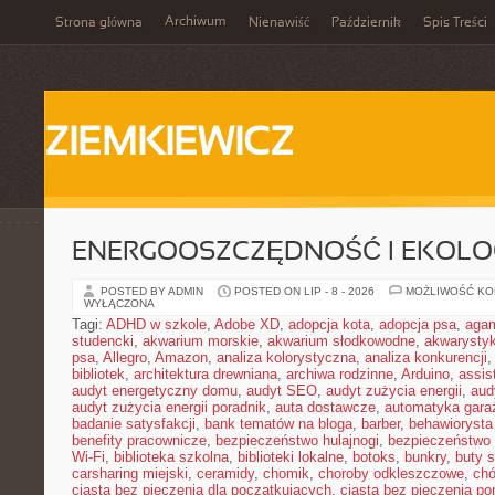
Archiwum
Strona główna
Nienawiść
Październik
Spis Treści
ZIEMKIEWICZ
ENERGOOSZCZĘDNOŚĆ I EKOLO
POSTED BY ADMIN
POSTED ON LIP - 8 - 2026
MOŻLIWOŚĆ K
WYŁĄCZONA
Tagi:
ADHD w szkole
,
Adobe XD
,
adopcja kota
,
adopcja psa
,
agam
studencki
,
akwarium morskie
,
akwarium słodkowodne
,
akwarysty
psa
,
Allegro
,
Amazon
,
analiza kolorystyczna
,
analiza konkurencji
bibliotek
,
architektura drewniana
,
archiwa rodzinne
,
Arduino
,
assis
audyt energetyczny domu
,
audyt SEO
,
audyt zużycia energii
,
aud
audyt zużycia energii poradnik
,
auta dostawcze
,
automatyka gar
badanie satysfakcji
,
bank tematów na bloga
,
barber
,
behawiorysta
benefity pracownicze
,
bezpieczeństwo hulajnogi
,
bezpieczeństwo 
Wi-Fi
,
biblioteka szkolna
,
biblioteki lokalne
,
botoks
,
bunkry
,
buty 
carsharing miejski
,
ceramidy
,
chomik
,
choroby odkleszczowe
,
chó
ciasta bez pieczenia dla początkujących
,
ciasta bez pieczenia p