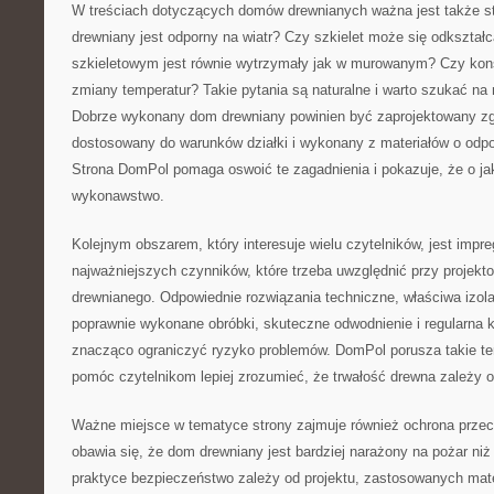
W treściach dotyczących domów drewnianych ważna jest także s
drewniany jest odporny na wiatr? Czy szkielet może się odkszta
szkieletowym jest równie wytrzymały jak w murowanym? Czy kons
zmiany temperatur? Takie pytania są naturalne i warto szukać na 
Dobrze wykonany dom drewniany powinien być zaprojektowany zg
dostosowany do warunków działki i wykonany z materiałów o odp
Strona DomPol pomaga oswoić te zagadnienia i pokazuje, że o j
wykonawstwo.
Kolejnym obszarem, który interesuje wielu czytelników, jest impr
najważniejszych czynników, które trzeba uwzględnić przy projek
drewnianego. Odpowiednie rozwiązania techniczne, właściwa izola
poprawnie wykonane obróbki, skuteczne odwodnienie i regularna 
znacząco ograniczyć ryzyko problemów. DomPol porusza takie t
pomóc czytelnikom lepiej zrozumieć, że trwałość drewna zależy od
Ważne miejsce w tematyce strony zajmuje również ochrona prze
obawia się, że dom drewniany jest bardziej narażony na pożar n
praktyce bezpieczeństwo zależy od projektu, zastosowanych materi