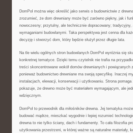
DomPol można więc określić jako serwis o budownictwie z drewna
zrozumieć, że dom drewniany może być zarówno piękny, jak i funk
nowoczesny; przytulny, ale technicznie dopracowany; tradycyjny,
wymaganiami budowlanymi. Taka perspektywa jest cenna dla każd
decyzję i stworzyć dom, który będzie służył przez długie lata.
Na tle wielu ogólnych stron budowlanych DomPol wyróżnia się sku
konkretnej tematyce. Dzięki temu czytelnik nie trafia na przypadk
treści skoncentrowane wokół domów drewnianych i powiązanych z
ponieważ budownictwo drewniane ma swoją specyfikę. Inaczej myśli
instalacjach, elewacji, konserwacji i użytkowaniu. Strona pomaga z
pokazuje, że drewno może być materiałem wymagającym, ale jed
wdzięcznym.
DomPol to przewodnik dla miłośników drewna. Jej tematyka może
budować mądrze, mieszkać wygodnie i lepiej rozumieć technologi
drewna to nie tylko ściany, dach i fundamenty. To cała filozofia p
użytkowania przestrzeni, w której ważne są naturalne materiały, ko