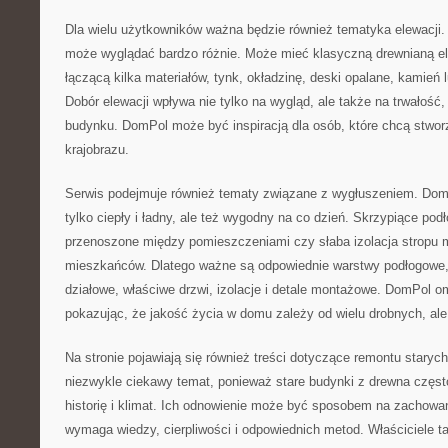
Dla wielu użytkowników ważna będzie również tematyka elewacji
może wyglądać bardzo różnie. Może mieć klasyczną drewnianą e
łączącą kilka materiałów, tynk, okładzinę, deski opalane, kamień
Dobór elewacji wpływa nie tylko na wygląd, ale także na trwałość,
budynku. DomPol może być inspiracją dla osób, które chcą stw
krajobrazu.
Serwis podejmuje również tematy związane z wygłuszeniem. Dom 
tylko ciepły i ładny, ale też wygodny na co dzień. Skrzypiące podło
przenoszone między pomieszczeniami czy słaba izolacja stropu
mieszkańców. Dlatego ważne są odpowiednie warstwy podłogowe,
działowe, właściwe drzwi, izolacje i detale montażowe. DomPol o
pokazując, że jakość życia w domu zależy od wielu drobnych, ale
Na stronie pojawiają się również treści dotyczące remontu stary
niezwykle ciekawy temat, ponieważ stare budynki z drewna częst
historię i klimat. Ich odnowienie może być sposobem na zachowanie
wymaga wiedzy, cierpliwości i odpowiednich metod. Właściciele