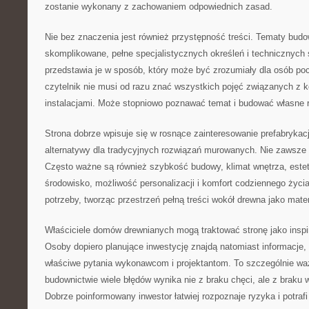
zostanie wykonany z zachowaniem odpowiednich zasad.
Nie bez znaczenia jest również przystępność treści. Tematy bud
skomplikowane, pełne specjalistycznych określeń i technicznyc
przedstawia je w sposób, który może być zrozumiały dla osób po
czytelnik nie musi od razu znać wszystkich pojęć związanych z ko
instalacjami. Może stopniowo poznawać temat i budować własne 
Strona dobrze wpisuje się w rosnące zainteresowanie prefabrykac
alternatywy dla tradycyjnych rozwiązań murowanych. Nie zawsze 
Często ważne są również szybkość budowy, klimat wnętrza, este
środowisko, możliwość personalizacji i komfort codziennego życ
potrzeby, tworząc przestrzeń pełną treści wokół drewna jako mate
Właściciele domów drewnianych mogą traktować stronę jako inspir
Osoby dopiero planujące inwestycję znajdą natomiast informacje
właściwe pytania wykonawcom i projektantom. To szczególnie wa
budownictwie wiele błędów wynika nie z braku chęci, ale z braku 
Dobrze poinformowany inwestor łatwiej rozpoznaje ryzyka i potrafi