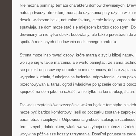
Nie można pominąć tematu charakteru domów drewnianych. Drewno
naturą i tworzy atmosferę trudną do uzyskania przy użyciu wielu 
desek, widoczne belki, naturalne faktury, ciepłe kolory, zapach d
sprawiają, że dom może stać się miejscem bardzo osobistym. D
drewniany to nie tylko obiekt budowlany, ale także przestrzeń do 
spotkań rodzinnych i budowania codziennego komfortu.
Strona może inspirować osoby, które marzą o życiu bliżej natury
wpisuje się w takie marzenia, ale warto pamiętać, że sama techno
się projekt dopasowany do potrzeb mieszkańców, dobrze zaplan
wygodna kuchnia, funkcjonalna łazienka, odpowiednia liczba poko
przechowywania, taras, ogród i właściwe połączenie domu z ot
spojrzeć na dom jako na całość, a nie tylko na konstrukcję ścian.
Dla wielu czytelników szczególnie ważna będzie tematyka niski
może być bardzo komfortowy, jeśli od początku zostanie zaproje
parametrach cieplnych. Odpowiednia grubość izolacji, szczelność
termicznych, dobór okien, właściwa wentylacja i skuteczne źród
wpływ na późniejsze koszty utrzymania. DomPol porusza te zaga