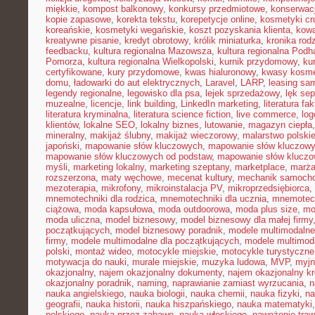
miękkie
,
kompost balkonowy
,
konkursy przedmiotowe
,
konserwac
kopie zapasowe
,
korekta tekstu
,
korepetycje online
,
kosmetyki cru
koreańskie
,
kosmetyki wegańskie
,
koszt pozyskania klienta
,
kowa
kreatywne pisanie
,
kredyt obrotowy
,
królik miniaturka
,
kronika rod
feedbacku
,
kultura regionalna Mazowsza
,
kultura regionalna Podh
Pomorza
,
kultura regionalna Wielkopolski
,
kurnik przydomowy
,
ku
certyfikowane
,
kury przydomowe
,
kwas hialuronowy
,
kwasy kosm
domu
,
ładowarki do aut elektrycznych
,
Laravel
,
LARP
,
leasing sa
legendy regionalne
,
legowisko dla psa
,
lejek sprzedażowy
,
lęk se
muzealne
,
licencje
,
link building
,
LinkedIn marketing
,
literatura fak
literatura kryminalna
,
literatura science fiction
,
live commerce
,
log
klientów
,
lokalne SEO
,
lokalny biznes
,
lutowanie
,
magazyn ciepła
mineralny
,
makijaż ślubny
,
makijaż wieczorowy
,
malarstwo polski
japoński
,
mapowanie słów kluczowych
,
mapowanie słów kluczowy
mapowanie słów kluczowych od podstaw
,
mapowanie słów kluczo
myśli
,
marketing lokalny
,
marketing szeptany
,
marketplace
,
marż
rozszerzona
,
maty węchowe
,
mecenat kultury
,
mechanik samoch
mezoterapia
,
mikrofony
,
mikroinstalacja PV
,
mikroprzedsiębiorca
,
mnemotechniki dla rodzica
,
mnemotechniki dla ucznia
,
mnemotech
ciążowa
,
moda kapsułowa
,
moda outdoorowa
,
moda plus size
,
mo
moda uliczna
,
model biznesowy
,
model biznesowy dla małej firmy
początkujących
,
model biznesowy poradnik
,
modele multimodalne
firmy
,
modele multimodalne dla początkujących
,
modele multimod
polski
,
montaż wideo
,
motocykle miejskie
,
motocykle turystyczne
motywacja do nauki
,
murale miejskie
,
muzyka ludowa
,
MVP
,
myjn
okazjonalny
,
najem okazjonalny dokumenty
,
najem okazjonalny kr
okazjonalny poradnik
,
naming
,
naprawianie zamiast wyrzucania
,
n
nauka angielskiego
,
nauka biologii
,
nauka chemii
,
nauka fizyki
,
na
geografii
,
nauka historii
,
nauka hiszpańskiego
,
nauka matematyki
polskiego
,
nauka przez zabawę
,
nauka włoskiego
,
nawożenie traw