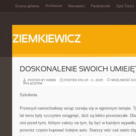
Archiwum
Strona główna
Nienawiść
Październik
Spis Treści
ZIEMKIEWICZ
DOSKONALENIE SWOICH UMIEJĘ
POSTED BY ADMIN
POSTED ON LIP - 3 - 2025
MOŻLIWOŚĆ K
WYŁĄCZONA
Szkolenia
Przemysł samochodowy wciąż rozwija się w ogromnym tempie. Typ
lat temu były szczytem osiągnięć, dziś są lekko przestarzałe. Dla
stoi przed tymi, którym zależy na tym, by być w każdym wypadk
przecież często kupować kolejne auto. Starszy wóz zaś warto zb