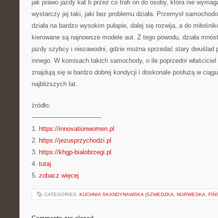
jak prawo jazdy kat b przez co trafi on do osoby, która nie wymaga
wystarczy jej taki, jaki bez problemu działa. Przemysł samochod
działa na bardzo wysokim pułapie, dalej się rozwija, a do miłośni
kierowane są najnowsze modele aut. Z tego powodu, działa mnóst
jazdy szybcy i niezawodni, gdzie można sprzedać stary dwuślad p
innego. W komisach takich samochody, o ile poprzedni właściciel 
znajdują się w bardzo dobrej kondycji i doskonale posłużą w ciągu 
najbliższych lat.
źródło:
———————————
1.
https://innovationwomen.pl
2.
https://jezusprzychodzi.pl
3.
https://khgp-bialobrzegi.pl
4.
tutaj
5.
zobacz więcej
CATEGORIES:
KUCHNIA SKANDYNAWSKA (SZWEDZKA, NORWESKA, FIŃ