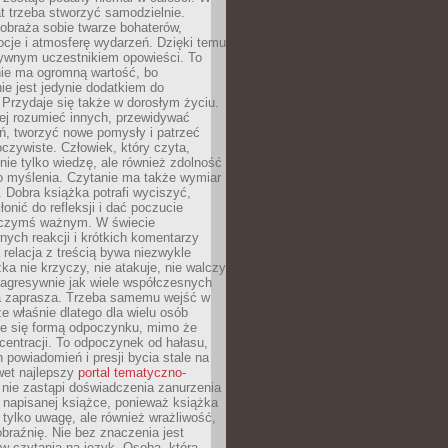
t trzeba stworzyć samodzielnie.
obraża sobie twarze bohaterów,
cje i atmosferę wydarzeń. Dzięki temu
tywnym uczestnikiem opowieści. To
ie ma ogromną wartość, bo
ie jest jedynie dodatkiem do
 Przydaje się także w dorosłym życiu.
ej rozumieć innych, przewidywać
ań, tworzyć nowe pomysły i patrzeć
oczywiste. Człowiek, który czyta,
nie tylko wiedzę, ale również zdolność
o myślenia. Czytanie ma także wymiar
 Dobra książka potrafi wyciszyć,
łonić do refleksji i dać poczucie
 czymś ważnym. W świecie
ych reakcji i krótkich komentarzy
 relacja z treścią bywa niezwykle
ka nie krzyczy, nie atakuje, nie walczy
 agresywnie jak wiele współczesnych
 zaprasza. Trzeba samemu wejść w
że właśnie dlatego dla wielu osób
je się formą odpoczynku, mimo że
entracji. To odpoczynek od hałasu,
 powiadomień i presji bycia stale na
wet najlepszy
portal tematyczno-
nie zastąpi doświadczenia zanurzenia
 napisanej książce, ponieważ książka
 tylko uwagę, ale również wrażliwość,
braźnię. Nie bez znaczenia jest
w czytania na język. Osoba, która