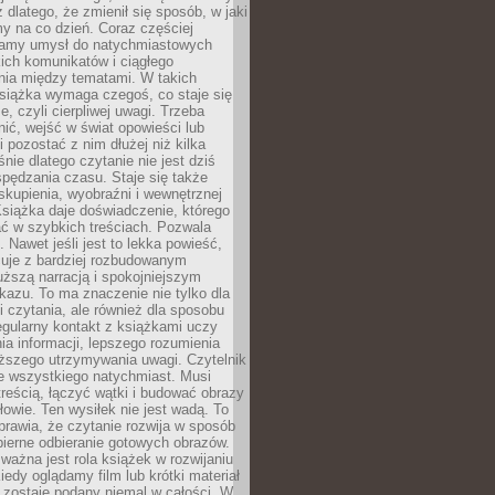
z dlatego, że zmienił się sposób, w jaki
y na co dzień. Coraz częściej
amy umysł do natychmiastowych
tkich komunikatów i ciągłego
nia między tematami. W takich
siążka wymaga czegoś, co staje się
e, czyli cierpliwej uwagi. Trzeba
nić, wejść w świat opowieści lub
 pozostać z nim dłużej niż kilka
nie dlatego czytanie nie jest dziś
spędzania czasu. Staje się także
kupienia, wyobraźni i wewnętrznej
siążka daje doświadczenie, którego
ć w szybkich treściach. Pozwala
. Nawet jeśli jest to lekka powieść,
cuje z bardziej rozbudowanym
uższą narracją i spokojniejszym
azu. To ma znaczenie nie tylko dla
 czytania, ale również dla sposobu
gularny kontakt z książkami uczy
a informacji, lepszego rozumienia
uższego utrzymywania uwagi. Czytelnik
e wszystkiego natychmiast. Musi
reścią, łączyć wątki i budować obrazy
łowie. Ten wysiłek nie jest wadą. To
prawia, że czytanie rozwija w sposób
bierne odbieranie gotowych obrazów.
ważna jest rola książek w rozwijaniu
iedy oglądamy film lub krótki materiał
 zostaje podany niemal w całości. W