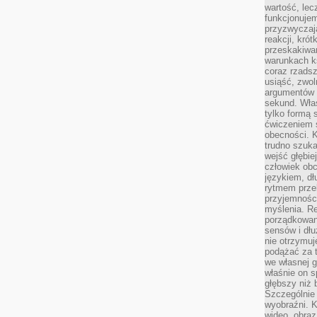
wartość, lec
funkcjonujem
przyzwyczaj
reakcji, kró
przeskakiwa
warunkach k
coraz rzadsz
usiąść, zwol
argumentów i
sekund. Właś
tylko formą 
ćwiczeniem s
obecności. K
trudno szuka
wejść głębiej
człowiek ob
językiem, dł
rytmem przek
przyjemności
myślenia. Re
porządkowani
sensów i dł
nie otrzymuj
podążać za t
we własnej g
właśnie on s
głębszy niż 
Szczególnie 
wyobraźni. K
wideo, obraz