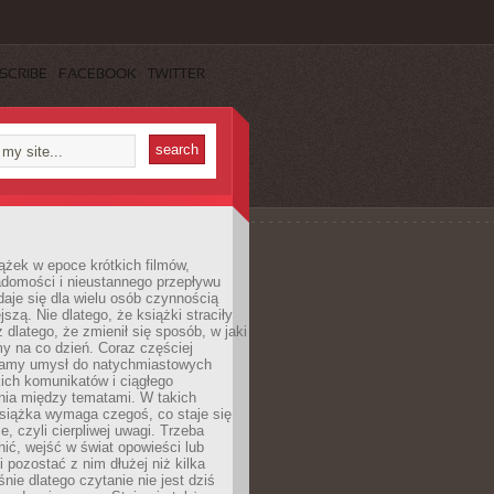
SCRIBE
FACEBOOK
TWITTER
ążek w epoce krótkich filmów,
adomości i nieustannego przepływu
aje się dla wielu osób czynnością
jszą. Nie dlatego, że książki straciły
z dlatego, że zmienił się sposób, w jaki
y na co dzień. Coraz częściej
amy umysł do natychmiastowych
tkich komunikatów i ciągłego
nia między tematami. W takich
siążka wymaga czegoś, co staje się
e, czyli cierpliwej uwagi. Trzeba
nić, wejść w świat opowieści lub
 pozostać z nim dłużej niż kilka
nie dlatego czytanie nie jest dziś