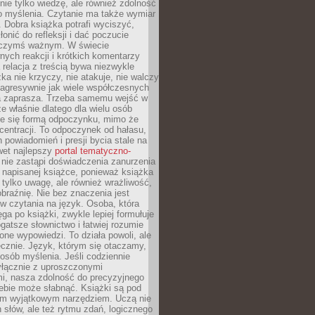
nie tylko wiedzę, ale również zdolność
o myślenia. Czytanie ma także wymiar
 Dobra książka potrafi wyciszyć,
łonić do refleksji i dać poczucie
 czymś ważnym. W świecie
ych reakcji i krótkich komentarzy
 relacja z treścią bywa niezwykle
ka nie krzyczy, nie atakuje, nie walczy
 agresywnie jak wiele współczesnych
 zaprasza. Trzeba samemu wejść w
że właśnie dlatego dla wielu osób
je się formą odpoczynku, mimo że
entracji. To odpoczynek od hałasu,
 powiadomień i presji bycia stale na
wet najlepszy
portal tematyczno-
nie zastąpi doświadczenia zanurzenia
 napisanej książce, ponieważ książka
 tylko uwagę, ale również wrażliwość,
braźnię. Nie bez znaczenia jest
w czytania na język. Osoba, która
ęga po książki, zwykle lepiej formułuje
gatsze słownictwo i łatwiej rozumie
żone wypowiedzi. To działa powoli, ale
cznie. Język, którym się otaczamy,
posób myślenia. Jeśli codziennie
łącznie z uproszczonymi
i, nasza zdolność do precyzyjnego
ebie może słabnąć. Książki są pod
m wyjątkowym narzędziem. Uczą nie
 słów, ale też rytmu zdań, logicznego