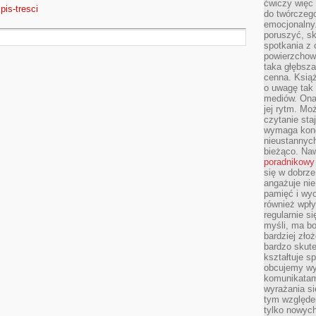
ćwiczy więc 
spis-tresci
do twórczeg
emocjonalny.
poruszyć, sk
spotkania z
powierzchown
taka głębsza
cenna. Książ
o uwagę tak
mediów. Ona
jej rytm. Mo
czytanie sta
wymaga konc
nieustannych
bieżąco. Na
poradnikowy
się w dobrze
angażuje nie
pamięć i wyo
również wpły
regularnie si
myśli, ma bo
bardziej zło
bardzo skute
kształtuje s
obcujemy wy
komunikatam
wyrażania si
tym względe
tylko nowych