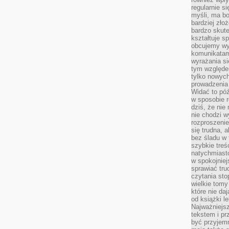
regularnie si
myśli, ma bo
bardziej zło
bardzo skute
kształtuje s
obcujemy wy
komunikatam
wyrażania si
tym względe
tylko nowych
prowadzenia 
Widać to póź
w sposobie r
dziś, że nie
nie chodzi w
rozproszeni
się trudna, a
bez śladu w 
szybkie treś
natychmiast
w spokojniej
sprawiać tru
czytania sto
wielkie tomy
które nie da
od książki l
Najważniejsz
tekstem i pr
być przyjemn