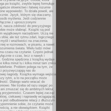
ęga po książki, zwykle lepiej formułuje
gatsze słownictwo i łatwiej rozumie
żone wypowiedzi. To działa powoli, ale
cznie. Język, którym się otaczamy,
posób myślenia. Jeśli codziennie
łącznie z uproszczonymi
i, nasza zdolność do precyzyjnego
ebie może słabnąć. Książki są pod
m wyjątkowym narzędziem. Uczą nie
 słów, ale też rytmu zdań, logicznego
myśli i wrażliwości na znaczenia.
niej w rozmowach, w pisaniu, a nawet
ozumienia świata. Wielu ludzi mówi
 ma czasu na czytanie. Często jednak
yłącznie o czas, lecz o nawyk i
e. Godzina spędzona z książką wydaje
le kilka minut tu i kilka minut tam znika
telefonie. Problem polega na tym, że
ci przyzwyczajają nas do
owej nagrody. Książka wymaga wejścia
szy rytm, a to na początku może
dność. Dlatego warto wracać do
pniowo. Nie trzeba od razu sięgać po
 ani zmuszać się do ambitnych lektur,
ją przyjemności. Czasem lepiej zacząć
ekkiej, ciekawej i naprawdę wciągającej.
e jest odbudowanie relacji z dłuższym
zypomnienie sobie, że czytanie może
ością, a nie obowiązkiem. Książki