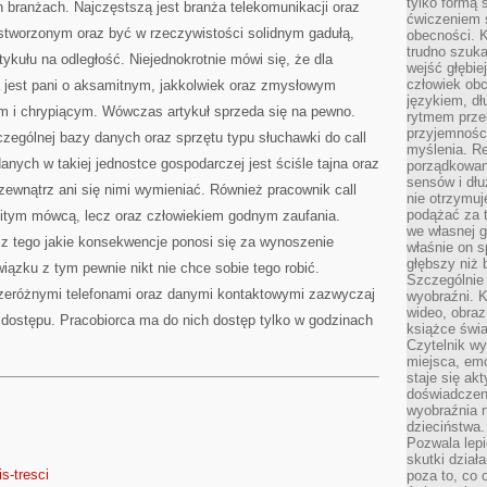
tylko formą 
ch branżach. Najczęstszą jest branża telekomunikacji oraz
ćwiczeniem s
tworzonym oraz być w rzeczywistości solidnym gadułą,
obecności. K
trudno szuka
kułu na odległość. Niejednokrotnie mówi się, że dla
wejść głębiej
człowiek ob
 jest pani o aksamitnym, jakkolwiek oraz zmysłowym
językiem, dł
im i chrypiącym. Wówczas artykuł sprzeda się na pewno.
rytmem przek
przyjemności
zczególnej bazy danych oraz sprzętu typu słuchawki do call
myślenia. Re
anych w takiej jednostce gospodarczej jest ściśle tajna oraz
porządkowani
sensów i dł
ewnątrz ani się nimi wymieniać. Również pracownik call
nie otrzymuj
podążać za t
nitym mówcą, lecz oraz człowiekiem godnym zaufania.
we własnej g
 z tego jakie konsekwencje ponosi się za wynoszenie
właśnie on s
głębszy niż 
iązku z tym pewnie nikt nie chce sobie tego robić.
Szczególnie 
rzeróżnymi telefonami oraz danymi kontaktowymi zazwyczaj
wyobraźni. K
wideo, obraz
ostępu. Pracobiorca ma do nich dostęp tylko w godzinach
książce świa
Czytelnik wy
miejsca, emo
staje się ak
doświadczen
wyobraźnia n
dzieciństwa.
Pozwala lepi
skutki dział
is-tresci
poza to, co 