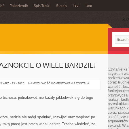
Tagi
Tagi
iść
Październik
Spis Treści
Strzały
SUB
AZNOKCIE O WIELE BARDZIEJ
Czytanie ksi
szybkich wi
bodźców wyd
coraz trudnie
DAMY
 WRZ - 23 - 2025
MOŻLIWOŚĆ KOMENTOWANIA
ZOSTAŁA
wartość, lec
DBAJĄ
O
funkcjonujem
PAZNOKCIE
przyzwyczaj
O
o biznesu, jednakowoż nie każdy jakkolwiek się do tego
WIELE
reakcji, kró
BARDZIEJ
przeskakiwa
INTENSYWNIE
warunkach k
coraz rzadsz
usiąść, zwol
 której będzie się mógł spełniać, rozwijać oraz wspinać po
argumentów i
y taką pracą jest praca w call center. Trzeba wiedzieć, że
sekund. Właś