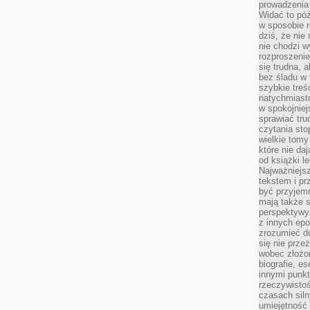
prowadzenia 
Widać to póź
w sposobie r
dziś, że nie
nie chodzi w
rozproszeni
się trudna, a
bez śladu w 
szybkie treś
natychmiast
w spokojniej
sprawiać tru
czytania sto
wielkie tomy
które nie da
od książki l
Najważniejsz
tekstem i pr
być przyjemn
mają także 
perspektywy.
z innych epo
zrozumieć d
się nie prze
wobec złożon
biografie, e
innymi punkt
rzeczywistoś
czasach siln
umiejętność 