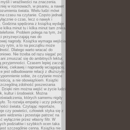
myśli i wrażliwości na znaczenia.
niej w rozmowach, w pisaniu, a nawet
ozumienia świata. Wielu ludzi mówi
 ma czasu na czytanie. Często jednak
yłącznie o czas, lecz o nawyk i
e. Godzina spędzona z książką wydaje
le kilka minut tu i kilka minut tam znika
telefonie. Problem polega na tym, że
ci przyzwyczajają nas do
owej nagrody. Książka wymaga wejścia
szy rytm, a to na początku może
dność. Dlatego warto wracać do
pniowo. Nie trzeba od razu sięgać po
 ani zmuszać się do ambitnych lektur,
ją przyjemności. Czasem lepiej zacząć
ekkiej, ciekawej i naprawdę wciągającej.
e jest odbudowanie relacji z dłuższym
zypomnienie sobie, że czytanie może
ością, a nie obowiązkiem. Książki
szczególną zdolność poszerzania
 Dzięki nim można wejść w życie ludzi
k, kultur i środowisk. Można
oświadczenia, których samemu nigdy
żyło. To rozwija empatię i uczy pokory
ości świata. Czytając reportaże,
seje czy powieści, człowiek styka się z
ami widzenia i przestaje patrzeć na
ć wyłącznie przez własny filtr. W
ych podziałów i szybkich ocen taka
jest szczególnie cenna. Książka nie