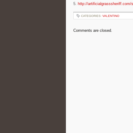
5.
http://artificialgrasssheriff.com/
CATEGORIES:
VALENTINO
Comments are closed.