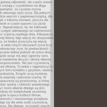
 gotową odpowiedź, ale często stawia
re zostają z czytelnikiem na długo.
 pamiętać, że czytanie można
o własnego stylu życia. Dla jednych
dzie wieczór z papierową książką, dla
ek z kilkoma stronami, jeszcze dla
obook w czasie spaceru czy jazdy
 Najważniejsze, by nie traktować
o czegoś oderwanego od codzienności.
ć częścią zwykłego dnia. Kilkanaście
rnej lektury daje więcej niż okazjonalne
a, że kiedyś przeczyta się więcej.
 w wielu innych obszarach życia liczy
jednorazowy zryw, ile powtarzalność i
ączenie dobrej praktyki do rytmu dnia.
iążek wciąż ma więc ogromny sens,
 świadomej decyzji i obrony własnej
rozproszeniem. Nie jest czynnością
ani elitarną. To jedna z najprostszych i
ych form kontaktu z językiem, wiedzą,
yobraźnią. Książki uczą myślenia
ia uważniej i patrzenia szerzej. W
spieszenia są przestrzenią, w której
kać spokój i zdolność prawdziwego
yć może właśnie dlatego są dziś
rdziej niż kiedykolwiek wcześniej.
ążek w epoce krótkich filmów,
adomości i nieustannego przepływu
aje się dla wielu osób czynnością
jszą. Nie dlatego, że książki straciły