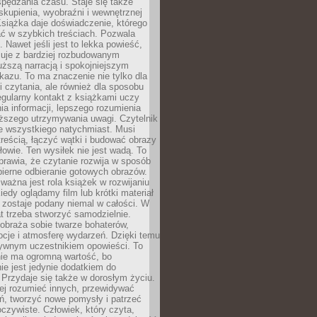
spędzania czasu. Staje się także
kupienia, wyobraźni i wewnętrznej
siążka daje doświadczenie, którego
ć w szybkich treściach. Pozwala
. Nawet jeśli jest to lekka powieść,
cuje z bardziej rozbudowanym
uższą narracją i spokojniejszym
azu. To ma znaczenie nie tylko dla
 czytania, ale również dla sposobu
gularny kontakt z książkami uczy
a informacji, lepszego rozumienia
uższego utrzymywania uwagi. Czytelnik
e wszystkiego natychmiast. Musi
reścią, łączyć wątki i budować obrazy
łowie. Ten wysiłek nie jest wadą. To
prawia, że czytanie rozwija w sposób
bierne odbieranie gotowych obrazów.
ważna jest rola książek w rozwijaniu
iedy oglądamy film lub krótki materiał
 zostaje podany niemal w całości. W
t trzeba stworzyć samodzielnie.
obraża sobie twarze bohaterów,
cje i atmosferę wydarzeń. Dzięki temu
tywnym uczestnikiem opowieści. To
ie ma ogromną wartość, bo
ie jest jedynie dodatkiem do
 Przydaje się także w dorosłym życiu.
ej rozumieć innych, przewidywać
ań, tworzyć nowe pomysły i patrzeć
oczywiste. Człowiek, który czyta,