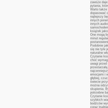
zawsze daje
pytania, któ
Warto także
dopasować d
najlepszy bę
innych poran
innych audi
samochodem.
książek jak
One mogą by
minut regula
postanowieni
Podobnie jak
się nie tyle 
naturalne wł
Czytanie ks
choć wymaga
uwagi przed 
przestarzałą 
najcenniejsz
emocjami i w
głębiej, czuc
świecie przy
można odzys
skupienia. B
potrzebne ba
Czytanie ksi
szybkich wi
bodźców wyd
coraz trudnie