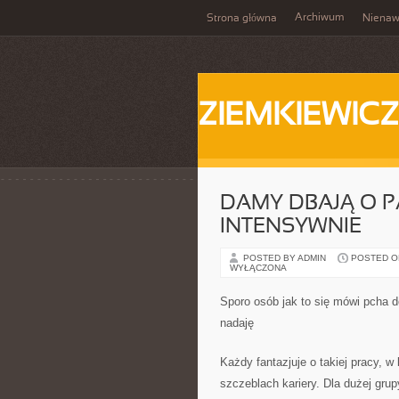
Archiwum
Strona główna
Nienaw
ZIEMKIEWICZ
DAMY DBAJĄ O P
INTENSYWNIE
POSTED BY ADMIN
POSTED ON
WYŁĄCZONA
Sporo osób jak to się mówi pcha d
nadaję
Każdy fantazjuje o takiej pracy, w
szczeblach kariery. Dla dużej grup