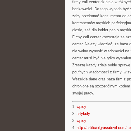
firmy call center działają w różny
bankowości. Do tego wypada być s
żeby przekonać konsumenta od arty
kontrahentów męskich perfekcyjna
głosie, zaś dla kobiet pan o męsk
Firmy call center korzystają ze s
center. Należy wiedzieć, że baza d
nie wolno wynosić wiadomości na z
center musi być nie tylko wyśmie
Zresztą każdy zdaje sobie sprawę
poufnych wiadomości z firmy, w zw
Wszelkie dane oraz baza firm z p
chronione są szczególnym kodem d
swojej pracy.
1.
wpisy
2.
artykuly
3.
wpisy
4.
http://artificialgrassdevil.com/sp