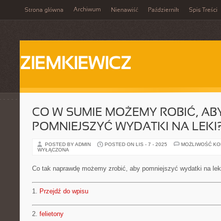
Archiwum
Strona główna
Nienawiść
Październik
Spis Treści
ZIEMKIEWICZ
CO W SUMIE MOŻEMY ROBIĆ, AB
POMNIEJSZYĆ WYDATKI NA LEKI
POSTED BY ADMIN
POSTED ON LIS - 7 - 2025
MOŻLIWOŚĆ K
WYŁĄCZONA
Co tak naprawdę możemy zrobić, aby pomniejszyć wydatki na lek
1.
Przejdź do wpisu
2.
felietony