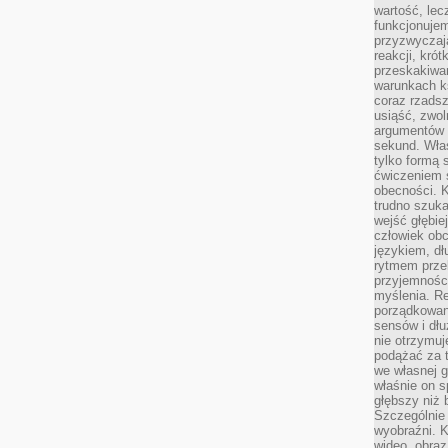
wartość, lec
funkcjonujem
przyzwyczaj
reakcji, kró
przeskakiwa
warunkach k
coraz rzadsz
usiąść, zwol
argumentów i
sekund. Właś
tylko formą 
ćwiczeniem s
obecności. K
trudno szuka
wejść głębiej
człowiek ob
językiem, dł
rytmem przek
przyjemności
myślenia. Re
porządkowani
sensów i dł
nie otrzymuj
podążać za t
we własnej g
właśnie on s
głębszy niż 
Szczególnie 
wyobraźni. K
wideo, obraz