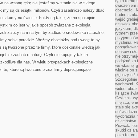
tylko formą 
o na własną rękę nie jesteśmy w stanie nic wielkiego
ćwiczeniem s
obecności. K
k my są dziesiątki milionów. Czyli zasadniczo należy dbać
trudno szuka
ieszkamy na świecie. Fakty są takie, że na spokojnie
wejść głębiej
człowiek ob
stkim co jest w jakiś sposób związane z ekologią.
językiem, dł
żeli zależy nam na tym by zadbać o środowisko naturalne,
rytmem przek
przyjemności
iśmy sobie poradzić. Weźmy chociażby pod uwagę to by
myślenia. Re
porządkowani
e są tworzone przez te firmy, które doskonale wiedzą jak
sensów i dł
ejętnie zadbać o naturę. Czyli nie kupujmy takich
nie otrzymuj
podążać za t
szkodliwe dla nas. W wielu przypadkach ekologiczne
we własnej g
i te, które są tworzone przez firmy deprecjonujące
właśnie on s
głębszy niż 
Szczególnie 
wyobraźni. K
wideo, obraz
książce świa
Czytelnik wy
miejsca, emo
staje się ak
doświadczen
wyobraźnia n
dzieciństwa.
Pozwala lepi
skutki dział
poza to, co 