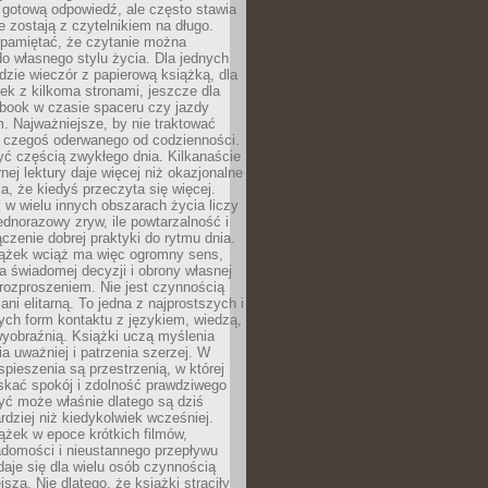
 gotową odpowiedź, ale często stawia
re zostają z czytelnikiem na długo.
 pamiętać, że czytanie można
o własnego stylu życia. Dla jednych
dzie wieczór z papierową książką, dla
ek z kilkoma stronami, jeszcze dla
obook w czasie spaceru czy jazdy
 Najważniejsze, by nie traktować
o czegoś oderwanego od codzienności.
ć częścią zwykłego dnia. Kilkanaście
rnej lektury daje więcej niż okazjonalne
a, że kiedyś przeczyta się więcej.
 w wielu innych obszarach życia liczy
jednorazowy zryw, ile powtarzalność i
ączenie dobrej praktyki do rytmu dnia.
iążek wciąż ma więc ogromny sens,
 świadomej decyzji i obrony własnej
rozproszeniem. Nie jest czynnością
ani elitarną. To jedna z najprostszych i
ych form kontaktu z językiem, wiedzą,
yobraźnią. Książki uczą myślenia
ia uważniej i patrzenia szerzej. W
spieszenia są przestrzenią, w której
kać spokój i zdolność prawdziwego
yć może właśnie dlatego są dziś
rdziej niż kiedykolwiek wcześniej.
ążek w epoce krótkich filmów,
adomości i nieustannego przepływu
aje się dla wielu osób czynnością
jszą. Nie dlatego, że książki straciły