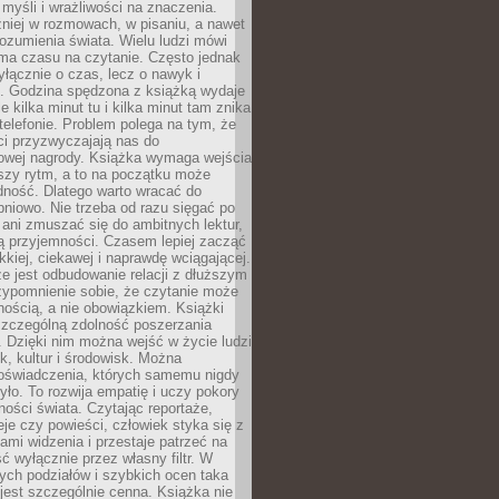
myśli i wrażliwości na znaczenia.
niej w rozmowach, w pisaniu, a nawet
ozumienia świata. Wielu ludzi mówi
 ma czasu na czytanie. Często jednak
yłącznie o czas, lecz o nawyk i
e. Godzina spędzona z książką wydaje
le kilka minut tu i kilka minut tam znika
telefonie. Problem polega na tym, że
ci przyzwyczajają nas do
owej nagrody. Książka wymaga wejścia
szy rytm, a to na początku może
dność. Dlatego warto wracać do
pniowo. Nie trzeba od razu sięgać po
 ani zmuszać się do ambitnych lektur,
ją przyjemności. Czasem lepiej zacząć
ekkiej, ciekawej i naprawdę wciągającej.
e jest odbudowanie relacji z dłuższym
zypomnienie sobie, że czytanie może
ością, a nie obowiązkiem. Książki
szczególną zdolność poszerzania
 Dzięki nim można wejść w życie ludzi
k, kultur i środowisk. Można
oświadczenia, których samemu nigdy
żyło. To rozwija empatię i uczy pokory
ości świata. Czytając reportaże,
seje czy powieści, człowiek styka się z
ami widzenia i przestaje patrzeć na
ć wyłącznie przez własny filtr. W
ych podziałów i szybkich ocen taka
jest szczególnie cenna. Książka nie