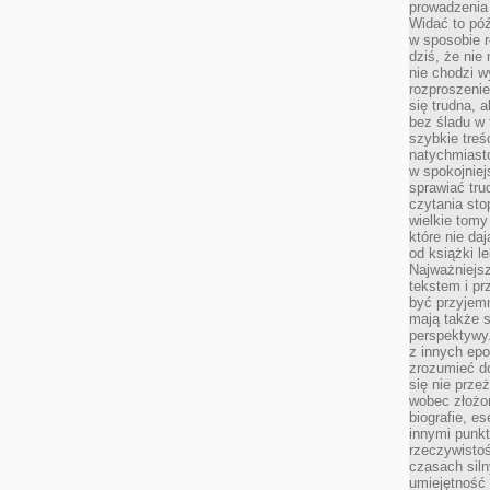
prowadzenia 
Widać to póź
w sposobie r
dziś, że nie
nie chodzi w
rozproszeni
się trudna, a
bez śladu w 
szybkie treś
natychmiast
w spokojniej
sprawiać tru
czytania sto
wielkie tomy
które nie da
od książki l
Najważniejsz
tekstem i pr
być przyjemn
mają także 
perspektywy.
z innych epo
zrozumieć d
się nie prze
wobec złożon
biografie, e
innymi punkt
rzeczywistoś
czasach siln
umiejętność 