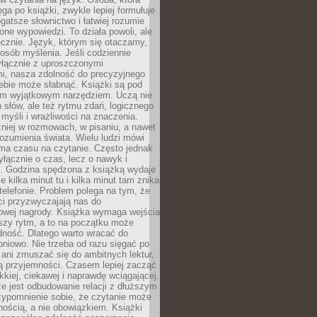
ęga po książki, zwykle lepiej formułuje
gatsze słownictwo i łatwiej rozumie
żone wypowiedzi. To działa powoli, ale
cznie. Język, którym się otaczamy,
posób myślenia. Jeśli codziennie
łącznie z uproszczonymi
i, nasza zdolność do precyzyjnego
ebie może słabnąć. Książki są pod
m wyjątkowym narzędziem. Uczą nie
 słów, ale też rytmu zdań, logicznego
myśli i wrażliwości na znaczenia.
niej w rozmowach, w pisaniu, a nawet
ozumienia świata. Wielu ludzi mówi
 ma czasu na czytanie. Często jednak
yłącznie o czas, lecz o nawyk i
e. Godzina spędzona z książką wydaje
le kilka minut tu i kilka minut tam znika
telefonie. Problem polega na tym, że
ci przyzwyczajają nas do
owej nagrody. Książka wymaga wejścia
szy rytm, a to na początku może
dność. Dlatego warto wracać do
pniowo. Nie trzeba od razu sięgać po
 ani zmuszać się do ambitnych lektur,
ją przyjemności. Czasem lepiej zacząć
ekkiej, ciekawej i naprawdę wciągającej.
e jest odbudowanie relacji z dłuższym
zypomnienie sobie, że czytanie może
ością, a nie obowiązkiem. Książki