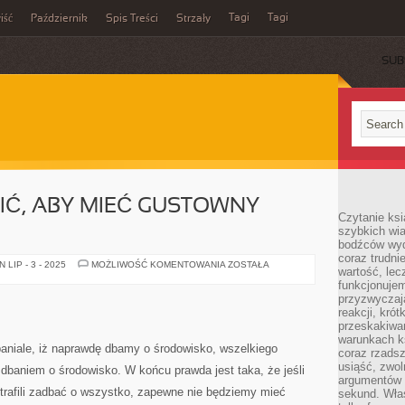
Tagi
Tagi
iść
Październik
Spis Treści
Strzały
SUB
Ć, ABY MIEĆ GUSTOWNY
Czytanie ksi
szybkich wi
bodźców wyd
coraz trudnie
CO
LIP - 3 - 2025
MOŻLIWOŚĆ KOMENTOWANIA
ZOSTAŁA
wartość, lec
MOŻNA
ZROBIĆ,
funkcjonujem
ABY
przyzwyczaj
MIEĆ
reakcji, kró
GUSTOWNY
OGRÓD?
przeskakiwa
warunkach k
aniale, iż naprawdę dbamy o środowisko, wszelkiego
coraz rzadsz
usiąść, zwol
dbaniem o środowisko. W końcu prawda jest taka, że jeśli
argumentów i
rafili zadbać o wszystko, zapewne nie będziemy mieć
sekund. Właś