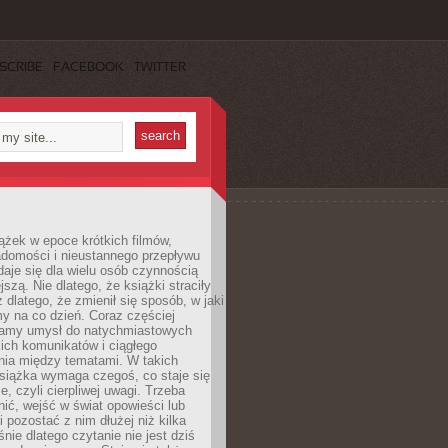
SCRIBE
FACEBOOK
TWITTER
ążek w epoce krótkich filmów,
adomości i nieustannego przepływu
aje się dla wielu osób czynnością
jszą. Nie dlatego, że książki straciły
z dlatego, że zmienił się sposób, w jaki
y na co dzień. Coraz częściej
amy umysł do natychmiastowych
tkich komunikatów i ciągłego
nia między tematami. W takich
siążka wymaga czegoś, co staje się
e, czyli cierpliwej uwagi. Trzeba
nić, wejść w świat opowieści lub
 pozostać z nim dłużej niż kilka
nie dlatego czytanie nie jest dziś