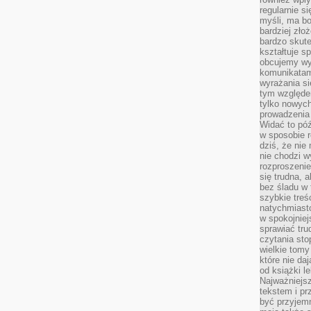
regularnie si
myśli, ma bo
bardziej zło
bardzo skute
kształtuje s
obcujemy wy
komunikatam
wyrażania si
tym względe
tylko nowych
prowadzenia 
Widać to póź
w sposobie r
dziś, że nie
nie chodzi w
rozproszeni
się trudna, a
bez śladu w 
szybkie treś
natychmiast
w spokojniej
sprawiać tru
czytania sto
wielkie tomy
które nie da
od książki l
Najważniejsz
tekstem i pr
być przyjemn