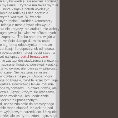
nie tylko wiedzę, ale również zdolność
o myślenia. Czytanie ma także wymiar
 Dobra książka potrafi wyciszyć,
łonić do refleksji i dać poczucie
 czymś ważnym. W świecie
ych reakcji i krótkich komentarzy
 relacja z treścią bywa niezwykle
ka nie krzyczy, nie atakuje, nie walczy
 agresywnie jak wiele współczesnych
 zaprasza. Trzeba samemu wejść w
że właśnie dlatego dla wielu osób
je się formą odpoczynku, mimo że
entracji. To odpoczynek od hałasu,
 powiadomień i presji bycia stale na
wet najlepszy
portal tematyczno-
nie zastąpi doświadczenia zanurzenia
 napisanej książce, ponieważ książka
 tylko uwagę, ale również wrażliwość,
braźnię. Nie bez znaczenia jest
w czytania na język. Osoba, która
ęga po książki, zwykle lepiej formułuje
gatsze słownictwo i łatwiej rozumie
żone wypowiedzi. To działa powoli, ale
cznie. Język, którym się otaczamy,
posób myślenia. Jeśli codziennie
łącznie z uproszczonymi
i, nasza zdolność do precyzyjnego
ebie może słabnąć. Książki są pod
m wyjątkowym narzędziem. Uczą nie
 słów, ale też rytmu zdań, logicznego