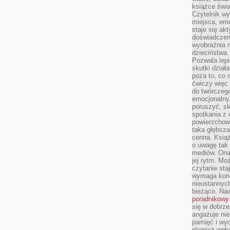
książce świa
Czytelnik wy
miejsca, emo
staje się ak
doświadczen
wyobraźnia n
dzieciństwa.
Pozwala lepi
skutki dział
poza to, co 
ćwiczy więc 
do twórczeg
emocjonalny.
poruszyć, sk
spotkania z
powierzchown
taka głębsza
cenna. Książ
o uwagę tak
mediów. Ona
jej rytm. Mo
czytanie sta
wymaga konc
nieustannych
bieżąco. Na
poradnikowy
się w dobrze
angażuje nie
pamięć i wyo
również wpły