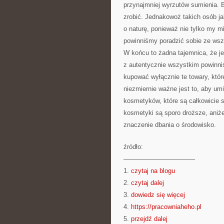
przynajmniej wyrzutów sumienia. B
zrobić. Jednakowoż takich osób ja
o naturę, ponieważ nie tylko my m
powinniśmy poradzić sobie ze wszy
W końcu to żadna tajemnica, że je
z autentycznie wszystkim powinn
kupować wyłącznie te towary, któr
niezmiernie ważne jest to, aby umi
kosmetyków, które są całkowicie 
kosmetyki są sporo droższe, aniżel
znaczenie dbania o środowisko.
źródło:
———————————
1.
czytaj na blogu
2.
czytaj dalej
3.
dowiedz się więcej
4.
https://pracowniaheho.pl
5.
przejdź dalej