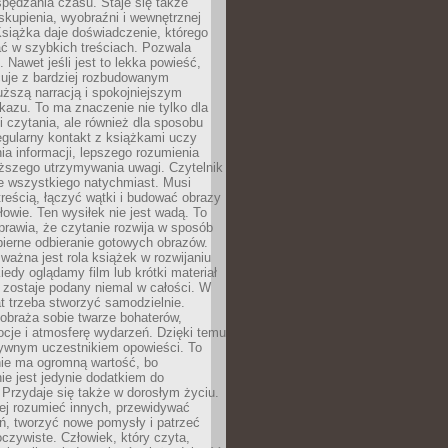
spędzania czasu. Staje się także
kupienia, wyobraźni i wewnętrznej
siążka daje doświadczenie, którego
ć w szybkich treściach. Pozwala
. Nawet jeśli jest to lekka powieść,
cuje z bardziej rozbudowanym
uższą narracją i spokojniejszym
azu. To ma znaczenie nie tylko dla
 czytania, ale również dla sposobu
gularny kontakt z książkami uczy
a informacji, lepszego rozumienia
uższego utrzymywania uwagi. Czytelnik
e wszystkiego natychmiast. Musi
reścią, łączyć wątki i budować obrazy
łowie. Ten wysiłek nie jest wadą. To
prawia, że czytanie rozwija w sposób
bierne odbieranie gotowych obrazów.
ważna jest rola książek w rozwijaniu
iedy oglądamy film lub krótki materiał
 zostaje podany niemal w całości. W
t trzeba stworzyć samodzielnie.
obraża sobie twarze bohaterów,
cje i atmosferę wydarzeń. Dzięki temu
tywnym uczestnikiem opowieści. To
ie ma ogromną wartość, bo
ie jest jedynie dodatkiem do
 Przydaje się także w dorosłym życiu.
ej rozumieć innych, przewidywać
ań, tworzyć nowe pomysły i patrzeć
oczywiste. Człowiek, który czyta,