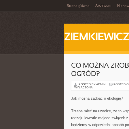
Archiwum
Strona główna
Nienaw
ZIEMKIEWICZ
CO MOŻNA ZROBI
OGRÓD?
POSTED BY ADMIN
POSTED ON 
WYŁĄCZONA
Jak można zadbać o ekologię?
Trzeba mieć na uwadze, że to wsp
rodzaju kwestie mające związek z 
będziemy w odpowiedni sposób pot