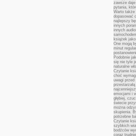
zawsze daje
pytania, któ
Warto także
dopasować d
najlepszy bę
innych poran
innych audi
samochodem.
książek jak
One mogą by
minut regula
postanowieni
Podobnie jak
się nie tyle 
naturalne wł
Czytanie ks
choć wymaga
uwagi przed 
przestarzałą 
najcenniejsz
emocjami i w
głębiej, czuc
świecie przy
można odzys
skupienia. B
potrzebne ba
Czytanie ksi
szybkich wi
bodźców wyd
coraz trudnie