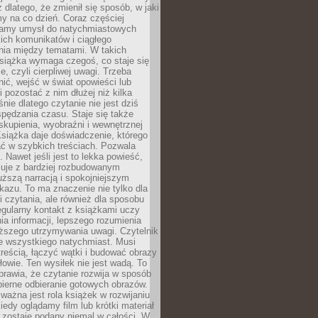
z dlatego, że zmienił się sposób, w jaki
y na co dzień. Coraz częściej
amy umysł do natychmiastowych
tkich komunikatów i ciągłego
nia między tematami. W takich
siążka wymaga czegoś, co staje się
e, czyli cierpliwej uwagi. Trzeba
nić, wejść w świat opowieści lub
 pozostać z nim dłużej niż kilka
nie dlatego czytanie nie jest dziś
spędzania czasu. Staje się także
kupienia, wyobraźni i wewnętrznej
siążka daje doświadczenie, którego
ć w szybkich treściach. Pozwala
. Nawet jeśli jest to lekka powieść,
cuje z bardziej rozbudowanym
uższą narracją i spokojniejszym
azu. To ma znaczenie nie tylko dla
 czytania, ale również dla sposobu
gularny kontakt z książkami uczy
a informacji, lepszego rozumienia
uższego utrzymywania uwagi. Czytelnik
e wszystkiego natychmiast. Musi
reścią, łączyć wątki i budować obrazy
łowie. Ten wysiłek nie jest wadą. To
prawia, że czytanie rozwija w sposób
bierne odbieranie gotowych obrazów.
ważna jest rola książek w rozwijaniu
iedy oglądamy film lub krótki materiał
 zostaje podany niemal w całości. W