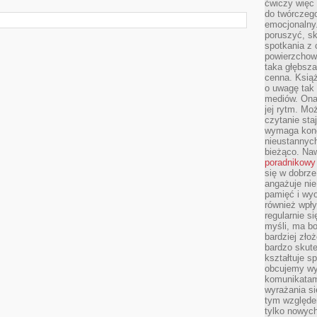
ćwiczy więc 
do twórczeg
emocjonalny.
poruszyć, sk
spotkania z
powierzchown
taka głębsza
cenna. Książ
o uwagę tak
mediów. Ona
jej rytm. Mo
czytanie sta
wymaga konc
nieustannych
bieżąco. Na
poradnikowy
się w dobrze
angażuje nie
pamięć i wyo
również wpły
regularnie si
myśli, ma bo
bardziej zło
bardzo skute
kształtuje s
obcujemy wy
komunikatam
wyrażania si
tym względe
tylko nowych