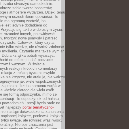
t trzeba stworzyć samodzielnie.
obraża sobie twarze bohaterów,
cje i atmosferę wydarzeń. Dzięki temu
tywnym uczestnikiem opowieści. To
ie ma ogromną wartość, bo
ie jest jedynie dodatkiem do
 Przydaje się także w dorosłym życiu.
ej rozumieć innych, przewidywać
ań, tworzyć nowe pomysły i patrzeć
oczywiste. Człowiek, który czyta,
nie tylko wiedzę, ale również zdolność
o myślenia. Czytanie ma także wymiar
 Dobra książka potrafi wyciszyć,
łonić do refleksji i dać poczucie
 czymś ważnym. W świecie
ych reakcji i krótkich komentarzy
 relacja z treścią bywa niezwykle
ka nie krzyczy, nie atakuje, nie walczy
 agresywnie jak wiele współczesnych
 zaprasza. Trzeba samemu wejść w
że właśnie dlatego dla wielu osób
je się formą odpoczynku, mimo że
entracji. To odpoczynek od hałasu,
 powiadomień i presji bycia stale na
wet najlepszy
portal tematyczno-
nie zastąpi doświadczenia zanurzenia
 napisanej książce, ponieważ książka
 tylko uwagę, ale również wrażliwość,
braźnię. Nie bez znaczenia jest
w czytania na język. Osoba, która