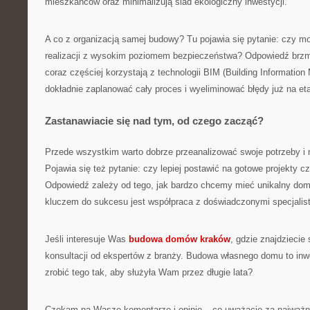
mieszkańców oraz minimalizują ślad ekologiczny inwestycji.
A co z organizacją samej budowy? Tu pojawia się pytanie: czy 
realizacji z wysokim poziomem bezpieczeństwa? Odpowiedź brzmi:
coraz częściej korzystają z technologii BIM (Building Information
dokładnie zaplanować cały proces i wyeliminować błędy już na eta
Zastanawiacie się nad tym, od czego zacząć?
Przede wszystkim warto dobrze przeanalizować swoje potrzeby i 
Pojawia się też pytanie: czy lepiej postawić na gotowe projekty c
Odpowiedź zależy od tego, jak bardzo chcemy mieć unikalny dom 
kluczem do sukcesu jest współpraca z doświadczonymi specjalis
Jeśli interesuje Was
budowa domów kraków
, gdzie znajdziecie 
konsultacji od ekspertów z branży. Budowa własnego domu to inwe
zrobić tego tak, aby służyła Wam przez długie lata?
Czekam na Wasze komentarze i opinie – co uważacie za najważn