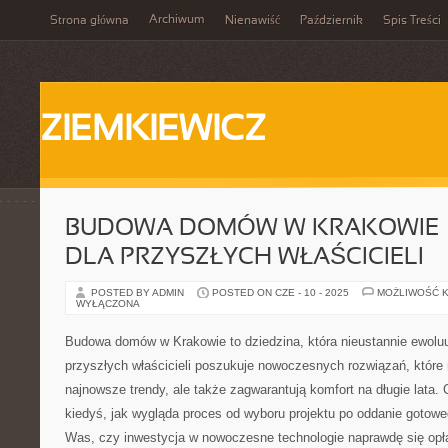
Archiwum
Strona główna
Nienawiść
Październik
Spis Treści
ZIEMKIEWICZ
BUDOWA DOMÓW W KRAKOWIE –
DLA PRZYSZŁYCH WŁAŚCICIELI
POSTED BY ADMIN
POSTED ON CZE - 10 - 2025
MOŻLIWOŚĆ 
WYŁĄCZONA
Budowa domów w Krakowie to dziedzina, która nieustannie ewoluu
przyszłych właścicieli poszukuje nowoczesnych rozwiązań, które 
najnowsze trendy, ale także zagwarantują komfort na długie lata. 
kiedyś, jak wygląda proces od wyboru projektu po oddanie gotow
Was, czy inwestycja w nowoczesne technologie naprawdę się opł