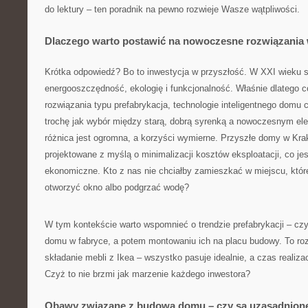
do lektury – ten poradnik na pewno rozwieje Wasze wątpliwości.
Dlaczego warto postawić na nowoczesne rozwiązani
Krótka odpowiedź? Bo to inwestycja w przyszłość. W XXI wieku 
energooszczędność, ekologię i funkcjonalność. Właśnie dlatego 
rozwiązania typu prefabrykacja, technologie inteligentnego domu 
trochę jak wybór między starą, dobrą syrenką a nowoczesnym 
różnica jest ogromna, a korzyści wymierne. Przyszłe domy w Kra
projektowane z myślą o minimalizacji kosztów eksploatacji, co jest
ekonomiczne. Kto z nas nie chciałby zamieszkać w miejscu, któr
otworzyć okno albo podgrzać wodę?
W tym kontekście warto wspomnieć o trendzie prefabrykacji – cz
domu w fabryce, a potem montowaniu ich na placu budowy. To ro
składanie mebli z Ikea – wszystko pasuje idealnie, a czas realiza
Czyż to nie brzmi jak marzenie każdego inwestora?
Obawy związane z budową domu – czy są uzasadnion