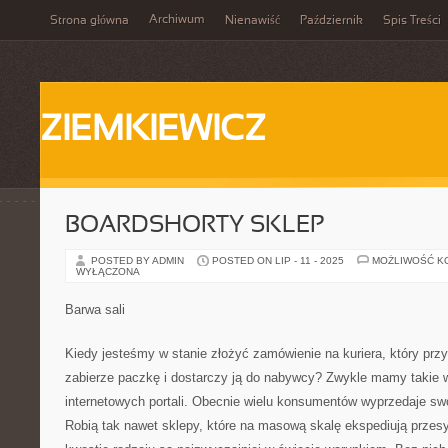
Archiwum
Strona główna
Nienawiść
Październik
Spis Treści
ZIEMKIEWICZ
BOARDSHORTY SKLEP
POSTED BY ADMIN
POSTED ON LIP - 11 - 2025
MOŻLIWOŚĆ K
WYŁĄCZONA
Barwa sali
Kiedy jesteśmy w stanie złożyć zamówienie na kuriera, który prz
zabierze paczkę i dostarczy ją do nabywcy? Zwykle mamy takie
internetowych portali. Obecnie wielu konsumentów wyprzedaje sw
Robią tak nawet sklepy, które na masową skalę ekspediują przesy