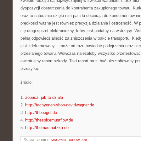
kwestie rodzaju są najzwyczajniej w świecie warunkiem. Bez nich
dyspozycji dostarczenia do kontrahenta zakupionego towaru. Kurie
oraz to naturalnie dzięki nim paczki docierają do konsumentów n
prędkości ważna jest również precyzja działania i ostrożność. W
się drogi sprzęt elektroniczny, który jest podatny na wstrząsy. Ws
pełną odpowiedzialność za zniszczenia w trakcie transportu. Kied
jest zdeformowany – może od razu posiadać podejrzenia oraz ni
przesłanego towaru. Wówczas należałoby wszystko przetestować
ewentualny raport szkody. Taki raport musi być ukształtowany prz
przesyłkę.
źródło:
———————————
1.
zobacz, jak to działa
2.
http://tachyonen-shop-davidwagner.de
3.
http://thboegel.de
4.
http://thespicemustflow.de
5.
http://thomasmatzka.de
CATEGORIES:
MASZYNY BUDOWLANE