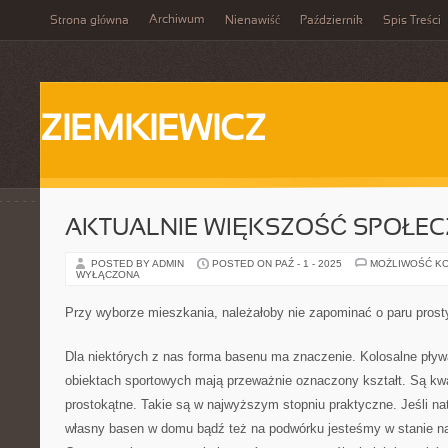
Archiwum
Strona główna
Nienawiść
Październik
Spis Treści
ZIEMKIEWICZ
AKTUALNIE WIĘKSZOŚĆ SPOŁE
POSTED BY ADMIN
POSTED ON PAŹ - 1 - 2025
MOŻLIWOŚĆ K
WYŁĄCZONA
Przy wyborze mieszkania, należałoby nie zapominać o paru pros
Dla niektórych z nas forma basenu ma znaczenie. Kolosalne pływa
obiektach sportowych mają przeważnie oznaczony kształt. Są kw
prostokątne. Takie są w najwyższym stopniu praktyczne. Jeśli n
własny basen w domu bądź też na podwórku jesteśmy w stanie na