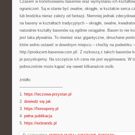
Czasem w konstruowaniu basenów oraz wymyślaniu ich kształtó
ograniczeń. Są w stanie być owalne, okrągłe, w kształcie serca c
lub brodzika nieraz zależy od fantazji. Niemniej jednak zdecydow
na baseny w kształtach tradycyjnych – okrągłe, owalne, kwadratow
naturalnie kształty basenów są ogólnie osiągalne. Basen to nie k
jest taka pływalnia. To również oraz gigantyczne, dmuchane pon
które wolno ustawić w dowolnym miejscu – choćby na podwórku – 
http://producent-basenow.com.pl/. Z rozkoszą z takich basenów k
je pozyskujemy. Na szczęście ich cena nie jest wygórowana. W
jednocześnie może kąpać się nawet kilkanaście osób.
źródło:
———————————
1.
https://teczowa-przystan.pl
2.
dowiedz się jak
3.
https://horsepony.pl
4.
pełna publikacja
5.
https://exbrands.pl
CATEGORIES:
MORSKIE MUZEA I ZABYTKOWE JEDNOSTKI