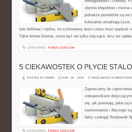
niedogodności i choroby. Po
zbytnio kłopotliwe i można 
jednakże poniektóre są na t
kolosalnie utrudniają życie
tyle dotkliwa i ciężka, że schorowany dużo czasu musi spędzać w 
Takie leniwe leżenie, może być nie tylko męczące, lecz też opła
CATEGORIES:
POMOC DZIECIOM
5 CIEKAWOSTEK O PŁYCIE STAL
POSTED BY ADMIN
KWI - 30 - 2025
MOŻLIWOŚĆ KOMENTOWA
Zapraszamy do zapoznania 
ciekawostkami dotyczącymi
się, jak powstają, jakie są 
zastosowania i dlaczego są
fakty czekają! #stalownik #
CATEGORIES:
POMOC DZIECIOM