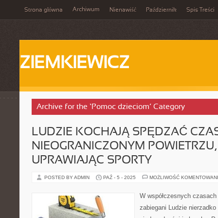
Archiwum
Strona główna
Nienawiść
Październik
Spis Treści
ZIEMKIEWICZ
Archive for the ‘Pomoc dzieciom’ Category
LUDZIE KOCHAJĄ SPĘDZAĆ CZA
NIEOGRANICZONYM POWIETRZU, 
UPRAWIAJĄC SPORTY
POSTED BY ADMIN
PAŹ - 5 - 2025
MOŻLIWOŚĆ KOMENTOWAN
W współczesnych czasach l
zabiegani Ludzie nierzadko 