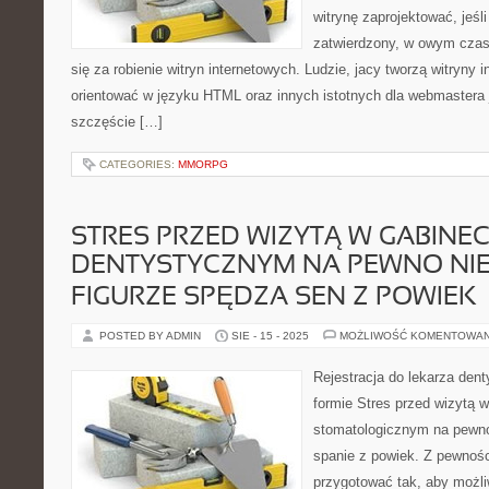
witrynę zaprojektować, jeśli
zatwierdzony, w owym czasi
się za robienie witryn internetowych. Ludzie, jacy tworzą witryny
orientować w języku HTML oraz innych istotnych dla webmastera
szczęście […]
CATEGORIES:
MMORPG
STRES PRZED WIZYTĄ W GABINEC
DENTYSTYCZNYM NA PEWNO NIE
FIGURZE SPĘDZA SEN Z POWIEK
POSTED BY ADMIN
SIE - 15 - 2025
MOŻLIWOŚĆ KOMENTOWA
Rejestracja do lekarza dent
formie Stres przed wizytą w
stomatologicznym na pewno 
spanie z powiek. Z pewności
przygotować tak, aby możli