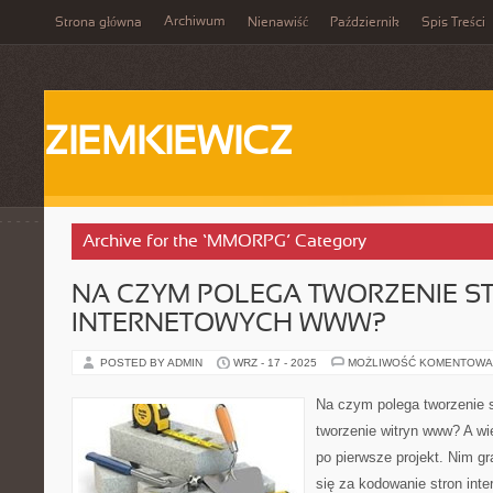
Archiwum
Strona główna
Nienawiść
Październik
Spis Treści
ZIEMKIEWICZ
Archive for the ‘MMORPG’ Category
NA CZYM POLEGA TWORZENIE S
INTERNETOWYCH WWW?
POSTED BY ADMIN
WRZ - 17 - 2025
MOŻLIWOŚĆ KOMENTOWA
Na czym polega tworzenie 
tworzenie witryn www? A wię
po pierwsze projekt. Nim gra
się za kodowanie stron inte