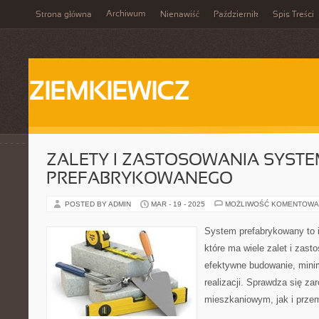
Archiwum
Strona główna
Nienawiść
Październik
Spis Treści
ZIEMKIEWICZ
ZALETY I ZASTOSOWANIA SYST
PREFABRYKOWANEGO
POSTED BY ADMIN
MAR - 19 - 2025
MOŻLIWOŚĆ KOMENTOWA
System prefabrykowany to 
które ma wiele zalet i zast
efektywne budowanie, minim
realizacji. Sprawdza się z
mieszkaniowym, jak i prz