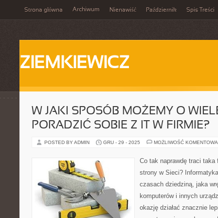
Archiwum
Strona główna
Nienawiść
Październik
Spis Treści
ZIEMKIEWICZ
W JAKI SPOSÓB MOŻEMY O WIELE
PORADZIĆ SOBIE Z IT W FIRMIE?
POSTED BY ADMIN
GRU - 29 - 2025
MOŻLIWOŚĆ KOMENTOWA
Co tak naprawdę traci taka 
strony w Sieci? Informatyka
czasach dziedziną, jaka wrę
komputerów i innych urządz
okazję działać znacznie lep