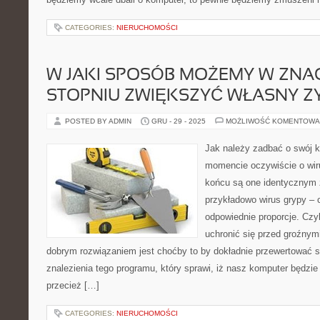
CATEGORIES:
NIERUCHOMOŚCI
W JAKI SPOSÓB MOŻEMY W ZN
STOPNIU ZWIĘKSZYĆ WŁASNY Z
POSTED BY ADMIN
GRU - 29 - 2025
MOŻLIWOŚĆ KOMENTOWA
Jak należy zadbać o swój
momencie oczywiście o wi
końcu są one identycznym 
przykładowo wirus grypy –
odpowiednie proporcje. Czy
uchronić się przed groźnym
dobrym rozwiązaniem jest choćby to by dokładnie przewertować s
znalezienia tego programu, który sprawi, iż nasz komputer będzie
przecież […]
CATEGORIES:
NIERUCHOMOŚCI