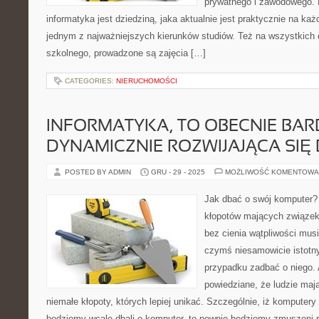
prywatnego i zawodowego. 
informatyka jest dziedziną, jaka aktualnie jest praktycznie na każ
jednym z najważniejszych kierunków studiów. Też na wszystkich
szkolnego, prowadzone są zajęcia […]
CATEGORIES:
NIERUCHOMOŚCI
INFORMATYKA, TO OBECNIE BA
DYNAMICZNIE ROZWIJAJĄCA SIĘ 
POSTED BY ADMIN
GRU - 29 - 2025
MOŻLIWOŚĆ KOMENTOWA
Jak dbać o swój komputer? 
kłopotów mających związe
bez cienia wątpliwości mus
czymś niesamowicie istotn
przypadku zadbać o niego. A
powiedziane, że ludzie maj
niemałe kłopoty, których lepiej unikać. Szczególnie, iż komputery 
będziemy wcale dbali o komputer, to pewnie będziemy zmuszeni r