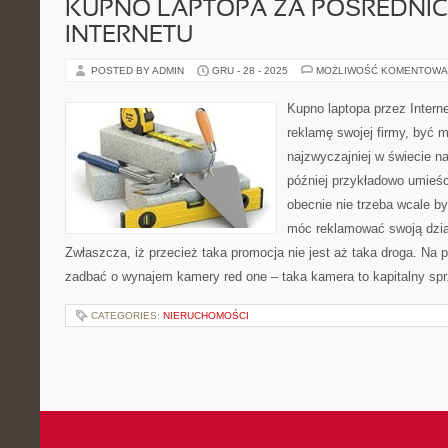
KUPNO LAPTOPA ZA POŚREDNI
INTERNETU
POSTED BY ADMIN
GRU - 28 - 2025
MOŻLIWOŚĆ KOMENTOWA
Kupno laptopa przez Intern
reklamę swojej firmy, być 
najzwyczajniej w świecie n
później przykładowo umieśc
obecnie nie trzeba wcale b
móc reklamować swoją dzia
Zwłaszcza, iż przecież taka promocja nie jest aż taka droga. Na p
zadbać o wynajem kamery red one – taka kamera to kapitalny spr
CATEGORIES:
NIERUCHOMOŚCI