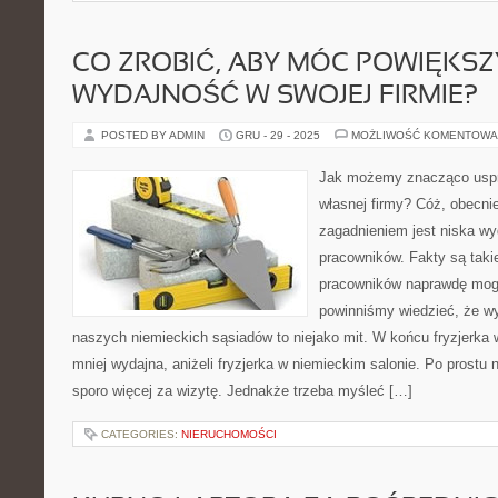
CO ZROBIĆ, ABY MÓC POWIĘKS
WYDAJNOŚĆ W SWOJEJ FIRMIE?
POSTED BY ADMIN
GRU - 29 - 2025
MOŻLIWOŚĆ KOMENTOWA
Jak możemy znacząco uspr
własnej firmy? Cóż, obecni
zagadnieniem jest niska wy
pracowników. Fakty są taki
pracowników naprawdę mogł
powinniśmy wiedzieć, że w
naszych niemieckich sąsiadów to niejako mit. W końcu fryzjerka 
mniej wydajna, aniżeli fryzjerka w niemieckim salonie. Po prostu 
sporo więcej za wizytę. Jednakże trzeba myśleć […]
CATEGORIES:
NIERUCHOMOŚCI