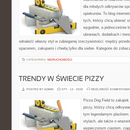
dla młodych odkrywców spo
opiekunów. To blog interne
tych, którzy chcą ubierać s
wygodnie, a jednocześnie ła
ubraniach, dodatkach i tren
odnaleźć własny styl w zabieganej rzeczywistości: między przeds
spacerem, zakupami i chwilą tylko dla siebie. Kategorie do zobac
CATEGORIES:
NIERUCHOMOŚCI
TRENDY W ŚWIECIE PIZZY
POSTED BY ADMIN
STY - 13 - 2026
MOŻLIWOŚĆ KOMENTOWA
Pizza Dog Field to zakątek
pizzy, którzy chcą odkrywa
tym legendarnym plackiem. 
stylach, ale także o wrażen
wypieczonym ciastem, ciąg