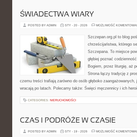
ŚWIADECTWA WIARY
POSTED BY ADMIN
STY - 20 - 2026
MOŻLIWOŚĆ KOMENTOWA
Szczepan.org.pl to blog po
chrześcijaństwa, którego se
Szczepana. To miejsce pows
głębiej poznać codzienność
Bogiem, przez liturgię, aż
Strona łączy tradycję z pr
czemu treści trafiają zarówno do osób głęboko zaangażowanych, ja
wracają po latach. Polecamy także: Święci męczennicy i ich heroi
CATEGORIES:
NIERUCHOMOŚCI
CZAS I PODRÓŻE W CZASIE
POSTED BY ADMIN
STY - 19 - 2026
MOŻLIWOŚĆ KOMENTOWA