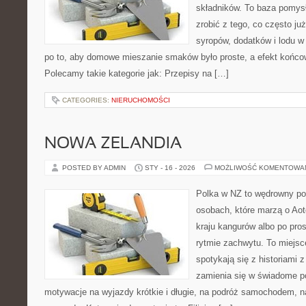
składników. To baza pomysłó
zrobić z tego, co często j
syropów, dodatków i lodu w
po to, aby domowe mieszanie smaków było proste, a efekt końcow
Polecamy takie kategorie jak: Przepisy na […]
CATEGORIES:
NIERUCHOMOŚCI
NOWA ZELANDIA
POSTED BY ADMIN
STY - 16 - 2026
MOŻLIWOŚĆ KOMENTOWA
Polka w NZ to wędrowny por
osobach, które marzą o Aot
kraju kangurów albo po pro
rytmie zachwytu. To miejsc
spotykają się z historiami z
zamienia się w świadome p
motywacje na wyjazdy krótkie i długie, na podróż samochodem, n