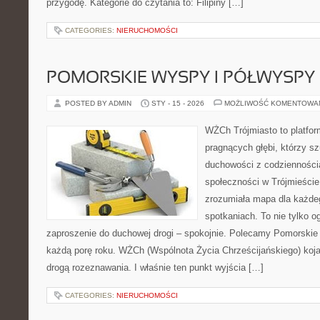
przygodę. Kategorie do czytania to: Filipiny […]
CATEGORIES:
NIERUCHOMOŚCI
POMORSKIE WYSPY I PÓŁWYSPY
POSTED BY ADMIN
STY - 15 - 2026
MOŻLIWOŚĆ KOMENTOWA
WŻCh Trójmiasto to platfor
pragnących głębi, którzy sz
duchowości z codziennością
społeczności w Trójmieście
zrozumiała mapa dla każdeg
spotkaniach. To nie tylko og
zaproszenie do duchowej drogi – spokojnie. Polecamy Pomorskie 
każdą porę roku. WŻCh (Wspólnota Życia Chrześcijańskiego) koja
drogą rozeznawania. I właśnie ten punkt wyjścia […]
CATEGORIES:
NIERUCHOMOŚCI