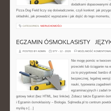
dodatkami dopasowanymi do
Pizza Dog Field liczy się doświadczenie, czyli konkret: jak przyg
składniki, jak prowadzić wyprażanie i jak dojść do tego momentu,
CATEGORIES:
NIERUCHOMOŚCI
EGZAMIN ÓSMOKLASISTY – JĘZYK
POSTED BY ADMIN
STY - 12 - 2026
MOŻLIWOŚĆ KOMENTOWA
Nie mogę pomóc w tworzeniu
przecieki lub ściąganie na 
za to przygotować bardzo d
bezpiecznej, legalnej wersj
nauki, typowania zagadnie
egzaminacyjnych i zadań t
gotowy tekst (bez HTML, bez linków). Zobacz także Egzamin ósm
i Egzamin ósmoklasisty – Biologia. Sqlmedia.pl to centrum powtó
myślą o […]