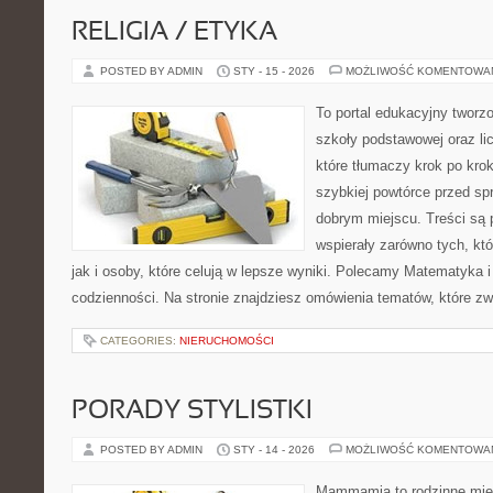
RELIGIA / ETYKA
POSTED BY ADMIN
STY - 15 - 2026
MOŻLIWOŚĆ KOMENTOWA
To portal edukacyjny tworz
szkoły podstawowej oraz li
które tłumaczy krok po kro
szybkiej powtórce przed sp
dobrym miejscu. Treści są 
wspierały zarówno tych, kt
jak i osoby, które celują w lepsze wyniki. Polecamy Matematyka i 
codzienności. Na stronie znajdziesz omówienia tematów, które zw
CATEGORIES:
NIERUCHOMOŚCI
PORADY STYLISTKI
POSTED BY ADMIN
STY - 14 - 2026
MOŻLIWOŚĆ KOMENTOWA
Mammamia to rodzinne miej