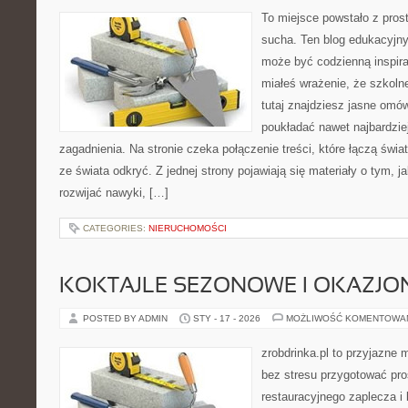
To miejsce powstało z pros
sucha. Ten blog edukacyjny
może być codzienną inspirac
miałeś wrażenie, że szkoln
tutaj znajdziesz jasne omó
poukładać nawet najbardzi
zagadnienia. Na stronie czeka połączenie treści, które łączą świ
ze świata odkryć. Z jednej strony pojawiają się materiały o tym, j
rozwijać nawyki, […]
CATEGORIES:
NIERUCHOMOŚCI
KOKTAJLE SEZONOWE I OKAZJO
POSTED BY ADMIN
STY - 17 - 2026
MOŻLIWOŚĆ KOMENTOWA
zrobdrinka.pl to przyjazne 
bez stresu przygotować pro
restauracyjnego zaplecza i