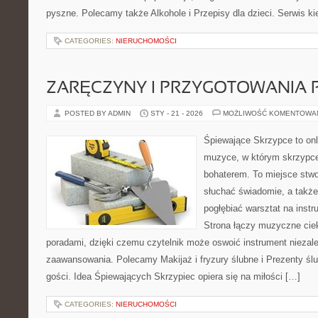
pyszne. Polecamy także Alkohole i Przepisy dla dzieci. Serwis kie
CATEGORIES:
NIERUCHOMOŚCI
ZARĘCZYNY I PRZYGOTOWANIA 
POSTED BY ADMIN
STY - 21 - 2026
MOŻLIWOŚĆ KOMENTOWA
Śpiewające Skrzypce to on
muzyce, w którym skrzypce
bohaterem. To miejsce stwo
słuchać świadomie, a także 
pogłębiać warsztat na ins
Strona łączy muzyczne cie
poradami, dzięki czemu czytelnik może oswoić instrument niezal
zaawansowania. Polecamy Makijaż i fryzury ślubne i Prezenty ślu
gości. Idea Śpiewających Skrzypiec opiera się na miłości […]
CATEGORIES:
NIERUCHOMOŚCI