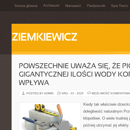
Archiwum
Strona główna
Nienawiść
Październik
Spis Treści
ZIEMKIEWICZ
POWSZECHNIE UWAŻA SIĘ, ŻE PI
GIGANTYCZNEJ ILOŚCI WODY KO
WPŁYWA
POSTED BY ADMIN
GRU - 23 - 2025
MOŻLIWOŚĆ KOMENTOWA
Kiedy tak właściwie dzieck
dolegliwość naturalnym Prze
kłopotliwe. O wiele trudniej 
później utrzymać jej efekty. 