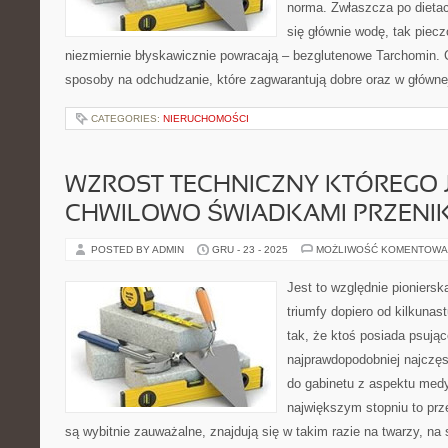
norma. Zwłaszcza po dietac
się głównie wodę, tak piecz
niezmiernie błyskawicznie powracają – bezglutenowe Tarchomin. 
sposoby na odchudzanie, które zagwarantują dobre oraz w główne
CATEGORIES:
NIERUCHOMOŚCI
WZROST TECHNICZNY KTÓREGO 
CHWILOWO ŚWIADKAMI PRZENI
POSTED BY ADMIN
GRU - 23 - 2025
MOŻLIWOŚĆ KOMENTOWA
Jest to względnie pioniersk
triumfy dopiero od kilkunas
tak, że ktoś posiada psując
najprawdopodobniej najczę
do gabinetu z aspektu med
największym stopniu to pr
są wybitnie zauważalne, znajdują się w takim razie na twarzy, na s