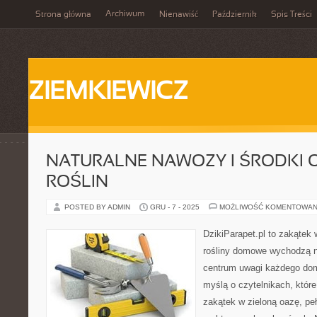
Archiwum
Strona główna
Nienawiść
Październik
Spis Treści
ZIEMKIEWICZ
NATURALNE NAWOZY I ŚRODKI
ROŚLIN
POSTED BY ADMIN
GRU - 7 - 2025
MOŻLIWOŚĆ KOMENTOWAN
DzikiParapet.pl to zakątek 
rośliny domowe wychodzą na
centrum uwagi każdego dom
myślą o czytelnikach, któr
zakątek w zieloną oazę, peł