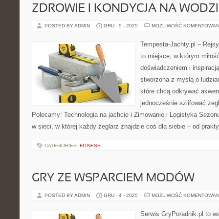
ZDROWIE I KONDYCJA NA WODZI
POSTED BY ADMIN
GRU - 5 - 2025
MOŻLIWOŚĆ KOMENTOWAN
Tempesta-Jachty.pl – Rejsy
to miejsce, w którym miłoś
doświadczeniem i inspiracją
stworzona z myślą o ludzia
które chcą odkrywać akweny
jednocześnie szlifować żeg
Polecamy: Technologia na jachcie i Zimowanie i Logistyka Sezonu
w sieci, w której każdy żeglarz znajdzie coś dla siebie – od pra
CATEGORIES:
FITNESS
GRY ZE WSPARCIEM MODÓW
POSTED BY ADMIN
GRU - 4 - 2025
MOŻLIWOŚĆ KOMENTOWAN
Serwis GryPoradnik.pl to w