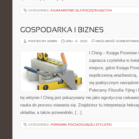
CATEGORIES:
KAJAKARSTWO DLA POCZĄTKUJĄCYCH
GOSPODARKA I BIZNES
POSTED BY ADMIN
GRU - 6 - 2025
MOŻLIWOŚĆ KOMENTOWAN
I Ching – Księga Przemian t
zaprasza czytelnika w świ
miejsce, gdzie Księga Prze
współczesną wrażliwością,
się praktycznym narzędzie
Polecamy Filozofia Yijing i
tej witrynie I Ching jest pokazywany nie jako egzotyczna ciekawo
nauka do procesu stawania się. Znajdziesz tu interpretacje heks
układów, a także przewodniki, […]
CATEGORIES:
PORADNIK POCZĄTKUJĄCEJ STYLISTKI