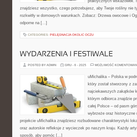
praktycznych wskazówek. N
znajdziesz wszystko, czego potrzebujesz, aby Twoje rośliny nie t
rozkwitły w domowych warunkach. Zobacz: Drzewa owocowe i Ogró
odporne na […]
CATEGORIES:
PIELĘGNACJA OKOLIC OCZU
WYDARZENIA I FESTIWALE
POSTED BY ADMIN
GRU - 6 - 2025
MOŻLIWOŚĆ KOMENTOWAN
uMichalika – Polska w podr
który został stworzony z z
najciekawszych zakątków kr
którym odbiorca znajdzie p
całej Polsce – od pasm górs
wybrzeże oraz historyczne 
projekcie uMichalika znajdziesz rozbudowane charakterystyki loka
oraz autorskie refleksje z wycieczek po naszym kraju. Każdy artyk
sposób, aby pomóc […]