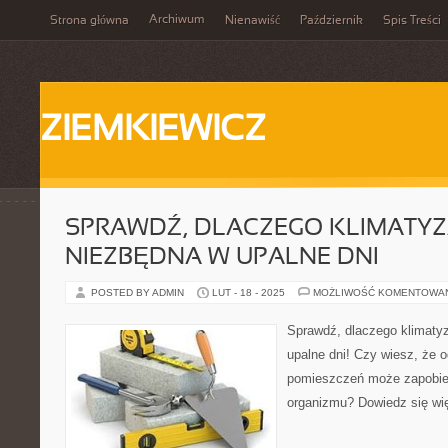
Archiwum
Strona główna
Nienawiść
Październik
Spis Treści
ZIEMKIEWICZ
SPRAWDŹ, DLACZEGO KLIMATYZA
NIEZBĘDNA W UPALNE DNI
POSTED BY ADMIN
LUT - 18 - 2025
MOŻLIWOŚĆ KOMENTOWA
Sprawdź, dlaczego klimatyz
upalne dni! Czy wiesz, że 
pomieszczeń może zapobie
organizmu? Dowiedz się wi