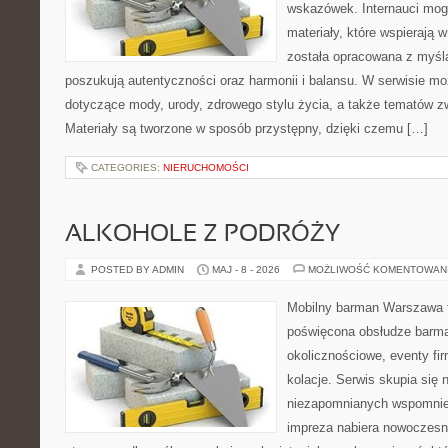
wskazówek. Internauci mog
materiały, które wspierają w
została opracowana z myślą
poszukują autentyczności oraz harmonii i balansu. W serwisie mo
dotyczące mody, urody, zdrowego stylu życia, a także tematów 
Materiały są tworzone w sposób przystępny, dzięki czemu […]
CATEGORIES:
NIERUCHOMOŚCI
ALKOHOLE Z PODRÓŻY
POSTED BY ADMIN
MAJ - 8 - 2026
MOŻLIWOŚĆ KOMENTOWAN
Mobilny barman Warszawa to
poświęcona obsłudze barma
okolicznościowe, eventy fi
kolacje. Serwis skupia się
niezapomnianych wspomnień
impreza nabiera nowoczesn