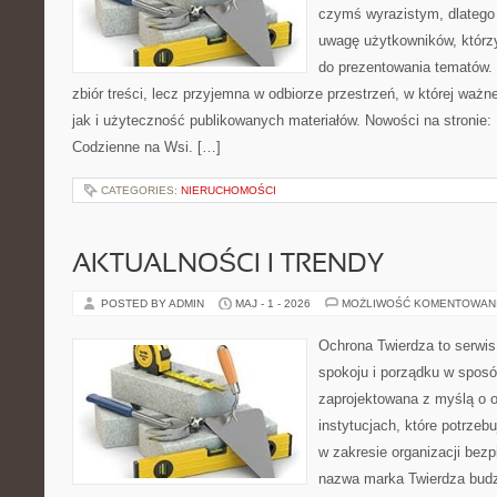
czymś wyrazistym, dlatego
uwagę użytkowników, którzy
do prezentowania tematów. 
zbiór treści, lecz przyjemna w odbiorze przestrzeń, w której ważn
jak i użyteczność publikowanych materiałów. Nowości na stronie:
Codzienne na Wsi. […]
CATEGORIES:
NIERUCHOMOŚCI
AKTUALNOŚCI I TRENDY
POSTED BY ADMIN
MAJ - 1 - 2026
MOŻLIWOŚĆ KOMENTOWAN
Ochrona Twierdza to serwis
spokoju i porządku w sposó
zaprojektowana z myślą o o
instytucjach, które potrze
w zakresie organizacji bez
nazwa marka Twierdza budzi