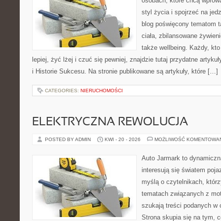
osobach, które chcą wprowa
styl życia i spojrzeć na je
blog poświęcony tematom t
ciała, zbilansowane żywien
także wellbeing. Każdy, kt
lepiej, żyć lżej i czuć się pewniej, znajdzie tutaj przydatne artyk
i Historie Sukcesu. Na stronie publikowane są artykuły, które […]
CATEGORIES:
NIERUCHOMOŚCI
ELEKTRYCZNA REWOLUCJA
POSTED BY ADMIN
KWI - 20 - 2026
MOŻLIWOŚĆ KOMENTOWA
Auto Jarmark to dynamiczna
interesują się światem poj
myślą o czytelnikach, któr
tematach związanych z mot
szukają treści podanych w 
Strona skupia się na tym, 