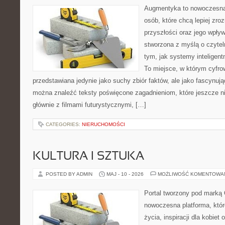
Augmentyka to nowoczesna 
osób, które chcą lepiej zro
przyszłości oraz jego wpływ
stworzona z myślą o czyteln
tym, jak systemy inteligen
To miejsce, w którym cyfrow
przedstawiana jedynie jako suchy zbiór faktów, ale jako fascynuj
można znaleźć teksty poświęcone zagadnieniom, które jeszcze ni
głównie z filmami futurystycznymi, […]
CATEGORIES:
NIERUCHOMOŚCI
KULTURA I SZTUKA
POSTED BY ADMIN
MAJ - 10 - 2026
MOŻLIWOŚĆ KOMENTOWA
Portal tworzony pod marką
nowoczesna platforma, które
życia, inspiracji dla kobiet