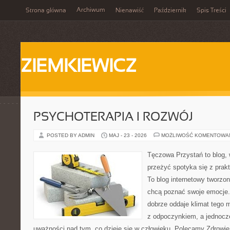
Archiwum
Strona główna
Nienawiść
Październik
Spis Treści
ZIEMKIEWICZ
PSYCHOTERAPIA I ROZWÓJ
POSTED BY ADMIN
MAJ - 23 - 2026
MOŻLIWOŚĆ KOMENTOWA
Tęczowa Przystań to blog, 
przeżyć spotyka się z pra
To blog internetowy tworzo
chcą poznać swoje emocje
dobrze oddaje klimat tego m
z odpoczynkiem, a jednocz
uważności nad tym, co dzieje się w człowieku. Polecamy Zdrowie 