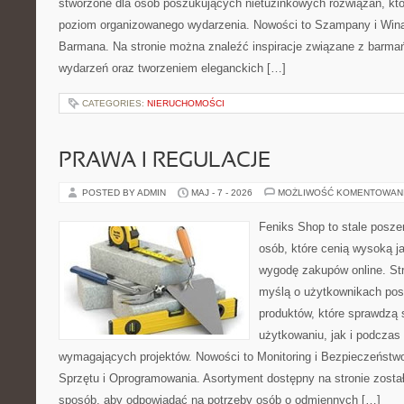
stworzone dla osób poszukujących nietuzinkowych rozwiązań, kt
poziom organizowanego wydarzenia. Nowości to Szampany i Wina
Barmana. Na stronie można znaleźć inspiracje związane z barma
wydarzeń oraz tworzeniem eleganckich […]
CATEGORIES:
NIERUCHOMOŚCI
PRAWA I REGULACJE
POSTED BY ADMIN
MAJ - 7 - 2026
MOŻLIWOŚĆ KOMENTOWAN
Feniks Shop to stale poszer
osób, które cenią wysoką j
wygodę zakupów online. St
myślą o użytkownikach pos
produktów, które sprawdzą
użytkowaniu, jak i podczas r
wymagających projektów. Nowości to Monitoring i Bezpieczeństw
Sprzętu i Oprogramowania. Asortyment dostępny na stronie zosta
sposób, aby odpowiadać na potrzeby osób o odmiennych […]