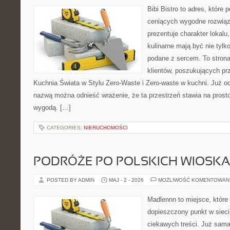
Bibi Bistro to adres, które
ceniących wygodne rozwiąza
prezentuje charakter lokalu
kulinarne mają być nie tylk
podane z sercem. To strona
klientów, poszukujących pr
Kuchnia Świata w Stylu Zero-Waste i Zero-waste w kuchni. Już o
nazwą można odnieść wrażenie, że ta przestrzeń stawia na prost
wygodą. […]
CATEGORIES:
NIERUCHOMOŚCI
PODRÓŻE PO POLSKICH WIOSK
POSTED BY ADMIN
MAJ - 2 - 2026
MOŻLIWOŚĆ KOMENTOWAN
Madlennn to miejsce, które
dopieszczony punkt w sieci
ciekawych treści. Już sama