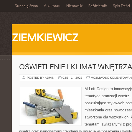
Archiwum
Strona główna
Nienawiść
Październik
Spis Treści
ZIEMKIEWICZ
OŚWIETLENIE I KLIMAT WNĘTRZ
POSTED BY ADMIN
CZE - 1 - 2026
MOŻLIWOŚĆ KOMENTOWAN
M-Loft Design to innowacyj
tematyce aranżacji wnętrz, 
poszukujące stylowych pom
mieszkania oraz nowoczesn
stworzone dla wszystkich, k
tematami związanymi z pro
wnętrz oraz najnowszymi trendami w świecie wyposażenia i wystr