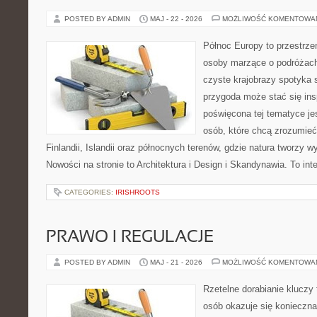
POSTED BY ADMIN
MAJ - 22 - 2026
MOŻLIWOŚĆ KOMENTOWA
Północ Europy to przestrzeń
osoby marzące o podróżach
czyste krajobrazy spotyka s
przygoda może stać się insp
poświęcona tej tematyce je
osób, które chcą zrozumieć 
Finlandii, Islandii oraz północnych terenów, gdzie natura tworzy w
Nowości na stronie to Architektura i Design i Skandynawia. To in
CATEGORIES:
IRISHROOTS
PRAWO I REGULACJE
POSTED BY ADMIN
MAJ - 21 - 2026
MOŻLIWOŚĆ KOMENTOWA
Rzetelne dorabianie kluczy 
osób okazuje się konieczn