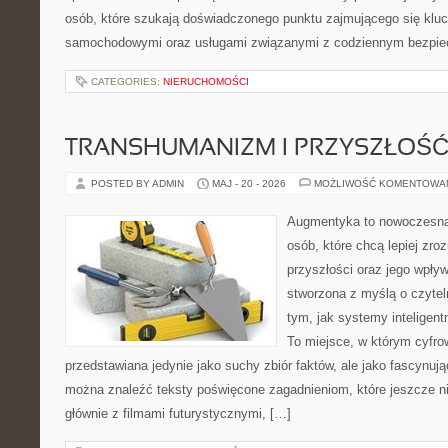
osób, które szukają doświadczonego punktu zajmującego się klu
samochodowymi oraz usługami związanymi z codziennym bezpie
CATEGORIES:
NIERUCHOMOŚCI
TRANSHUMANIZM I PRZYSZŁOŚĆ
POSTED BY ADMIN
MAJ - 20 - 2026
MOŻLIWOŚĆ KOMENTOWA
Augmentyka to nowoczesna 
osób, które chcą lepiej zro
przyszłości oraz jego wpływ
stworzona z myślą o czyteln
tym, jak systemy inteligen
To miejsce, w którym cyfrow
przedstawiana jedynie jako suchy zbiór faktów, ale jako fascynuj
można znaleźć teksty poświęcone zagadnieniom, które jeszcze ni
głównie z filmami futurystycznymi, […]