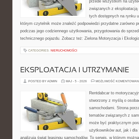
przede wszystkim na użyte
związanych z eksploatacj
tych dostępnych na rynku 
którym czytelnik może znaleźć podpowiedzi przydatne zarówno pr
podczas jego codziennego użytkowania, przygotowania do sprze
technicznego pojazdu. Zobacz też: Zielona Motoryzacja i Ekologia
CATEGORIES:
NIERUCHOMOŚCI
EKSPLOATACJA I UTRZYMANIE
POSTED BY ADMIN
MAJ - 5 - 2026
MOŻLIWOŚĆ KOMENTOWAN
Rentdabcar to motoryzacyjn
stworzony z myślą o osobach
samochodami. Strona porzą
tematów związanych z sam
może być praktycznym pora
użytkowników aut, jak i dla 
analizują świat leasingu samochodów. To serwis, w którym możn