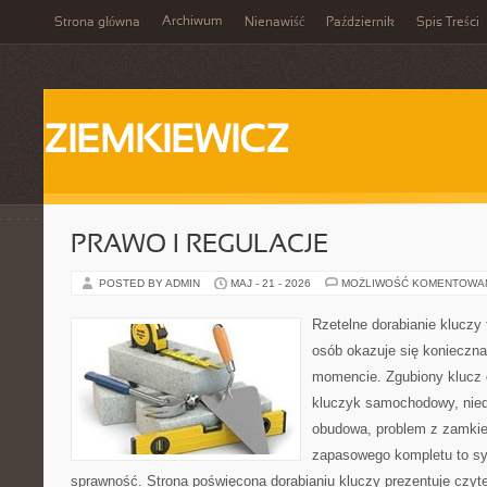
Archiwum
Strona główna
Nienawiść
Październik
Spis Treści
ZIEMKIEWICZ
PRAWO I REGULACJE
POSTED BY ADMIN
MAJ - 21 - 2026
MOŻLIWOŚĆ KOMENTOWA
Rzetelne dorabianie kluczy 
osób okazuje się konieczn
momencie. Zgubiony klucz 
kluczyk samochodowy, niedz
obudowa, problem z zamkie
zapasowego kompletu to syt
sprawność. Strona poświęcona dorabianiu kluczy prezentuje czyte