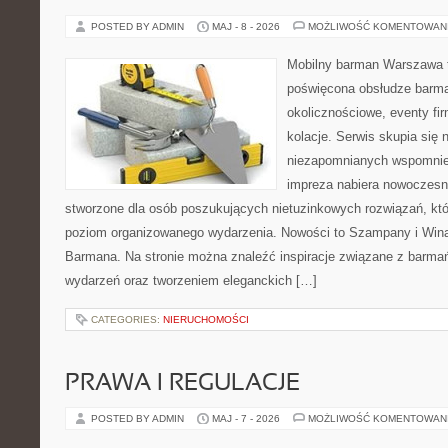
POSTED BY ADMIN
MAJ - 8 - 2026
MOŻLIWOŚĆ KOMENTOWAN
Mobilny barman Warszawa to
poświęcona obsłudze barma
okolicznościowe, eventy fi
kolacje. Serwis skupia się
niezapomnianych wspomnień
impreza nabiera nowoczesn
stworzone dla osób poszukujących nietuzinkowych rozwiązań, kt
poziom organizowanego wydarzenia. Nowości to Szampany i Wina
Barmana. Na stronie można znaleźć inspiracje związane z barma
wydarzeń oraz tworzeniem eleganckich […]
CATEGORIES:
NIERUCHOMOŚCI
PRAWA I REGULACJE
POSTED BY ADMIN
MAJ - 7 - 2026
MOŻLIWOŚĆ KOMENTOWAN