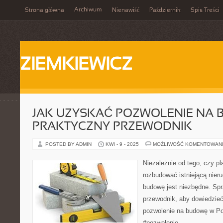
Archiwum
Strona główna
Nienawiść
Październik
Spis Treści
ZIEMKIEWICZ
JAK UZYSKAĆ POZWOLENIE NA 
PRAKTYCZNY PRZEWODNIK
POSTED BY ADMIN
KWI - 9 - 2025
MOŻLIWOŚĆ KOMENTOWAN
Niezależnie od tego, czy 
rozbudować istniejącą nier
budowę jest niezbędne. Sp
przewodnik, aby dowiedzieć
pozwolenie na budowę w P
#pozwolenie