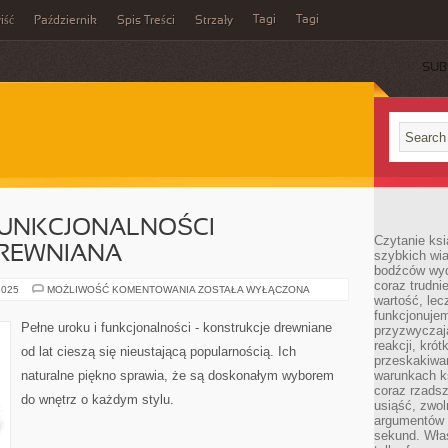
Tagi
Tagi
iść
Październik
Spis Treści
Strzały
SUB
FUNKCJONALNOŚCI –
Czytanie ksi
REWNIANA
szybkich wi
bodźców wyd
coraz trudnie
PEŁNE
2025
MOŻLIWOŚĆ KOMENTOWANIA
ZOSTAŁA WYŁĄCZONA
wartość, lec
UROKU
I
funkcjonujem
FUNKCJONALNOŚCI
Pełne uroku i funkcjonalności - konstrukcje drewniane
przyzwyczaj
–
KONSTRUKCJA
reakcji, kró
od lat cieszą się nieustającą popularnością. Ich
DREWNIANA
przeskakiwa
naturalne piękno sprawia, że są doskonałym wyborem
warunkach k
coraz rzadsz
do wnętrz o każdym stylu.
usiąść, zwol
argumentów i
sekund. Właś