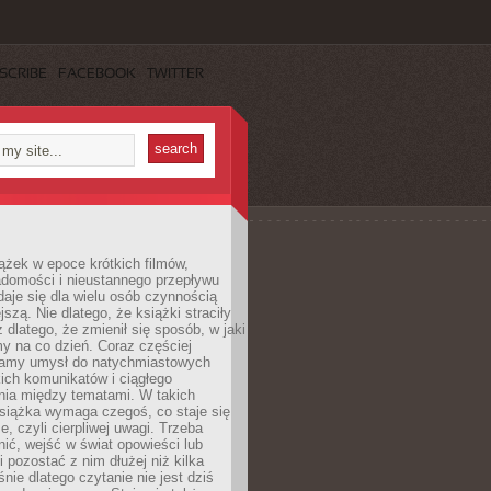
SCRIBE
FACEBOOK
TWITTER
ążek w epoce krótkich filmów,
adomości i nieustannego przepływu
aje się dla wielu osób czynnością
jszą. Nie dlatego, że książki straciły
z dlatego, że zmienił się sposób, w jaki
y na co dzień. Coraz częściej
amy umysł do natychmiastowych
tkich komunikatów i ciągłego
nia między tematami. W takich
siążka wymaga czegoś, co staje się
e, czyli cierpliwej uwagi. Trzeba
nić, wejść w świat opowieści lub
 pozostać z nim dłużej niż kilka
nie dlatego czytanie nie jest dziś