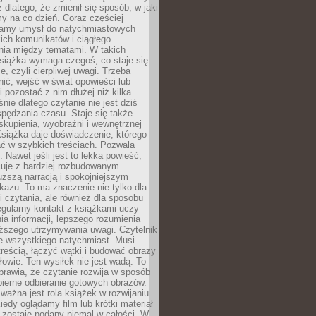
z dlatego, że zmienił się sposób, w jaki
y na co dzień. Coraz częściej
amy umysł do natychmiastowych
tkich komunikatów i ciągłego
nia między tematami. W takich
siążka wymaga czegoś, co staje się
e, czyli cierpliwej uwagi. Trzeba
nić, wejść w świat opowieści lub
 pozostać z nim dłużej niż kilka
nie dlatego czytanie nie jest dziś
spędzania czasu. Staje się także
kupienia, wyobraźni i wewnętrznej
siążka daje doświadczenie, którego
ć w szybkich treściach. Pozwala
. Nawet jeśli jest to lekka powieść,
cuje z bardziej rozbudowanym
uższą narracją i spokojniejszym
azu. To ma znaczenie nie tylko dla
 czytania, ale również dla sposobu
gularny kontakt z książkami uczy
a informacji, lepszego rozumienia
uższego utrzymywania uwagi. Czytelnik
e wszystkiego natychmiast. Musi
reścią, łączyć wątki i budować obrazy
łowie. Ten wysiłek nie jest wadą. To
prawia, że czytanie rozwija w sposób
bierne odbieranie gotowych obrazów.
ważna jest rola książek w rozwijaniu
iedy oglądamy film lub krótki materiał
 zostaje podany niemal w całości. W