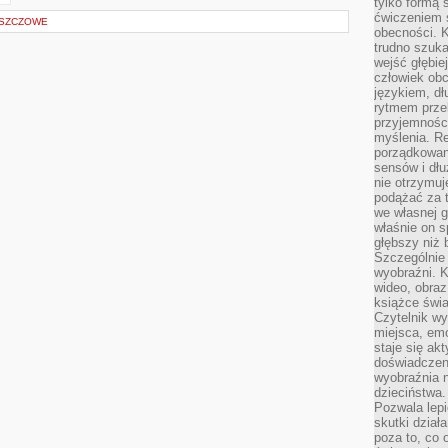
tylko formą 
ćwiczeniem s
ESZCZOWE
obecności. K
trudno szuka
wejść głębiej
człowiek ob
językiem, dł
rytmem przek
przyjemności
myślenia. Re
porządkowani
sensów i dł
nie otrzymuj
podążać za t
we własnej g
właśnie on s
głębszy niż 
Szczególnie 
wyobraźni. K
wideo, obraz
książce świa
Czytelnik wy
miejsca, emo
staje się ak
doświadczen
wyobraźnia n
dzieciństwa.
Pozwala lepi
skutki dział
poza to, co 