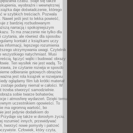
spędzania czasu. Staje się także
kupienia, wyobraźni i wewnętrznej
siążka daje doświadczenie, którego
ć w szybkich treściach. Pozwala
. Nawet jeśli jest to lekka powieść,
cuje z bardziej rozbudowanym
uższą narracją i spokojniejszym
azu. To ma znaczenie nie tylko dla
 czytania, ale również dla sposobu
gularny kontakt z książkami uczy
a informacji, lepszego rozumienia
uższego utrzymywania uwagi. Czytelnik
e wszystkiego natychmiast. Musi
reścią, łączyć wątki i budować obrazy
łowie. Ten wysiłek nie jest wadą. To
prawia, że czytanie rozwija w sposób
bierne odbieranie gotowych obrazów.
ważna jest rola książek w rozwijaniu
iedy oglądamy film lub krótki materiał
 zostaje podany niemal w całości. W
t trzeba stworzyć samodzielnie.
obraża sobie twarze bohaterów,
cje i atmosferę wydarzeń. Dzięki temu
tywnym uczestnikiem opowieści. To
ie ma ogromną wartość, bo
ie jest jedynie dodatkiem do
 Przydaje się także w dorosłym życiu.
ej rozumieć innych, przewidywać
ań, tworzyć nowe pomysły i patrzeć
oczywiste. Człowiek, który czyta,