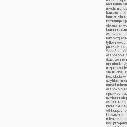
regularnie si
myśli, ma bo
bardziej zło
bardzo skute
kształtuje s
obcujemy wy
komunikatam
wyrażania si
tym względe
tylko nowych
prowadzenia 
Widać to póź
w sposobie r
dziś, że nie
nie chodzi w
rozproszeni
się trudna, a
bez śladu w 
szybkie treś
natychmiast
w spokojniej
sprawiać tru
czytania sto
wielkie tomy
które nie da
od książki l
Najważniejsz
tekstem i pr
być przyjemn