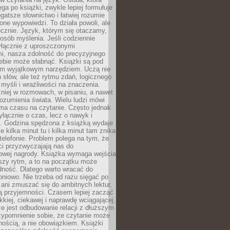
ęga po książki, zwykle lepiej formułuje
gatsze słownictwo i łatwiej rozumie
żone wypowiedzi. To działa powoli, ale
cznie. Język, którym się otaczamy,
posób myślenia. Jeśli codziennie
łącznie z uproszczonymi
i, nasza zdolność do precyzyjnego
ebie może słabnąć. Książki są pod
m wyjątkowym narzędziem. Uczą nie
 słów, ale też rytmu zdań, logicznego
myśli i wrażliwości na znaczenia.
niej w rozmowach, w pisaniu, a nawet
ozumienia świata. Wielu ludzi mówi
 ma czasu na czytanie. Często jednak
yłącznie o czas, lecz o nawyk i
e. Godzina spędzona z książką wydaje
le kilka minut tu i kilka minut tam znika
telefonie. Problem polega na tym, że
ci przyzwyczajają nas do
owej nagrody. Książka wymaga wejścia
szy rytm, a to na początku może
dność. Dlatego warto wracać do
pniowo. Nie trzeba od razu sięgać po
 ani zmuszać się do ambitnych lektur,
ją przyjemności. Czasem lepiej zacząć
ekkiej, ciekawej i naprawdę wciągającej.
e jest odbudowanie relacji z dłuższym
zypomnienie sobie, że czytanie może
ością, a nie obowiązkiem. Książki