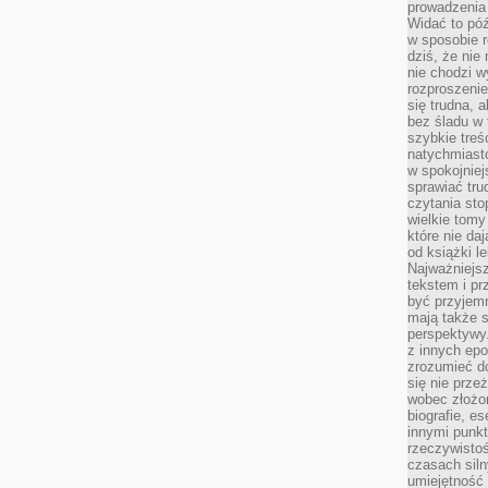
prowadzenia 
Widać to póź
w sposobie r
dziś, że nie
nie chodzi w
rozproszeni
się trudna, a
bez śladu w 
szybkie treś
natychmiast
w spokojniej
sprawiać tru
czytania sto
wielkie tomy
które nie da
od książki l
Najważniejsz
tekstem i pr
być przyjemn
mają także 
perspektywy.
z innych epo
zrozumieć d
się nie prze
wobec złożon
biografie, e
innymi punkt
rzeczywistoś
czasach siln
umiejętność 