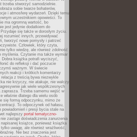
t trzeba stworzyć samodzielnie.
obraża sobie twarze bohaterów,
cje i atmosferę wydarzeń. Dzięki temu
tywnym uczestnikiem opowieści. To
ie ma ogromną wartość, bo
ie jest jedynie dodatkiem do
 Przydaje się także w dorosłym życiu.
ej rozumieć innych, przewidywać
ań, tworzyć nowe pomysły i patrzeć
oczywiste. Człowiek, który czyta,
nie tylko wiedzę, ale również zdolność
o myślenia. Czytanie ma także wymiar
 Dobra książka potrafi wyciszyć,
łonić do refleksji i dać poczucie
 czymś ważnym. W świecie
ych reakcji i krótkich komentarzy
 relacja z treścią bywa niezwykle
ka nie krzyczy, nie atakuje, nie walczy
 agresywnie jak wiele współczesnych
 zaprasza. Trzeba samemu wejść w
że właśnie dlatego dla wielu osób
je się formą odpoczynku, mimo że
entracji. To odpoczynek od hałasu,
 powiadomień i presji bycia stale na
wet najlepszy
portal tematyczno-
nie zastąpi doświadczenia zanurzenia
 napisanej książce, ponieważ książka
 tylko uwagę, ale również wrażliwość,
braźnię. Nie bez znaczenia jest
w czytania na język. Osoba, która