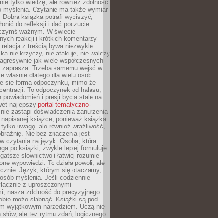
nie tylko wiedzę, ale również zdolność
o myślenia. Czytanie ma także wymiar
 Dobra książka potrafi wyciszyć,
łonić do refleksji i dać poczucie
 czymś ważnym. W świecie
ych reakcji i krótkich komentarzy
 relacja z treścią bywa niezwykle
ka nie krzyczy, nie atakuje, nie walczy
 agresywnie jak wiele współczesnych
 zaprasza. Trzeba samemu wejść w
że właśnie dlatego dla wielu osób
je się formą odpoczynku, mimo że
entracji. To odpoczynek od hałasu,
 powiadomień i presji bycia stale na
wet najlepszy
portal tematyczno-
nie zastąpi doświadczenia zanurzenia
 napisanej książce, ponieważ książka
 tylko uwagę, ale również wrażliwość,
braźnię. Nie bez znaczenia jest
w czytania na język. Osoba, która
ęga po książki, zwykle lepiej formułuje
gatsze słownictwo i łatwiej rozumie
żone wypowiedzi. To działa powoli, ale
cznie. Język, którym się otaczamy,
posób myślenia. Jeśli codziennie
łącznie z uproszczonymi
i, nasza zdolność do precyzyjnego
ebie może słabnąć. Książki są pod
m wyjątkowym narzędziem. Uczą nie
 słów, ale też rytmu zdań, logicznego