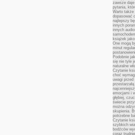
zawsze daje
pytania, któ
Warto także
dopasować d
najlepszy bę
innych poran
innych audi
samochodem.
książek jak
One mogą by
minut regula
postanowieni
Podobnie jak
się nie tyle 
naturalne wł
Czytanie ks
choć wymaga
uwagi przed 
przestarzałą 
najcenniejsz
emocjami i w
głębiej, czuc
świecie przy
można odzys
skupienia. B
potrzebne ba
Czytanie ksi
szybkich wi
bodźców wyd
coraz trudnie