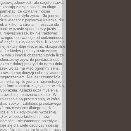
 gotową odpowiedź, ale często stawia
re zostają z czytelnikiem na długo.
 pamiętać, że czytanie można
o własnego stylu życia. Dla jednych
dzie wieczór z papierową książką, dla
ek z kilkoma stronami, jeszcze dla
obook w czasie spaceru czy jazdy
 Najważniejsze, by nie traktować
o czegoś oderwanego od codzienności.
ć częścią zwykłego dnia. Kilkanaście
rnej lektury daje więcej niż okazjonalne
a, że kiedyś przeczyta się więcej.
 w wielu innych obszarach życia liczy
jednorazowy zryw, ile powtarzalność i
ączenie dobrej praktyki do rytmu dnia.
iążek wciąż ma więc ogromny sens,
 świadomej decyzji i obrony własnej
rozproszeniem. Nie jest czynnością
ani elitarną. To jedna z najprostszych i
ych form kontaktu z językiem, wiedzą,
yobraźnią. Książki uczą myślenia
ia uważniej i patrzenia szerzej. W
spieszenia są przestrzenią, w której
kać spokój i zdolność prawdziwego
yć może właśnie dlatego są dziś
rdziej niż kiedykolwiek wcześniej.
ążek w epoce krótkich filmów,
adomości i nieustannego przepływu
aje się dla wielu osób czynnością
jszą. Nie dlatego, że książki straciły