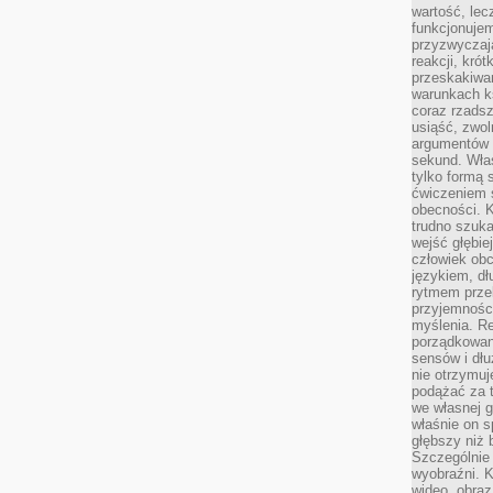
wartość, lec
funkcjonujem
przyzwyczaj
reakcji, kró
przeskakiwa
warunkach k
coraz rzadsz
usiąść, zwol
argumentów i
sekund. Właś
tylko formą 
ćwiczeniem s
obecności. K
trudno szuka
wejść głębiej
człowiek ob
językiem, dł
rytmem przek
przyjemności
myślenia. Re
porządkowani
sensów i dł
nie otrzymuj
podążać za t
we własnej g
właśnie on s
głębszy niż 
Szczególnie 
wyobraźni. K
wideo, obraz