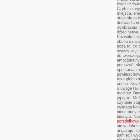
książce świa
Czytelnik wy
miejsca, emo
staje się ak
doświadczen
wyobraźnia n
dzieciństwa.
Pozwala lepi
skutki dział
poza to, co 
ćwiczy więc 
do twórczeg
emocjonalny.
poruszyć, sk
spotkania z
powierzchown
taka głębsza
cenna. Książ
o uwagę tak
mediów. Ona
jej rytm. Mo
czytanie sta
wymaga konc
nieustannych
bieżąco. Na
poradnikowy
się w dobrze
angażuje nie
pamięć i wyo
również wpły