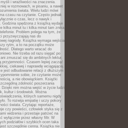
myśli i wrażliwości na znaczenia.
niej w rozmowach, w pisaniu, a nawet
ozumienia świata. Wielu ludzi mówi
 ma czasu na czytanie. Często jednak
yłącznie o czas, lecz o nawyk i
e. Godzina spędzona z książką wydaje
le kilka minut tu i kilka minut tam znika
telefonie. Problem polega na tym, że
ci przyzwyczajają nas do
owej nagrody. Książka wymaga wejścia
szy rytm, a to na początku może
dność. Dlatego warto wracać do
pniowo. Nie trzeba od razu sięgać po
 ani zmuszać się do ambitnych lektur,
ją przyjemności. Czasem lepiej zacząć
ekkiej, ciekawej i naprawdę wciągającej.
e jest odbudowanie relacji z dłuższym
zypomnienie sobie, że czytanie może
ością, a nie obowiązkiem. Książki
szczególną zdolność poszerzania
 Dzięki nim można wejść w życie ludzi
k, kultur i środowisk. Można
oświadczenia, których samemu nigdy
żyło. To rozwija empatię i uczy pokory
ości świata. Czytając reportaże,
seje czy powieści, człowiek styka się z
ami widzenia i przestaje patrzeć na
ć wyłącznie przez własny filtr. W
ych podziałów i szybkich ocen taka
jest szczególnie cenna. Książka nie