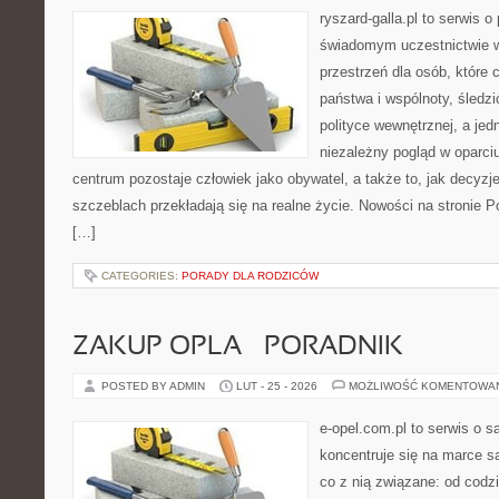
ryszard-galla.pl to serwis o 
świadomym uczestnictwie w
przestrzeń dla osób, które
państwa i wspólnoty, śledz
polityce wewnętrznej, a je
niezależny pogląd w oparciu
centrum pozostaje człowiek jako obywatel, a także to, jak decy
szczeblach przekładają się na realne życie. Nowości na stronie Po
[…]
CATEGORIES:
PORADY DLA RODZICÓW
ZAKUP OPLA – PORADNIK
POSTED BY ADMIN
LUT - 25 - 2026
MOŻLIWOŚĆ KOMENTOWA
e-opel.com.pl to serwis o 
koncentruje się na marce 
co z nią związane: od codzi