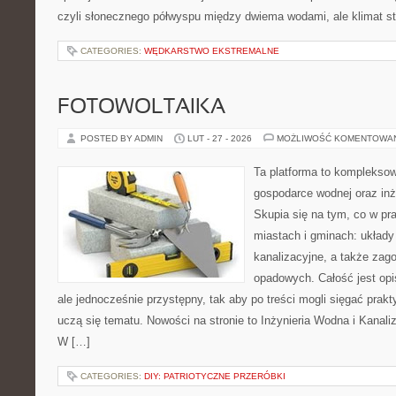
czyli słonecznego półwyspu między dwiema wodami, ale klimat st
CATEGORIES:
WĘDKARSTWO EKSTREMALNE
FOTOWOLTAIKA
POSTED BY ADMIN
LUT - 27 - 2026
MOŻLIWOŚĆ KOMENTOWA
Ta platforma to komplekso
gospodarce wodnej oraz inży
Skupia się na tym, co w pra
miastach i gminach: układy
kanalizacyjne, a także za
opadowych. Całość jest op
ale jednocześnie przystępny, tak aby po treści mogli sięgać prakt
uczą się tematu. Nowości na stronie to Inżynieria Wodna i Kanali
W […]
CATEGORIES:
DIY: PATRIOTYCZNE PRZERÓBKI