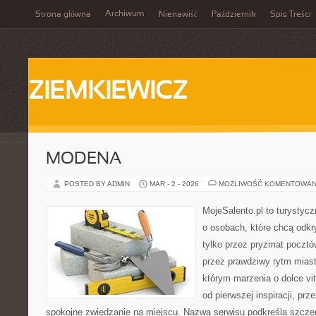
Archiwum
Strona główna
Nienawiść
Październik
Spis Treści
ZIEMKIEWICZ
MODENA
POSTED BY ADMIN
MAR - 2 - 2026
MOŻLIWOŚĆ KOMENTOWAN
MojeSalento.pl to turystyc
o osobach, które chcą odkr
tylko przez pryzmat pocztó
przez prawdziwy rytm miast
którym marzenia o dolce vit
od pierwszej inspiracji, pr
spokojne zwiedzanie na miejscu. Nazwa serwisu podkreśla szczeg