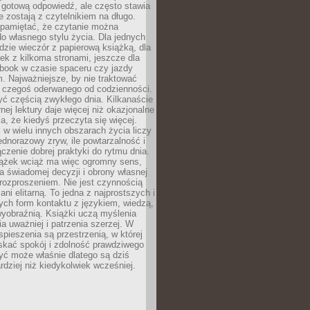
 gotową odpowiedź, ale często stawia
re zostają z czytelnikiem na długo.
 pamiętać, że czytanie można
o własnego stylu życia. Dla jednych
dzie wieczór z papierową książką, dla
ek z kilkoma stronami, jeszcze dla
obook w czasie spaceru czy jazdy
 Najważniejsze, by nie traktować
o czegoś oderwanego od codzienności.
ć częścią zwykłego dnia. Kilkanaście
rnej lektury daje więcej niż okazjonalne
a, że kiedyś przeczyta się więcej.
 w wielu innych obszarach życia liczy
jednorazowy zryw, ile powtarzalność i
ączenie dobrej praktyki do rytmu dnia.
iążek wciąż ma więc ogromny sens,
 świadomej decyzji i obrony własnej
rozproszeniem. Nie jest czynnością
ani elitarną. To jedna z najprostszych i
ych form kontaktu z językiem, wiedzą,
yobraźnią. Książki uczą myślenia
ia uważniej i patrzenia szerzej. W
spieszenia są przestrzenią, w której
kać spokój i zdolność prawdziwego
yć może właśnie dlatego są dziś
rdziej niż kiedykolwiek wcześniej.