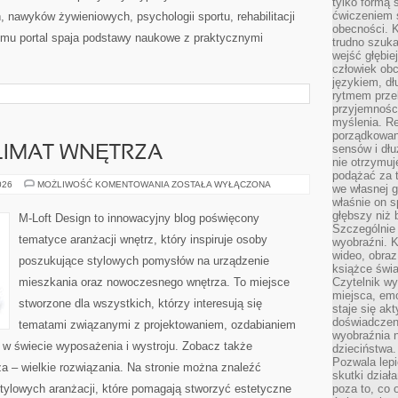
tylko formą 
ćwiczeniem s
, nawyków żywieniowych, psychologii sportu, rehabilitacji
obecności. K
emu portal spaja podstawy naukowe z praktycznymi
trudno szuka
wejść głębiej
człowiek ob
językiem, dł
rytmem przek
przyjemności
myślenia. Re
porządkowani
sensów i dł
KLIMAT WNĘTRZA
nie otrzymuj
podążać za t
OŚWIETLENIE
026
MOŻLIWOŚĆ KOMENTOWANIA
ZOSTAŁA WYŁĄCZONA
we własnej g
I
właśnie on s
KLIMAT
WNĘTRZA
głębszy niż 
M-Loft Design to innowacyjny blog poświęcony
Szczególnie 
tematyce aranżacji wnętrz, który inspiruje osoby
wyobraźni. K
wideo, obraz
poszukujące stylowych pomysłów na urządzenie
książce świa
mieszkania oraz nowoczesnego wnętrza. To miejsce
Czytelnik wy
miejsca, emo
stworzone dla wszystkich, którzy interesują się
staje się ak
doświadczen
tematami związanymi z projektowaniem, ozdabianiem
wyobraźnia n
 w świecie wyposażenia i wystroju. Zobacz także
dzieciństwa.
Pozwala lepi
za – wielkie rozwiązania. Na stronie można znaleźć
skutki dział
tylowych aranżacji, które pomagają stworzyć estetyczne
poza to, co 