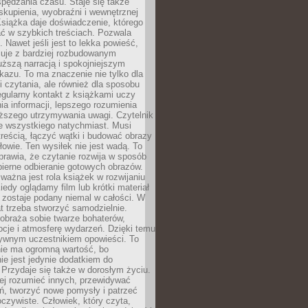
spędzania czasu. Staje się także
kupienia, wyobraźni i wewnętrznej
siążka daje doświadczenie, którego
ć w szybkich treściach. Pozwala
. Nawet jeśli jest to lekka powieść,
cuje z bardziej rozbudowanym
uższą narracją i spokojniejszym
azu. To ma znaczenie nie tylko dla
 czytania, ale również dla sposobu
gularny kontakt z książkami uczy
a informacji, lepszego rozumienia
uższego utrzymywania uwagi. Czytelnik
e wszystkiego natychmiast. Musi
reścią, łączyć wątki i budować obrazy
łowie. Ten wysiłek nie jest wadą. To
prawia, że czytanie rozwija w sposób
bierne odbieranie gotowych obrazów.
ważna jest rola książek w rozwijaniu
iedy oglądamy film lub krótki materiał
 zostaje podany niemal w całości. W
t trzeba stworzyć samodzielnie.
obraża sobie twarze bohaterów,
cje i atmosferę wydarzeń. Dzięki temu
tywnym uczestnikiem opowieści. To
ie ma ogromną wartość, bo
ie jest jedynie dodatkiem do
 Przydaje się także w dorosłym życiu.
ej rozumieć innych, przewidywać
ań, tworzyć nowe pomysły i patrzeć
oczywiste. Człowiek, który czyta,