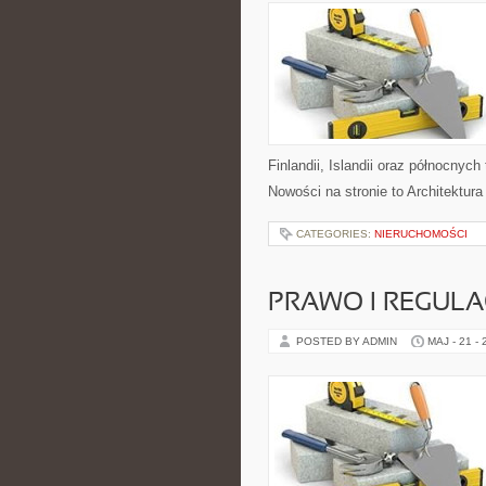
Finlandii, Islandii oraz północnyc
Nowości na stronie to Architektur
CATEGORIES:
NIERUCHOMOŚCI
PRAWO I REGULA
POSTED BY ADMIN
MAJ - 21 -