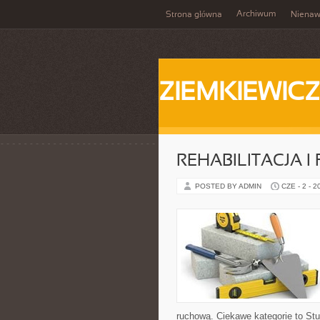
Archiwum
Strona główna
Nienaw
ZIEMKIEWICZ
REHABILITACJA I
POSTED BY ADMIN
CZE - 2 - 2
ruchową. Ciekawe kategorie to Stu