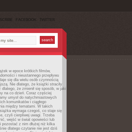
SCRIBE
FACEBOOK
TWITTER
ążek w epoce krótkich filmów,
adomości i nieustannego przepływu
aje się dla wielu osób czynnością
jszą. Nie dlatego, że książki straciły
z dlatego, że zmienił się sposób, w jaki
y na co dzień. Coraz częściej
amy umysł do natychmiastowych
tkich komunikatów i ciągłego
nia między tematami. W takich
siążka wymaga czegoś, co staje się
e, czyli cierpliwej uwagi. Trzeba
nić, wejść w świat opowieści lub
 pozostać z nim dłużej niż kilka
nie dlatego czytanie nie jest dziś