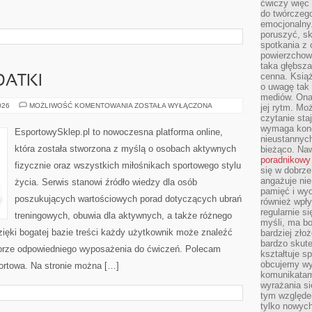
ćwiczy więc 
do twórczeg
emocjonalny.
poruszyć, sk
spotkania z
powierzchown
taka głębsza
cenna. Książ
DATKI
o uwagę tak
mediów. Ona
AKCESORIA
026
MOŻLIWOŚĆ KOMENTOWANIA
ZOSTAŁA WYŁĄCZONA
jej rytm. Mo
I
czytanie sta
DODATKI
wymaga konc
EsportowySklep.pl to nowoczesna platforma online,
nieustannych
która została stworzona z myślą o osobach aktywnych
bieżąco. Na
poradnikowy
fizycznie oraz wszystkich miłośnikach sportowego stylu
się w dobrze
angażuje nie
życia. Serwis stanowi źródło wiedzy dla osób
pamięć i wyo
poszukujących wartościowych porad dotyczących ubrań
również wpły
regularnie si
treningowych, obuwia dla aktywnych, a także różnego
myśli, ma bo
ięki bogatej bazie treści każdy użytkownik może znaleźć
bardziej zło
bardzo skute
rze odpowiedniego wyposażenia do ćwiczeń. Polecam
kształtuje s
obcujemy wy
portowa. Na stronie można […]
komunikatam
wyrażania si
tym względe
tylko nowych