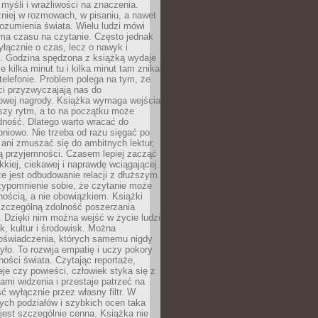
myśli i wrażliwości na znaczenia.
niej w rozmowach, w pisaniu, a nawet
ozumienia świata. Wielu ludzi mówi
 ma czasu na czytanie. Często jednak
yłącznie o czas, lecz o nawyk i
e. Godzina spędzona z książką wydaje
le kilka minut tu i kilka minut tam znika
telefonie. Problem polega na tym, że
ci przyzwyczajają nas do
owej nagrody. Książka wymaga wejścia
szy rytm, a to na początku może
dność. Dlatego warto wracać do
pniowo. Nie trzeba od razu sięgać po
 ani zmuszać się do ambitnych lektur,
ją przyjemności. Czasem lepiej zacząć
ekkiej, ciekawej i naprawdę wciągającej.
e jest odbudowanie relacji z dłuższym
zypomnienie sobie, że czytanie może
ością, a nie obowiązkiem. Książki
szczególną zdolność poszerzania
 Dzięki nim można wejść w życie ludzi
k, kultur i środowisk. Można
oświadczenia, których samemu nigdy
żyło. To rozwija empatię i uczy pokory
ości świata. Czytając reportaże,
seje czy powieści, człowiek styka się z
ami widzenia i przestaje patrzeć na
ć wyłącznie przez własny filtr. W
ych podziałów i szybkich ocen taka
jest szczególnie cenna. Książka nie