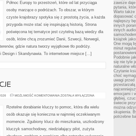
Północ Europy to przestrzeń, które od lat przyciąga
zawsze daje
pytania, któ
osoby marzące o podróżach. To obszar, w którym
Warto także
dopasować d
czyste krajobrazy spotyka się z prostotą życia, a każda
najlepszy bę
przygoda może stać się inspirującą historią. Strona
innych poran
innych audi
poświęcona tej tematyce jest czytelną bazą wiedzy dla
samochodem.
osób, które chcą zrozumieć Danii, Szwecji, Norwegii,
książek jak
One mogą by
h terenów, gdzie natura tworzy wyjątkowe tło podróży.
minut regula
postanowieni
a i Design i Skandynawia. To internetowe miejsce […]
Podobnie jak
się nie tyle 
naturalne wł
Czytanie ks
choć wymaga
uwagi przed 
CJE
przestarzałą 
najcenniejsz
emocjami i w
PRAWO
 2026
MOŻLIWOŚĆ KOMENTOWANIA
ZOSTAŁA WYŁĄCZONA
głębiej, czuc
I
REGULACJE
świecie przy
Rzetelne dorabianie kluczy to pomoc, która dla wielu
można odzys
skupienia. B
osób okazuje się konieczna w najmniej oczekiwanym
potrzebne ba
momencie. Zgubiony klucz do mieszkania, uszkodzony
kluczyk samochodowy, niedziałający pilot, zużyta