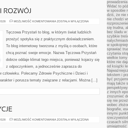
prowadzenia 
Widać to póź
I ROZWÓJ
w sposobie r
dziś, że nie
nie chodzi w
PSYCHOTERAPIA
 2026
MOŻLIWOŚĆ KOMENTOWANIA
ZOSTAŁA WYŁĄCZONA
rozproszeni
I
się trudna, a
ROZWÓJ
bez śladu w 
Tęczowa Przystań to blog, w którym świat ludzkich
szybkie treś
przeżyć spotyka się z praktycznym doświadczeniem.
natychmiast
w spokojniej
To blog internetowy tworzona z myślą o osobach, które
sprawiać tru
chcą poznać swoje emocje. Nazwa Tęczowa Przystań
czytania sto
wielkie tomy
dobrze oddaje klimat tego miejsca, ponieważ kojarzy się
które nie da
od książki l
z odpoczynkiem, a jednocześnie zaprasza do
Najważniejsz
w człowieku. Polecamy Zdrowie Psychiczne i Dzieci i
tekstem i pr
być przyjemn
harakter i porusza tematy związane z relacjami. Można […]
mają także 
perspektywy.
z innych epo
zrozumieć d
się nie prze
wobec złożon
YCJE
biografie, e
innymi punkt
rzeczywistoś
KULTURA
 2026
MOŻLIWOŚĆ KOMENTOWANIA
ZOSTAŁA WYŁĄCZONA
czasach siln
I
TRADYCJE
umiejętność 