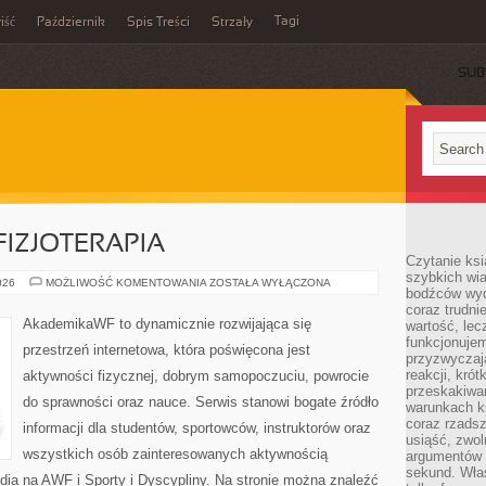
Tagi
iść
Październik
Spis Treści
Strzały
SUB
 FIZJOTERAPIA
Czytanie ksi
szybkich wi
REHABILITACJA
026
MOŻLIWOŚĆ KOMENTOWANIA
ZOSTAŁA WYŁĄCZONA
bodźców wyd
I
FIZJOTERAPIA
coraz trudnie
AkademikaWF to dynamicznie rozwijająca się
wartość, lec
funkcjonujem
przestrzeń internetowa, która poświęcona jest
przyzwyczaj
reakcji, kró
aktywności fizycznej, dobrym samopoczuciu, powrocie
przeskakiwa
do sprawności oraz nauce. Serwis stanowi bogate źródło
warunkach k
coraz rzadsz
informacji dla studentów, sportowców, instruktorów oraz
usiąść, zwol
wszystkich osób zainteresowanych aktywnością
argumentów i
sekund. Właś
dia na AWF i Sporty i Dyscypliny. Na stronie można znaleźć