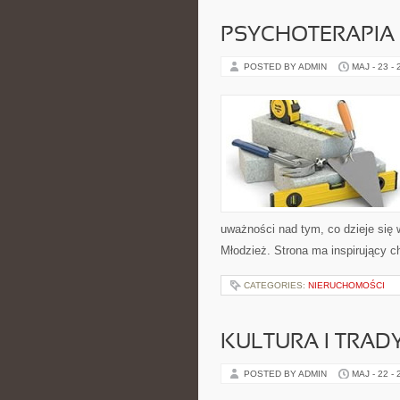
PSYCHOTERAPIA 
POSTED BY ADMIN
MAJ - 23 -
uważności nad tym, co dzieje się 
Młodzież. Strona ma inspirujący c
CATEGORIES:
NIERUCHOMOŚCI
KULTURA I TRAD
POSTED BY ADMIN
MAJ - 22 -