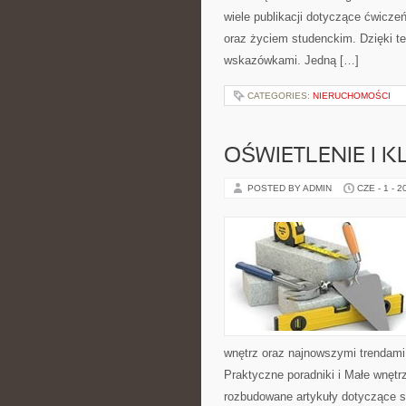
wiele publikacji dotyczące ćwiczeń
oraz życiem studenckim. Dzięki t
wskazówkami. Jedną […]
CATEGORIES:
NIERUCHOMOŚCI
OŚWIETLENIE I 
POSTED BY ADMIN
CZE - 1 - 2
wnętrz oraz najnowszymi trendami
Praktyczne poradniki i Małe wnętr
rozbudowane artykuły dotyczące s