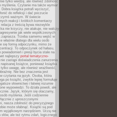
nie tylko wiedzę, ale również zdolność
o myślenia. Czytanie ma także wymiar
 Dobra książka potrafi wyciszyć,
łonić do refleksji i dać poczucie
 czymś ważnym. W świecie
ych reakcji i krótkich komentarzy
 relacja z treścią bywa niezwykle
ka nie krzyczy, nie atakuje, nie walczy
 agresywnie jak wiele współczesnych
 zaprasza. Trzeba samemu wejść w
że właśnie dlatego dla wielu osób
je się formą odpoczynku, mimo że
entracji. To odpoczynek od hałasu,
 powiadomień i presji bycia stale na
wet najlepszy
portal tematyczno-
nie zastąpi doświadczenia zanurzenia
 napisanej książce, ponieważ książka
 tylko uwagę, ale również wrażliwość,
braźnię. Nie bez znaczenia jest
w czytania na język. Osoba, która
ęga po książki, zwykle lepiej formułuje
gatsze słownictwo i łatwiej rozumie
żone wypowiedzi. To działa powoli, ale
cznie. Język, którym się otaczamy,
posób myślenia. Jeśli codziennie
łącznie z uproszczonymi
i, nasza zdolność do precyzyjnego
ebie może słabnąć. Książki są pod
m wyjątkowym narzędziem. Uczą nie
 słów, ale też rytmu zdań, logicznego