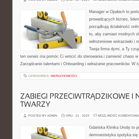
Manager w Opałach to porta
prowadzących biznes, lider
porządkują działalność onli
to, aby zamiast modnych s
wdrożeniowe wskazówki i re
Twoja firma dymi, a Ty czuj
ten serwis ma pomóc Ci wrócić do sterowania i zamienić chaos 
Zarządzanie talentami i Onboarding i wdrażanie pracowników. W ś
CATEGORIES:
NIERUCHOMOŚCI
ZABIEGI PRZECIWTRĄDZIKOWE I N
TWARZY
POSTED BY ADMIN
GRU - 21 - 2025
MOŻLIWOŚĆ KOMENTOWA
Gdańska Klinika Urody to p
dermoestetyka spotyka się 