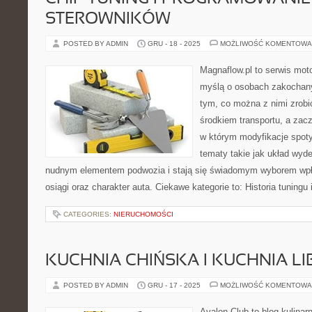
STEROWNIKÓW
POSTED BY ADMIN
GRU - 18 - 2025
MOŻLIWOŚĆ KOMENTOWA
Magnaflow.pl to serwis moto
myślą o osobach zakochan
tym, co można z nimi zrobić
środkiem transportu, a zac
w którym modyfikacje spot
tematy takie jak układ wyd
nudnym elementem podwozia i stają się świadomym wyborem wpł
osiągi oraz charakter auta. Ciekawe kategorie to: Historia tuningu 
CATEGORIES:
NIERUCHOMOŚCI
KUCHNIA CHIŃSKA I KUCHNIA L
POSTED BY ADMIN
GRU - 17 - 2025
MOŻLIWOŚĆ KOMENTOWA
Avalon Club to blog kulinar