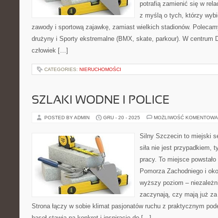
potrafią zamienić się w rela
z myślą o tych, którzy wybi
zawody i sportową zajawkę, zamiast wielkich stadionów. Polecam
drużyny i Sporty ekstremalne (BMX, skate, parkour). W centru
człowiek […]
CATEGORIES:
NIERUCHOMOŚCI
SZLAKI WODNE I POLICE
POSTED BY ADMIN
GRU - 20 - 2025
MOŻLIWOŚĆ KOMENTOWA
Silny Szczecin to miejski s
siła nie jest przypadkiem, t
pracy. To miejsce powstało
Pomorza Zachodniego i okol
wyższy poziom – niezależni
zaczynają, czy mają już za 
Strona łączy w sobie klimat pasjonatów ruchu z praktycznym pod
haseł stawia na konkret i inspirację do […]