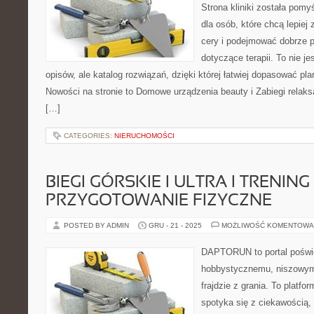
Strona kliniki została pom
dla osób, które chcą lepiej
cery i podejmować dobrze 
dotyczące terapii. To nie je
opisów, ale katalog rozwiązań, dzięki której łatwiej dopasować plan
Nowości na stronie to Domowe urządzenia beauty i Zabiegi relaks
[…]
CATEGORIES:
NIERUCHOMOŚCI
BIEGI GÓRSKIE I ULTRA I TRENING 
PRZYGOTOWANIE FIZYCZNE
POSTED BY ADMIN
GRU - 21 - 2025
MOŻLIWOŚĆ KOMENTOWA
DAPTORUN to portal poświ
hobbystycznemu, niszowym
frajdzie z grania. To platfo
spotyka się z ciekawością,