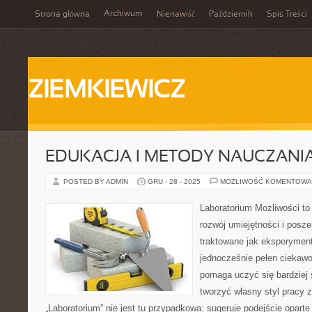
Archiwum
Strona główna
Nienawiść
Październik
Spis Treści
ZIEMKIEWICZ
EDUKACJA I METODY NAUCZANI
POSTED BY ADMIN
GRU - 28 - 2025
MOŻLIWOŚĆ KOMENTOWA
Laboratorium Możliwości to
rozwój umiejętności i posz
traktowane jak eksperyment
jednocześnie pełen ciekawo
pomaga uczyć się bardziej 
tworzyć własny styl pracy 
„Laboratorium” nie jest tu przypadkowa: sugeruje podejście oparte