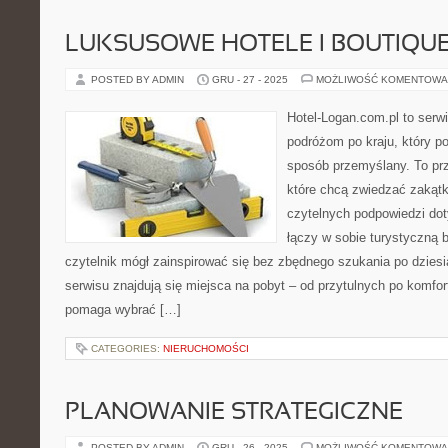
LUKSUSOWE HOTELE I BOUTIQUE
POSTED BY ADMIN
GRU - 27 - 2025
MOŻLIWOŚĆ KOMENTOWA
Hotel-Logan.com.pl to serw
podróżom po kraju, który p
sposób przemyślany. To prz
które chcą zwiedzać zakątk
czytelnych podpowiedzi do
łączy w sobie turystyczną b
czytelnik mógł zainspirować się bez zbędnego szukania po dzies
serwisu znajdują się miejsca na pobyt – od przytulnych po komfo
pomaga wybrać […]
CATEGORIES:
NIERUCHOMOŚCI
PLANOWANIE STRATEGICZNE
POSTED BY ADMIN
GRU - 26 - 2025
MOŻLIWOŚĆ KOMENTOWA